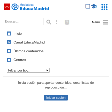
Mediateca de EducaMadrid
Saltar navegación
Servic
Educa
Palabra o frase:
Búsqueda avanzada
Ayuda
(en
ventana
Inicio
nueva)
Canal EducaMadrid
Últimos contenidos
Centros
Tipo de contenido:
Inicia sesión para aportar contenidos, crear listas de
reproducción...
Iniciar sesión