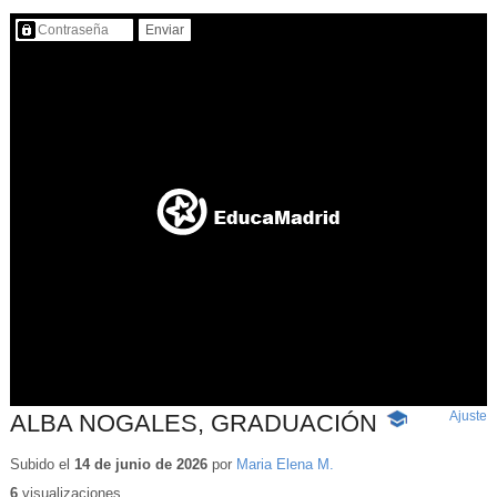
Contenido protegido…
Ajuste
d
ALBA NOGALES, GRADUACIÓN
-
p
Contenido
educativo
Subido el
14 de junio de 2026
por
Maria Elena M.
6
visualizaciones