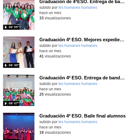
Graduación de 4ªESO. Entrega de bandas 4ºC
subido por
Ies humanes humanes
-
hace un mes
33
visualizaciones
06′ 05″
Graduación 4º ESO. Mejores expedientes
subido por
Ies humanes humanes
-
hace un mes
41
visualizaciones
06′ 40″
Graduación 4º ESO. Entrega de bandas 4ºA
subido por
Ies humanes humanes
-
hace un mes
25
visualizaciones
08′ 07″
Graduación 4º ESO. Baile final alumnos
subido por
Ies humanes humanes
-
hace un mes
18
visualizaciones