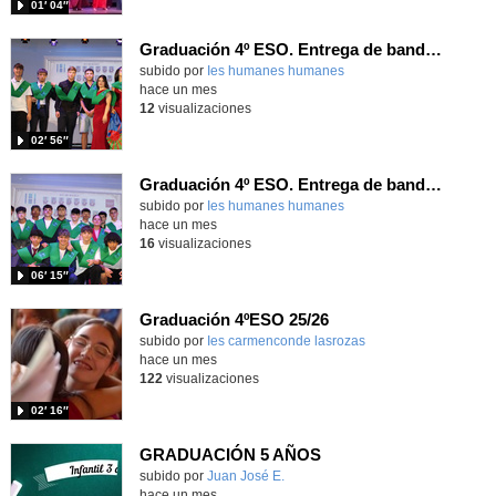
01′ 04″
Graduación 4º ESO. Entrega de bandas 4º Div
subido por
Ies humanes humanes
-
hace un mes
12
visualizaciones
02′ 56″
Graduación 4º ESO. Entrega de bandas 4ºB
subido por
Ies humanes humanes
-
hace un mes
16
visualizaciones
06′ 15″
Graduación 4ºESO 25/26
Contenido educativo.
subido por
Ies carmenconde lasrozas
-
hace un mes
122
visualizaciones
02′ 16″
GRADUACIÓN 5 AÑOS
Contenido educativo.
subido por
Juan José E.
-
hace un mes