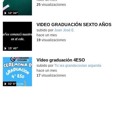
25
visualizaciones
12′ 34″
VIDEO GRADUACIÓN SEXTO AÑOS
Contenido educativo.
subido por
Juan José E.
-
hace un mes
19
visualizaciones
15′ 40″
Vídeo graduación 4ESO
subido por
Tic ies grandecovian arganda
-
hace un mes
17
visualizaciones
02′ 0″