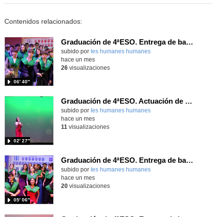
Contenidos relacionados:
Graduación de 4ªESO. Entrega de bandas 4ºE
subido por
Ies humanes humanes
-
hace un mes
26
visualizaciones
06′ 40″
Graduación de 4ªESO. Actuación de Erica Pérez
subido por
Ies humanes humanes
-
hace un mes
11
visualizaciones
02′ 27″
Graduación de 4ªESO. Entrega de bandas 4ºD
subido por
Ies humanes humanes
-
hace un mes
20
visualizaciones
05′ 06″