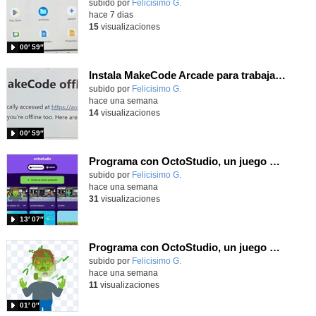
Contenido educativo.
subido por
Felicisimo G.
-
hace 7 dias
15
visualizaciones
00′ 59″
Instala MakeCode Arcade para trabajar offline en tu tablet, ordenador, Chromebook
Contenido educativo.
subido por
Felicisimo G.
-
hace una semana
14
visualizaciones
00′ 59″
Programa con OctoStudio, un juego de disparos contra Zombies con un cargador basado en el House of the dead
Contenido educativo.
subido por
Felicisimo G.
-
hace una semana
31
visualizaciones
13′ 07″
Programa con OctoStudio, un juego homenajeando al House of the dead con Zombies
Contenido educativo.
subido por
Felicisimo G.
-
hace una semana
11
visualizaciones
01′ 0″