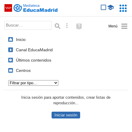
Mediateca de EducaMadrid
Saltar navegación
Servic
Educa
Palabra o frase:
Búsqueda avanzada
Ayuda
(en
ventana
Inicio
nueva)
Canal EducaMadrid
Últimos contenidos
Centros
Tipo de contenido:
Inicia sesión para aportar contenidos, crear listas de
reproducción...
Iniciar sesión