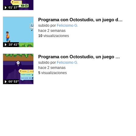
01′ 37″
Programa con Octostudio, un juego de 4 personajes ganando la copa del mundo saltando y esquivando rivales.
Contenido educativo.
subido por
Felicisimo G.
-
hace 2 semanas
10
visualizaciones
10′ 41″
Programa con Octostudio, un juego moviendo la tablet para ganar con España, el mundial 2026
Contenido educativo.
subido por
Felicisimo G.
-
hace 2 semanas
5
visualizaciones
00′ 53″