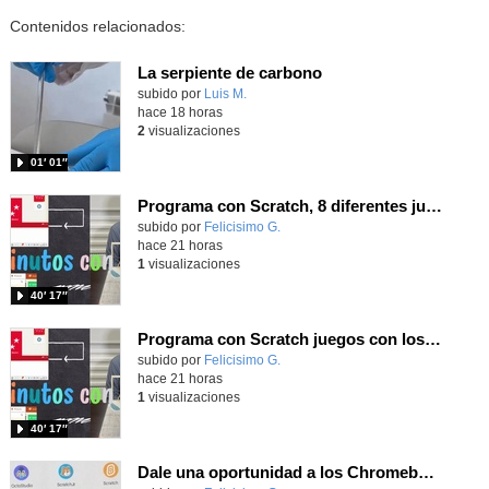
Contenidos relacionados:
La serpiente de carbono
Contenido educativo.
subido por
Luis M.
-
hace 18 horas
2
visualizaciones
01′ 01″
Programa con Scratch, 8 diferentes juegos para vivir la emoción de los partidos de España en el mundial 2026
Contenido educativo.
subido por
Felicisimo G.
-
hace 21 horas
1
visualizaciones
40′ 17″
Programa con Scratch juegos con los partidos del mundial 2026 ganados por España
Contenido educativo.
subido por
Felicisimo G.
-
hace 21 horas
1
visualizaciones
40′ 17″
Dale una oportunidad a los Chromebooks y utiliza un proyector para realizar talleres si no tienes pantallas táctiles