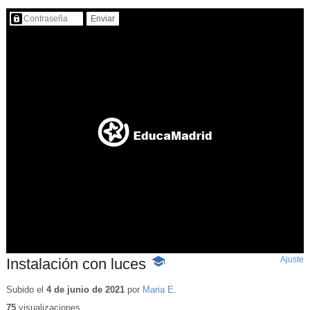
Contenido protegido…
Ajuste
d
Instalación con luces
-
p
Contenido
educativo
Subido el
4 de junio de 2021
por
Maria E.
75
visualizaciones