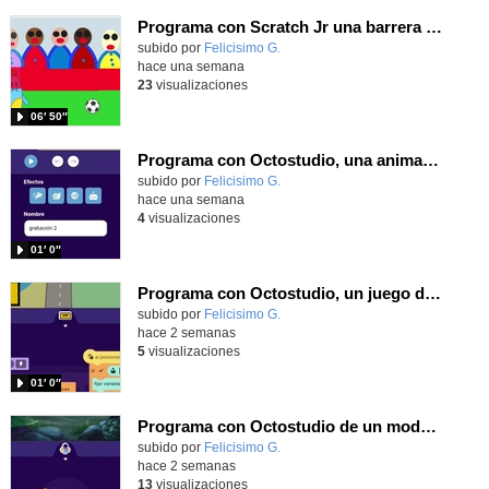
Programa con Scratch Jr una barrera que se desplaza para dar sensación de movimiento
Contenido educativo.
subido por
Felicisimo G.
-
hace una semana
23
visualizaciones
06′ 50″
Programa con Octostudio, una animación utilizando la cámara para una foto y audio y texto para comunicar.
Contenido educativo.
subido por
Felicisimo G.
-
hace una semana
4
visualizaciones
01′ 0″
Programa con Octostudio, un juego de Educación Víal cruzando un paso de cebra.
Contenido educativo.
subido por
Felicisimo G.
-
hace 2 semanas
5
visualizaciones
01′ 0″
Programa con Octostudio de un modo sencillo, offline y gratuito
Contenido educativo.
subido por
Felicisimo G.
-
hace 2 semanas
13
visualizaciones