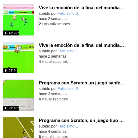
Vive la emoción de la final del mundial programando con Scratch, un juego de toques y esquivar contrarios
Contenido educativo.
subido por
Felicisimo G.
-
hace 2 semanas
21
visualizaciones
12′ 30″
Vive la emoción de la final del mundial 2026, programando con Scratch un juego de toques.
Contenido educativo.
subido por
Felicisimo G.
-
hace 2 semanas
4
visualizaciones
01′ 0″
Programa con Scratch un juego sanferminero con Mikel Merino evitando toros y dando toques al balón.
Contenido educativo.
subido por
Felicisimo G.
-
hace 3 semanas
4
visualizaciones
00′ 58″
Programa con Scratch, un juego tipo frontón para vivir los cuartos de final contra Bélgica
Contenido educativo.
subido por
Felicisimo G.
-
hace 4 semanas
6
visualizaciones