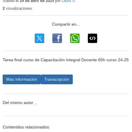
educativo
Subido el
29 de abril de 2025
por
Laura S.
2
visualizaciones
Tarea final curso de Capacitación Integral Docente 65h curso 24-25
Más información
Transcripción
Del mismo autor…
Contenidos relacionados: