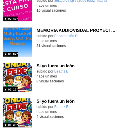
Contenido educativo.
subido por
Jestudios cp vazquezdiaz madrid
-
hace un mes
10
visualizaciones
02′ 43″
MEMORIA AUDIOVISUAL PROYECTO READY, STEADY, GO CEIP LA LATINA
Contenido educativo.
subido por
Encarnación R.
-
hace un mes
31
visualizaciones
03′ 07″
Si yo fuera un león
Contenido educativo.
subido por
Beatriz B.
-
hace un mes
6
visualizaciones
02′ 12″
Si yo fuera un león
Contenido educativo.
subido por
Beatriz B.
-
hace un mes
4
visualizaciones
01′ 38″