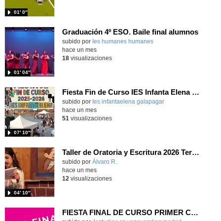
01′ 0″
Graduación 4º ESO. Baile final alumnos
subido por
Ies humanes humanes
-
hace un mes
18
visualizaciones
01′ 04″
Fiesta Fin de Curso IES Infanta Elena 2025-2026
subido por
Ies infantaelena galapagar
-
hace un mes
51
visualizaciones
07′ 10″
Taller de Oratoria y Escritura 2026 Terceros
Contenido educativo.
subido por
Álvaro R.
-
hace un mes
12
visualizaciones
04′ 10″
FIESTA FINAL DE CURSO PRIMER CICLO DE INFANTIL 2026