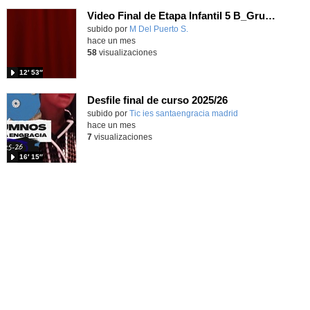
Video Final de Etapa Infantil 5 B_Grupo de los Búhos
Contenido educativo.
subido por
M Del Puerto S.
-
hace un mes
58
visualizaciones
12′ 53″
Desfile final de curso 2025/26
subido por
Tic ies santaengracia madrid
-
hace un mes
7
visualizaciones
16′ 15″