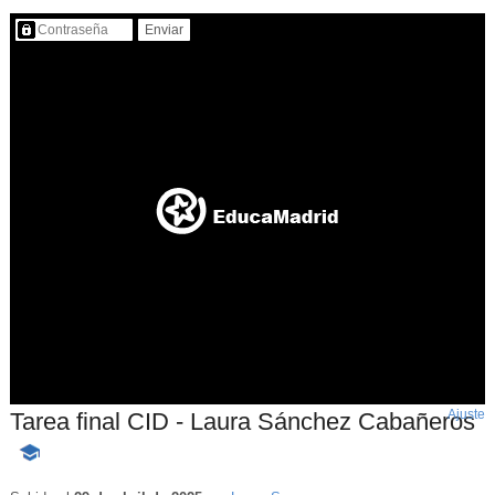
Contenido protegido…
Ajuste
d
Tarea final CID - Laura Sánchez Cabañeros
p
-
Contenido