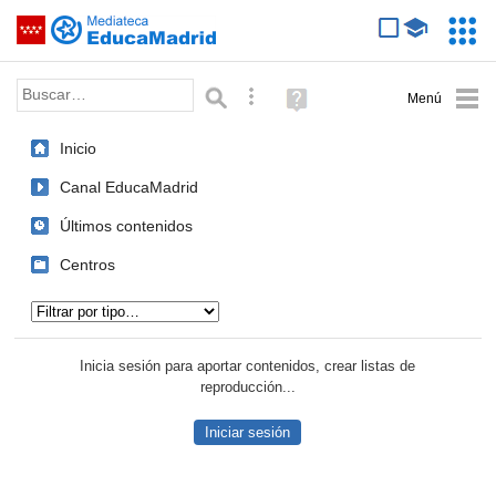
Mediateca de EducaMadrid
Saltar navegación
Servic
Educa
Palabra o frase:
Búsqueda avanzada
Ayuda
(en
ventana
Inicio
nueva)
Canal EducaMadrid
Últimos contenidos
Centros
Tipo de contenido:
Inicia sesión para aportar contenidos, crear listas de
reproducción...
Iniciar sesión