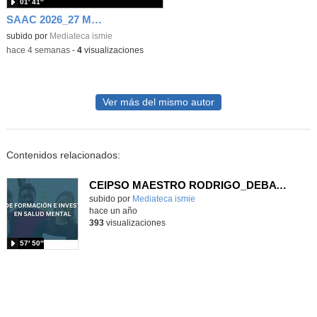
01′ 41″
SAAC 2026_27 Módulo 2
subido por
Mediateca ismie
-
hace 4 semanas
-
4
visualizaciones
Ver más del mismo autor
Contenidos relacionados:
CEIPSO MAESTRO RODRIGO_DEBATE_SALUD_MENTAL
Contenido educativo.
subido por
Mediateca ismie
-
hace un año
393
visualizaciones
57′ 50″