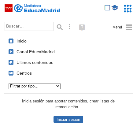
Mediateca de EducaMadrid
Saltar navegación
Servic
Educa
Palabra o frase:
Búsqueda avanzada
Ayuda
(en
ventana
Inicio
nueva)
Canal EducaMadrid
Últimos contenidos
Centros
Tipo de contenido:
Inicia sesión para aportar contenidos, crear listas de
reproducción...
Iniciar sesión