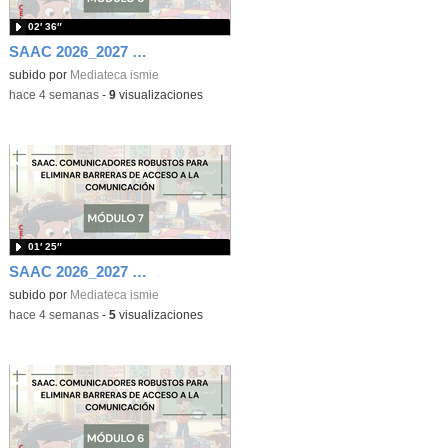
02′ 36″
SAAC 2026_2027 Módulo 8
subido por
Mediateca ismie
-
hace 4 semanas
-
9
visualizaciones
01′ 25″
SAAC 2026_2027 Módulo 7
subido por
Mediateca ismie
-
hace 4 semanas
-
5
visualizaciones