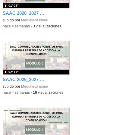
01′ 08″
SAAC 2026_2027 Módulo 6
subido por
Mediateca ismie
-
hace 4 semanas
-
3
visualizaciones
02′ 11″
SAAC 2026_2027 Módulo 5
subido por
Mediateca ismie
-
hace 4 semanas
-
16
visualizaciones