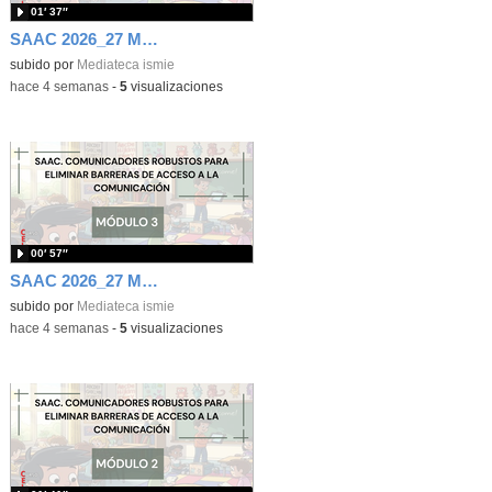
01′ 37″
SAAC 2026_27 Módulo 4
subido por
Mediateca ismie
-
hace 4 semanas
-
5
visualizaciones
00′ 57″
SAAC 2026_27 Módulo 3
subido por
Mediateca ismie
-
hace 4 semanas
-
5
visualizaciones