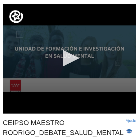
Ajuste
d
CEIPSO MAESTRO
p
RODRIGO_DEBATE_SALUD_MENTAL
-
Conten