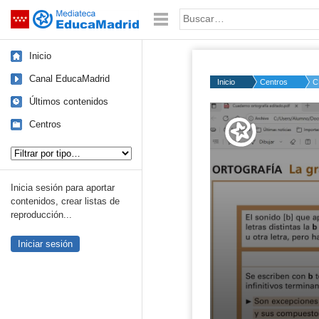
Mediateca de EducaMadrid
Saltar navegación
Palabra o frase:
Inicio
Canal EducaMadrid
Inicio
Centros
C
Últimos contenidos
Volume
50%
Centros
Tipo de contenido:
Inicia sesión para aportar
contenidos, crear listas de
reproducción...
Iniciar sesión