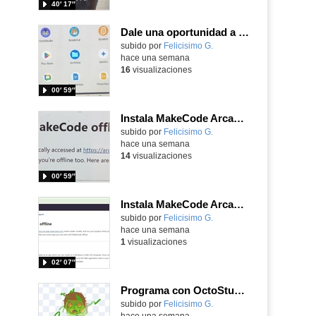
40′ 17″
Dale una oportunidad a los Chromebooks y utiliza un proyector para realizar talleres si no tienes pantallas táctiles
Contenido educativo.
subido por
Felicisimo G.
-
hace una semana
16
visualizaciones
00′ 59″
Instala MakeCode Arcade para trabajar offline en tu tablet, ordenador, Chromebook
Contenido educativo.
subido por
Felicisimo G.
-
hace una semana
14
visualizaciones
00′ 59″
Instala MakeCode Arcade offline para programar grandes juegos sin necesidad de Internet
Contenido educativo.
subido por
Felicisimo G.
-
hace una semana
1
visualizaciones
02′ 07″
Programa con OctoStudio, un juego homenajeando al House of the dead con Zombies
Contenido educativo.
subido por
Felicisimo G.
-
hace una semana