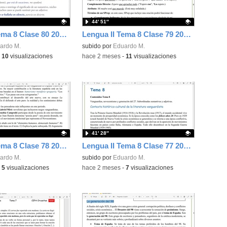
44′ 51″
Lengua II Tema 8 Clase 80 20260531 - Oraciones subordinadas adjetivas o de relativo
Lengua II Tema 8 Clase 79 20260520 - Oraciones subordinadas sustantivas
ativo.
ardo M.
Contenido educativo.
subido por
Eduardo M.
-
10
visualizaciones
-
hace 2 meses
-
11
visualizaciones
41′ 28″
Lengua II Tema 8 Clase 78 20260520 - Generación del 27
Lengua II Tema 8 Clase 77 20260520 - Vanguardias y generación del 14
ativo.
ardo M.
Contenido educativo.
subido por
Eduardo M.
-
5
visualizaciones
-
hace 2 meses
-
7
visualizaciones