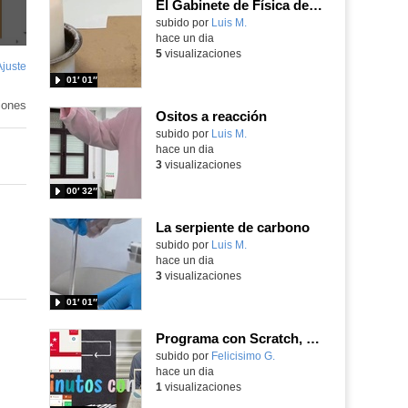
El Gabinete de Física del IES Enrique Tierno Galván de Parla (Curso 25-26)
Contenido educativo.
subido por
Luis M.
-
hace un dia
5
visualizaciones
Ajuste
de
01′ 01″
pantalla
iones
Ositos a reacción
Contenido educativo.
subido por
Luis M.
-
hace un dia
3
visualizaciones
00′ 32″
La serpiente de carbono
Contenido educativo.
subido por
Luis M.
-
hace un dia
3
visualizaciones
01′ 01″
Programa con Scratch, 8 diferentes juegos para vivir la emoción de los partidos de España en el mundial 2026
Contenido educativo.
subido por
Felicisimo G.
-
hace un dia
1
visualizaciones