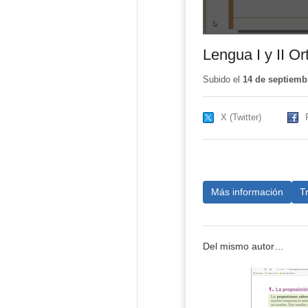
Lengua I y II O
Subido el
14 de septiemb
X (Twitter)
Más información
T
Del mismo autor…