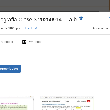
rtografía Clase 3 20250914 - La b
-
Contenido
educativo
re de 2025
por
Eduardo M.
4
visualizac
Facebook
Embeber
ranscripción