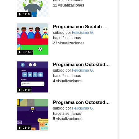
11
visualizaciones
01′ 0″
Programa con Scratch Jr una barrera que se desplaza para dar sensación de movimiento
Contenido educativo.
subido por
Felicisimo G.
-
hace 2 semanas
23
visualizaciones
06′ 50″
Programa con Octostudio, una animación utilizando la cámara para una foto y audio y texto para comunicar.
Contenido educativo.
subido por
Felicisimo G.
-
hace 2 semanas
4
visualizaciones
01′ 0″
Programa con Octostudio, un juego de Educación Víal cruzando un paso de cebra.
Contenido educativo.
subido por
Felicisimo G.
-
hace 2 semanas
5
visualizaciones
01′ 0″