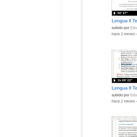
50′ 37″
Contenido educ
subido por
Edu
-
hace 2 meses
1h 09′ 22″
Contenido educ
subido por
Edu
-
hace 2 meses