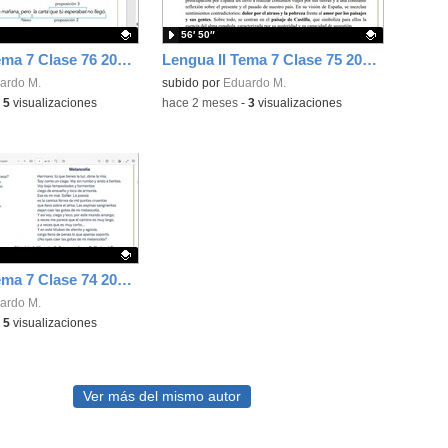
56′ 50″
Lengua II Tema 7 Clase 76 20260520 - Oraciones compuestas: tipos
Lengua II Tema 7 Clase 75 20260519 - Generación del 98 (I)
ativo.
ardo M.
Contenido educativo.
subido por
Eduardo M.
-
5
visualizaciones
-
hace 2 meses
-
3
visualizaciones
Lengua II Tema 7 Clase 74 20260519 - Figuras retóricas y Juan Ramón Jiménez
ativo.
ardo M.
-
5
visualizaciones
Ver más del mismo autor