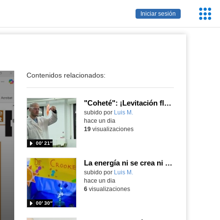
Servic
Iniciar sesión
Educa
Contenidos relacionados:
"Coheté": ¡Levitación flamígera!
Contenido educativo.
subido por
Luis M.
-
hace un dia
19
visualizaciones
00′ 21″
La energía ni se crea ni se destruye... ¡se experimenta! El Tierno en la Feria Madrid es Ciencia 2026
Contenido educativo.
subido por
Luis M.
-
hace un dia
6
visualizaciones
00′ 30″