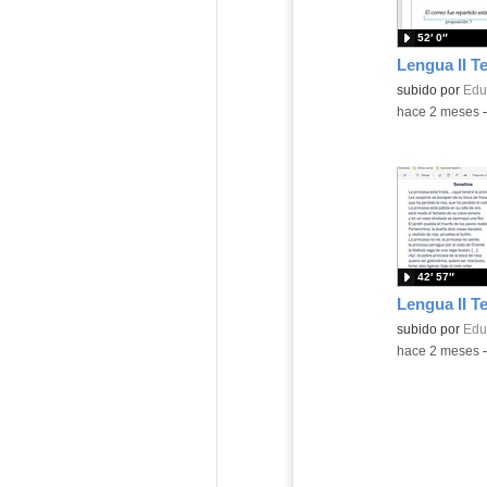
52′ 0″
Contenido educ
subido por
Edu
-
hace 2 meses
42′ 57″
Contenido educ
subido por
Edu
-
hace 2 meses