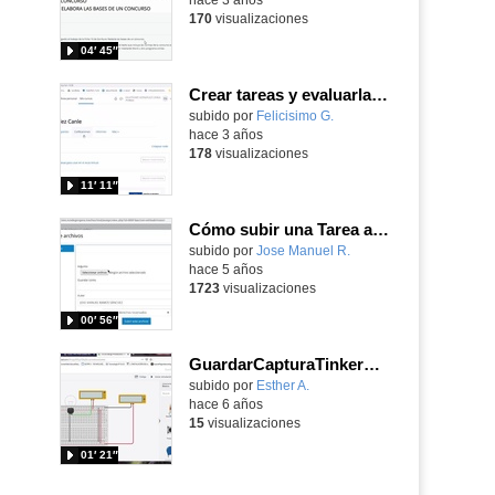
170
visualizaciones
04′ 45″
Crear tareas y evaluarlas en el AulaVirtual
Contenido educativo.
subido por
Felicisimo G.
-
hace 3 años
178
visualizaciones
11′ 11″
Cómo subir una Tarea al Aula Virtual
Contenido educativo.
subido por
Jose Manuel R.
-
hace 5 años
1723
visualizaciones
00′ 56″
GuardarCapturaTinkerCad
Contenido educativo.
subido por
Esther A.
-
hace 6 años
15
visualizaciones
01′ 21″