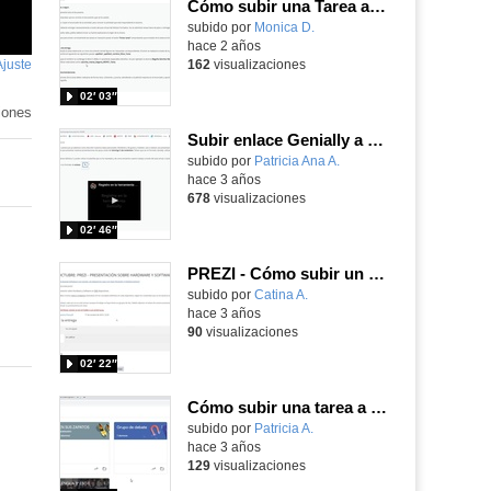
Cómo subir una Tarea al Aula Virtual
Contenido educativo.
subido por
Monica D.
-
hace 2 años
Ajuste
de
162
visualizaciones
pantalla
02′ 03″
iones
Subir enlace Genially a tarea del Aula Virtual
Contenido educativo.
subido por
Patricia Ana A.
-
hace 3 años
678
visualizaciones
02′ 46″
PREZI - Cómo subir un enlace de Prezi a una tarea del Aula Virtual
Contenido educativo.
subido por
Catina A.
-
hace 3 años
90
visualizaciones
02′ 22″
Cómo subir una tarea a Google Classroom
Contenido educativo.
subido por
Patricia A.
-
hace 3 años
129
visualizaciones