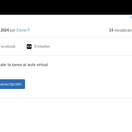
nido
ivo
 2024
por
Elena P.
14
visualizac
Facebook
Embeber
bir la tarea al aula virtual.
ranscripción