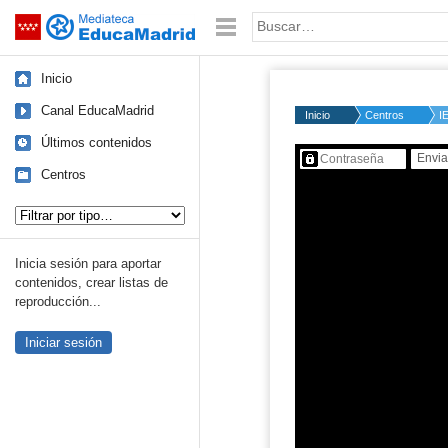
Mediateca de EducaMadrid
Saltar navegación
Palabra o frase:
Inicio
Canal EducaMadrid
Inicio
Centros
I
Últimos contenidos
Contenido protegido…
Centros
Tipo de contenido:
Inicia sesión para aportar
contenidos, crear listas de
reproducción...
Iniciar sesión