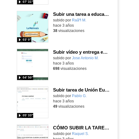
07′ 31″
Subir una tarea a educamadrid en pdf desde Ipad
Contenido educativo.
subido por
Raãºl M.
-
hace 3 años
38
visualizaciones
03′ 0″
Subir vídeo y entrega en tarea en el AV
Contenido educativo.
subido por
Jose Antonio M.
-
hace 3 años
698
visualizaciones
04′ 50″
Subir tarea de Unión Europea al AV
subido por
Pablo G.
-
hace 3 años
49
visualizaciones
05′ 33″
CÓMO SUBIR LA TAREA AL AULA VIRTUAL
Contenido educativo.
subido por
Raquel S.
-
hace 3 años