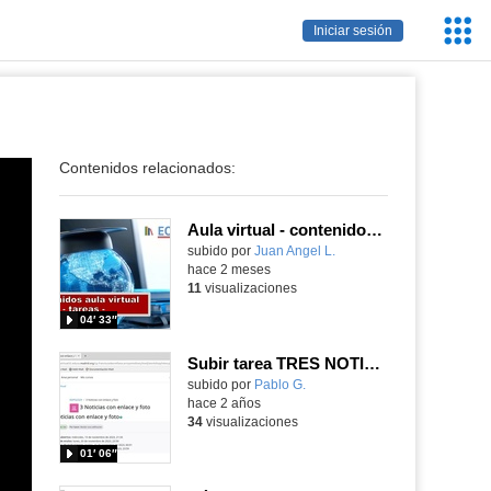
Servic
Iniciar sesión
Educa
Contenidos relacionados:
Aula virtual - contenidos - tareas
Contenido educativo.
subido por
Juan Angel L.
-
hace 2 meses
11
visualizaciones
04′ 33″
Subir tarea TRES NOTICIAS al TALLER del Aula Virtual
subido por
Pablo G.
-
hace 2 años
34
visualizaciones
01′ 06″