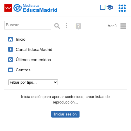
Mediateca de EducaMadrid
Saltar navegación
Servic
Educa
Palabra o frase:
Búsqueda avanzada
Ayuda
(en
ventana
Inicio
nueva)
Canal EducaMadrid
Últimos contenidos
Centros
Tipo de contenido:
Inicia sesión para aportar contenidos, crear listas de
reproducción...
Iniciar sesión