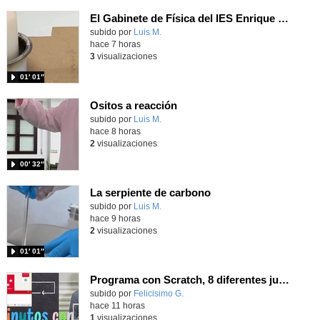
El Gabinete de Física del IES Enrique Tierno Galván de Parla (Curso 25-26)
Contenido educativo.
subido por
Luis M.
-
hace 7 horas
3
visualizaciones
01′ 01″
Ositos a reacción
Contenido educativo.
subido por
Luis M.
-
hace 8 horas
2
visualizaciones
00′ 32″
La serpiente de carbono
Contenido educativo.
subido por
Luis M.
-
hace 9 horas
2
visualizaciones
01′ 01″
Programa con Scratch, 8 diferentes juegos para vivir la emoción de los partidos de España en el mundial 2026
Contenido educativo.
subido por
Felicisimo G.
-
hace 11 horas
1
visualizaciones