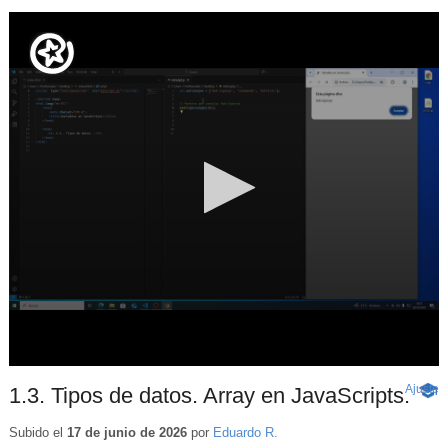
Ajuste
d
1.3. Tipos de datos. Array en JavaScripts.
-
p
Cont
educ
Subido el
17 de junio de 2026
por
Eduardo R.