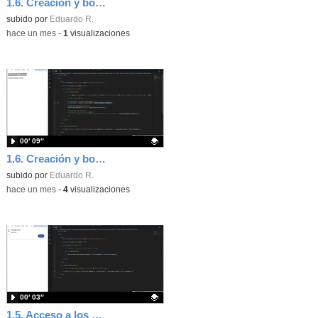
1.6. Creación y borrado de nodos. Parte 2.
Contenido educativo.
subido por
Eduardo R.
-
hace un mes
-
1
visualizaciones
00′ 09″
1.6. Creación y borrado de nodos. Parte 1.
Contenido educativo.
subido por
Eduardo R.
-
hace un mes
-
4
visualizaciones
00′ 03″
1.5. Acceso a los nodos de tipo texto. Parte 2.