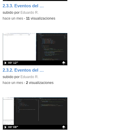
2.3.3. Eventos del ratón en JavaScript.
Contenido educativo.
subido por
Eduardo R.
-
hace un mes
-
11
visualizaciones
00′ 12″
2.3.2. Eventos del teclado. JavaScript.
Contenido educativo.
subido por
Eduardo R.
-
hace un mes
-
2
visualizaciones
00′ 08″