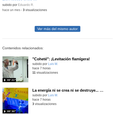
Contenido educativo.
subido por
Eduardo R.
-
hace un mes
-
3
visualizaciones
Ver más del mismo autor
Contenidos relacionados:
"Coheté": ¡Levitación flamígera!
Contenido educativo.
subido por
Luis M.
-
hace 7 horas
11
visualizaciones
00′ 21″
La energía ni se crea ni se destruye... ¡se experimenta! El Tierno en la Feria Madrid es Ciencia 2026
Contenido educativo.
subido por
Luis M.
-
hace 7 horas
3
visualizaciones
00′ 30″