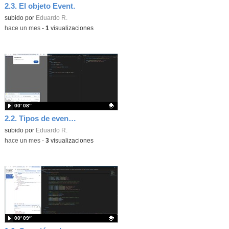
2.3. El objeto Event.
Contenido educativo.
subido por
Eduardo R.
-
hace un mes
-
1
visualizaciones
00′ 08″
2.2. Tipos de eventos.
Contenido educativo.
subido por
Eduardo R.
-
hace un mes
-
3
visualizaciones
00′ 09″