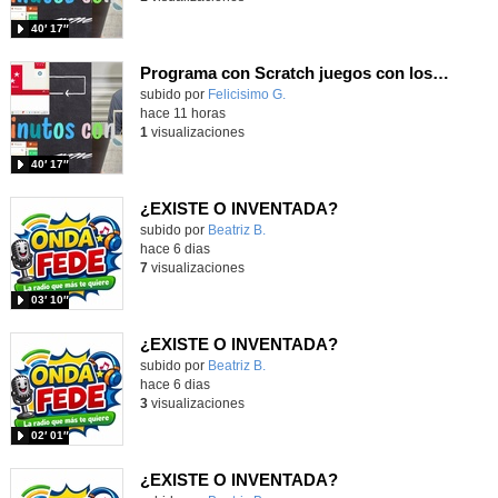
40′ 17″
Programa con Scratch juegos con los partidos del mundial 2026 ganados por España
Contenido educativo.
subido por
Felicisimo G.
-
hace 11 horas
1
visualizaciones
40′ 17″
¿EXISTE O INVENTADA?
Contenido educativo.
subido por
Beatriz B.
-
hace 6 dias
7
visualizaciones
03′ 10″
¿EXISTE O INVENTADA?
Contenido educativo.
subido por
Beatriz B.
-
hace 6 dias
3
visualizaciones
02′ 01″
¿EXISTE O INVENTADA?