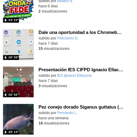
Contenido educativo.
subido por
Beatriz B.
-
hace 6 dias
2
visualizaciones
03′ 23″
Dale una oportunidad a los Chromebooks y utiliza un proyector para realizar talleres si no tienes pantallas táctiles
Contenido educativo.
subido por
Felicisimo G.
-
hace 7 dias
15
visualizaciones
00′ 59″
Presentación IES CIFPD Ignacio Ellacuría
Contenido educativo.
subido por
IES Ignacio Ellacuria
-
hace 7 dias
3
visualizaciones
02′ 52″
Pez conejo dorado Siganus guttatus (Bloch, 1786)
Contenido educativo.
subido por
Fernando L.
-
hace una semana
18
visualizaciones
00′ 13″