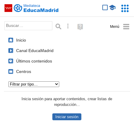
Mediateca de EducaMadrid
Saltar navegación
Servic
Educa
Palabra o frase:
Búsqueda avanzada
Ayuda
(en
ventana
Inicio
nueva)
Canal EducaMadrid
Últimos contenidos
Centros
Tipo de contenido:
Inicia sesión para aportar contenidos, crear listas de
reproducción...
Iniciar sesión