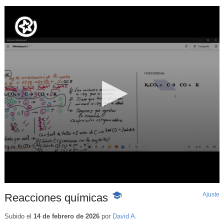
Ajuste
d
Reacciones químicas
-
p
Contenido
educativo
Subido el
14 de febrero de 2026
por
David A.