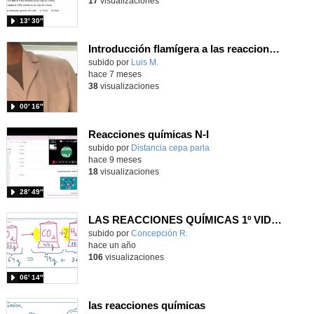
17
visualizaciones
13′ 30″
Introducción flamígera a las reacciones químicas con papel flash
Contenido educativo.
subido por
Luis M.
-
hace 7 meses
38
visualizaciones
00′ 16″
Reacciones químicas N-I
Contenido educativo.
subido por
Distancia cepa parla
-
hace 9 meses
18
visualizaciones
28′ 49″
LAS REACCIONES QUÍMICAS 1º VIDEO
Contenido educativo.
subido por
Concepción R.
-
hace un año
106
visualizaciones
06′ 14″
las reacciones químicas