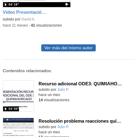
04′ 18″
Video Presentación Ciencias II Distancia 25-26
Contenido educativo.
subido por
David A.
-
hace 11 meses
-
41
visualizaciones
Ver más del mismo autor
Contenidos relacionados:
Recurso adicional ODE3: QUIMIAHORCADO
Contenido educativo.
subido por
Julio P.
-
hace un mes
14
visualizaciones
03′ 55″
Resolución problema reacciones químicas
Contenido educativo.
subido por
Julio P.
-
hace un mes