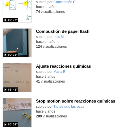
Contenido educativo.
subido por
Concepción R.
-
hace un año
74
visualizaciones
03′ 37″
Combustión de papel flash
Contenido educativo.
subido por
Luis M.
-
hace un año
124
visualizaciones
00′ 03″
Ajuste reacciones químicas
Contenido educativo.
subido por
María B.
-
hace 2 años
41
visualizaciones
06′ 41″
Stop motion sobre reacciones químicas
Contenido educativo.
subido por
Tic ies uno lasrozas
-
hace 3 años
289
visualizaciones
00′ 06″