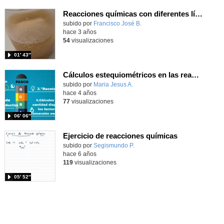
Reacciones químicas con diferentes líquidos
subido por
Francisco José B.
-
hace 3 años
54
visualizaciones
01′ 43″
Cálculos estequiométricos en las reacciones
Contenido educativo.
subido por
Maria Jesus A.
-
hace 4 años
77
visualizaciones
06′ 06″
Ejercicio de reacciones químicas
Contenido educativo.
subido por
Segismundo P.
-
hace 6 años
119
visualizaciones
05′ 52″