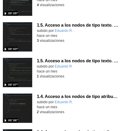
4
visualizaciones
00′ 09″
1.5. Acceso a los nodos de tipo texto. Parte 2.
Contenido educativo.
subido por
Eduardo R.
-
hace un mes
3
visualizaciones
00′ 03″
1.5. Acceso a los nodos de tipo texto. Parte 1.
Contenido educativo.
subido por
Eduardo R.
-
hace un mes
1
visualizaciones
00′ 07″
1.4. Acceso a los nodos de tipo atributo. Parte 7.
Contenido educativo.
subido por
Eduardo R.
-
hace un mes
2
visualizaciones
00′ 06″