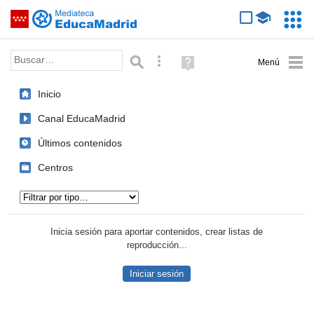
Mediateca de EducaMadrid
Saltar navegación
Servic
Educa
Palabra o frase:
Búsqueda avanzada
Ayuda
(en
ventana
Inicio
nueva)
Canal EducaMadrid
Últimos contenidos
Centros
Tipo de contenido:
Inicia sesión para aportar contenidos, crear listas de
reproducción...
Iniciar sesión