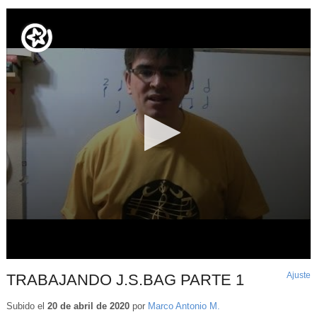
Ajuste
d
TRABAJANDO J.S.BAG PARTE 1
p
Subido el
20 de abril de 2020
por
Marco Antonio M.