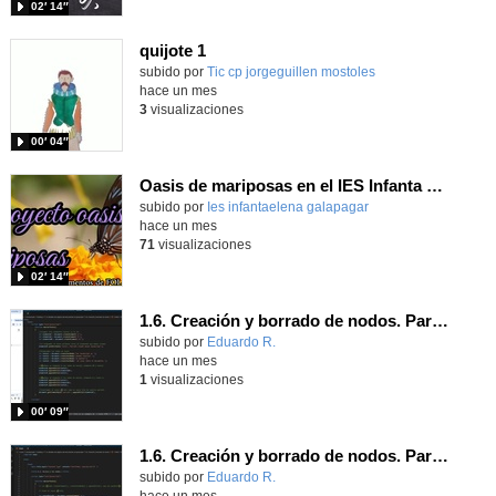
02′ 14″
quijote 1
subido por
Tic cp jorgeguillen mostoles
-
hace un mes
3
visualizaciones
00′ 04″
Oasis de mariposas en el IES Infanta Elena
subido por
Ies infantaelena galapagar
-
hace un mes
71
visualizaciones
02′ 14″
1.6. Creación y borrado de nodos. Parte 2.
Contenido educativo.
subido por
Eduardo R.
-
hace un mes
1
visualizaciones
00′ 09″
1.6. Creación y borrado de nodos. Parte 1.
Contenido educativo.
subido por
Eduardo R.
-
hace un mes