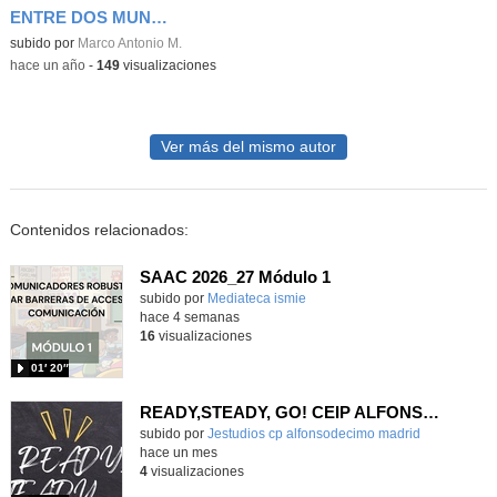
ENTRE DOS MUNDOS - XIX MUESTRA DE MÚSICA 2025
Contenido educativo.
subido por
Marco Antonio M.
-
hace un año
-
149
visualizaciones
Ver más del mismo autor
Contenidos relacionados:
SAAC 2026_27 Módulo 1
subido por
Mediateca ismie
-
hace 4 semanas
16
visualizaciones
01′ 20″
READY,STEADY, GO! CEIP ALFONSO X EL SABIO
Contenido educativo.
subido por
Jestudios cp alfonsodecimo madrid
-
hace un mes
4
visualizaciones