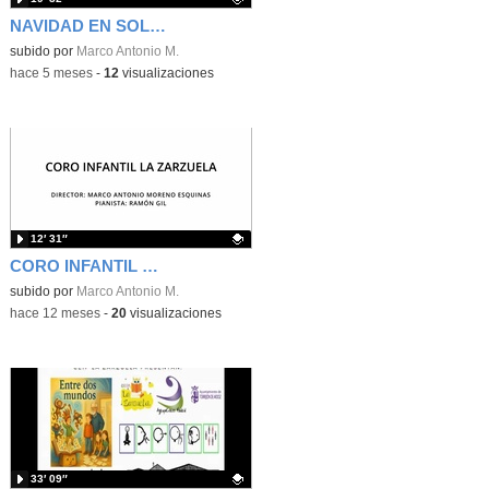
NAVIDAD EN SOL 2025
Contenido educativo.
subido por
Marco Antonio M.
-
hace 5 meses
-
12
visualizaciones
12′ 31″
CORO INFANTIL LA ZARZUELA & ENCUENTRO ACM 2025
Contenido educativo.
subido por
Marco Antonio M.
-
hace 12 meses
-
20
visualizaciones
33′ 09″