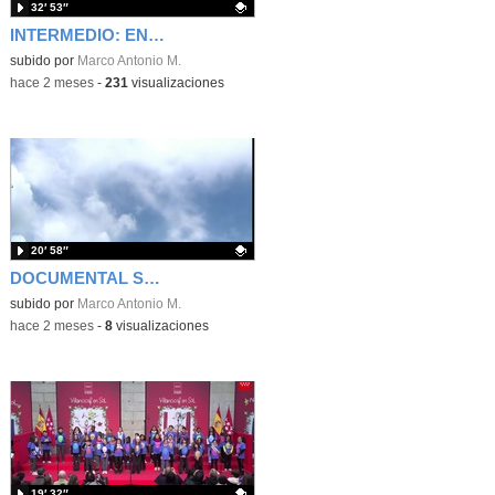
32′ 53″
INTERMEDIO: ENTRE DOS MUNDOS
Contenido educativo.
subido por
Marco Antonio M.
-
hace 2 meses
-
231
visualizaciones
20′ 58″
DOCUMENTAL SOBRE YIDAKI
Contenido educativo.
subido por
Marco Antonio M.
-
hace 2 meses
-
8
visualizaciones
19′ 32″