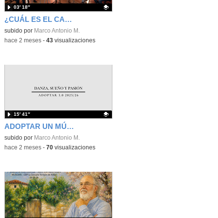
03′ 18″
¿CUÁL ES EL CAMINO? - ADOPTAR 3.0
Contenido educativo.
subido por
Marco Antonio M.
-
hace 2 meses
-
43
visualizaciones
15′ 41″
ADOPTAR UN MÚSICO 3.0 & MUSICATE - DANZA SUEÑO Y PASIÓN
Contenido educativo.
subido por
Marco Antonio M.
-
hace 2 meses
-
70
visualizaciones