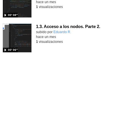
hace un mes
1
visualizaciones
00′ 08″
1.3. Acceso a los nodos. Parte 2.
Contenido educativo.
subido por
Eduardo R.
-
hace un mes
1
visualizaciones
00′ 06″