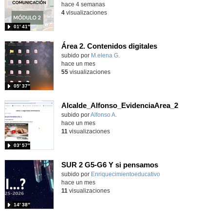
hace 4 semanas
4
visualizaciones
01′ 41″
Área 2. Contenidos digitales
Contenido educativo.
subido por
M.elena G.
-
hace un mes
55
visualizaciones
05′ 37″
Alcalde_Alfonso_EvidenciaArea_2
Contenido educativo.
subido por
Alfonso A.
-
hace un mes
11
visualizaciones
03′ 57″
SUR 2 G5-G6 Y si pensamos
Contenido educativo.
subido por
Enriquecimientoeducativo
-
hace un mes
11
visualizaciones
14′ 38″