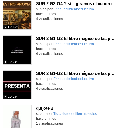
SUR 2 G3-G4 Y si....giramos el cuadro
Contenido educativo.
subido por
Enriquecimientoeducativo
-
hace un mes
4
visualizaciones
05′ 35″
SUR 2 G1-G2 El libro mágico de las preguntas imposibles.
Contenido educativo.
subido por
Enriquecimientoeducativo
-
hace un mes
4
visualizaciones
13′ 24″
SUR 2 G1-G2 El libro mágico de las preguntas imposibles.
Contenido educativo.
subido por
Enriquecimientoeducativo
-
hace un mes
4
visualizaciones
13′ 24″
quijote 2
subido por
Tic cp jorgeguillen mostoles
-
hace un mes
1
visualizaciones