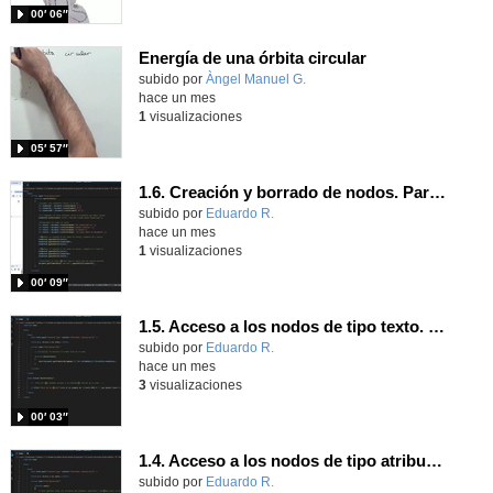
00′ 06″
Energía de una órbita circular
Contenido educativo.
subido por
Àngel Manuel G.
-
hace un mes
1
visualizaciones
05′ 57″
1.6. Creación y borrado de nodos. Parte 2.
Contenido educativo.
subido por
Eduardo R.
-
hace un mes
1
visualizaciones
00′ 09″
1.5. Acceso a los nodos de tipo texto. Parte 2.
Contenido educativo.
subido por
Eduardo R.
-
hace un mes
3
visualizaciones
00′ 03″
1.4. Acceso a los nodos de tipo atributo. Parte 2.
Contenido educativo.
subido por
Eduardo R.
-