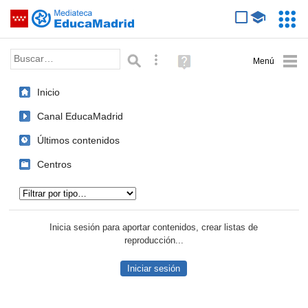
Mediateca de EducaMadrid
Saltar navegación
Servic
Educa
Palabra o frase:
Búsqueda avanzada
Ayuda
(en
ventana
Inicio
nueva)
Canal EducaMadrid
Últimos contenidos
Centros
Tipo de contenido:
Inicia sesión para aportar contenidos, crear listas de
reproducción...
Iniciar sesión