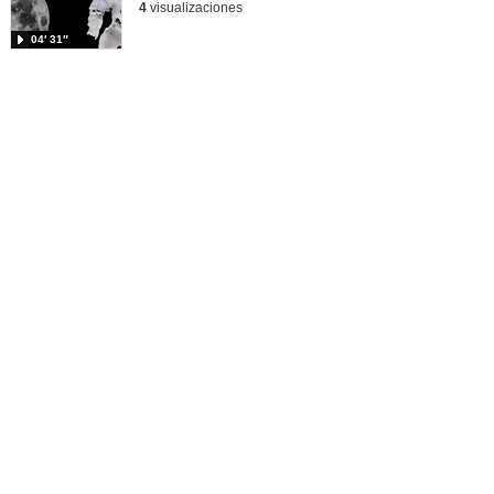
4
visualizaciones
04′ 31″