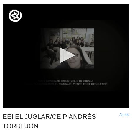
Ajuste
d
EEI EL JUGLAR/CEIP ANDRÉS
p
TORREJÓN