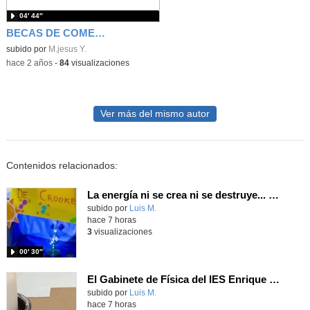
04′ 44″
BECAS DE COMEDOR 2023 /2024
subido por
M.jesus Y.
-
hace 2 años
-
84
visualizaciones
Ver más del mismo autor
Contenidos relacionados:
La energía ni se crea ni se destruye... ¡se experimenta! El Tierno en la Feria Madrid es Ciencia 2026
Contenido educativo.
subido por
Luis M.
-
hace 7 horas
3
visualizaciones
00′ 30″
El Gabinete de Física del IES Enrique Tierno Galván de Parla (Curso 25-26)
Contenido educativo.
subido por
Luis M.
-
hace 7 horas