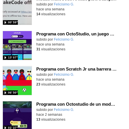
Contenido educativo.
subido por
Felicisimo G.
-
hace una semana
14
visualizaciones
00′ 59″
Programa con OctoStudio, un juego de disparos contra Zombies con un cargador basado en el House of the dead
Contenido educativo.
subido por
Felicisimo G.
-
hace una semana
31
visualizaciones
13′ 07″
Programa con Scratch Jr una barrera que se desplaza para dar sensación de movimiento
Contenido educativo.
subido por
Felicisimo G.
-
hace una semana
23
visualizaciones
06′ 50″
Programa con Octostudio de un modo sencillo, offline y gratuito
Contenido educativo.
subido por
Felicisimo G.
-
hace 2 semanas
13
visualizaciones
01′ 37″