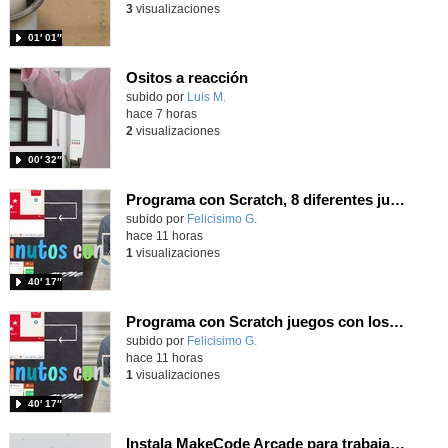
3
visualizaciones
01′ 01″
Ositos a reacción
Contenido educativo.
subido por
Luis M.
-
hace 7 horas
2
visualizaciones
00′ 32″
Programa con Scratch, 8 diferentes juegos para vivir la emoción de los partidos de España en el mundial 2026
Contenido educativo.
subido por
Felicisimo G.
-
hace 11 horas
1
visualizaciones
40′ 17″
Programa con Scratch juegos con los partidos del mundial 2026 ganados por España
Contenido educativo.
subido por
Felicisimo G.
-
hace 11 horas
1
visualizaciones
40′ 17″
Instala MakeCode Arcade para trabajar offline en tu tablet, ordenador, Chromebook