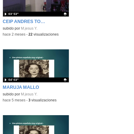
03′ 53″
CEIP ANDRES TORREJON MOSTOLES
Contenido educativo.
subido por
M.jesus Y.
-
hace 2 meses
-
22
visualizaciones
04′ 03″
MARUJA MALLO
Contenido educativo.
subido por
M.jesus Y.
-
hace 5 meses
-
3
visualizaciones