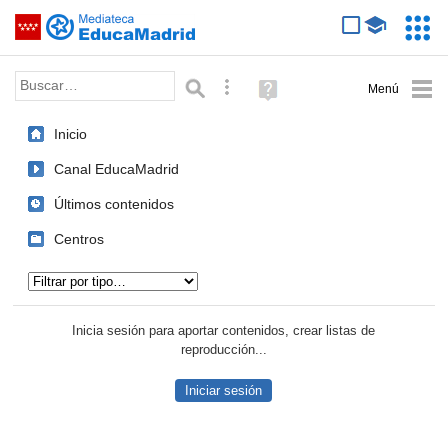
Mediateca de EducaMadrid
Saltar navegación
Servic
Educa
Palabra o frase:
Búsqueda avanzada
Ayuda
(en
ventana
Inicio
nueva)
Canal EducaMadrid
Últimos contenidos
Centros
Tipo de contenido:
Inicia sesión para aportar contenidos, crear listas de
reproducción...
Iniciar sesión