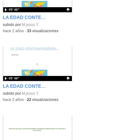
05′ 46″
LA EDAD CONTEMPORÁNEA
Contenido educativo.
subido por
M.jesus Y.
-
hace 2 años
-
33
visualizaciones
05′ 46″
LA EDAD CONTEMPORÁNEA
Contenido educativo.
subido por
M.jesus Y.
-
hace 2 años
-
22
visualizaciones