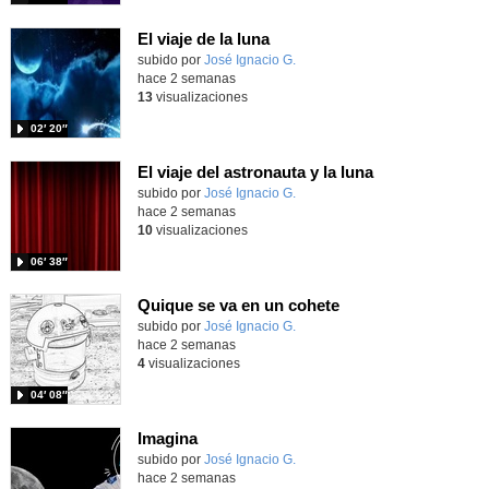
El viaje de la luna
Contenido educativo.
subido por
José Ignacio G.
-
hace 2 semanas
13
visualizaciones
02′ 20″
El viaje del astronauta y la luna
Contenido educativo.
subido por
José Ignacio G.
-
hace 2 semanas
10
visualizaciones
06′ 38″
Quique se va en un cohete
Contenido educativo.
subido por
José Ignacio G.
-
hace 2 semanas
4
visualizaciones
04′ 08″
Imagina
Contenido educativo.
subido por
José Ignacio G.
-
hace 2 semanas