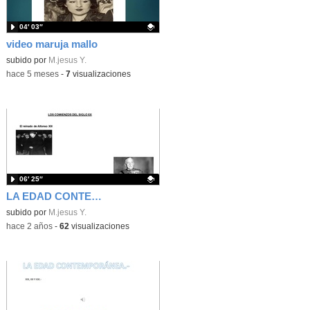
04′ 03″
video maruja mallo
Contenido educativo.
subido por
M.jesus Y.
-
hace 5 meses
-
7
visualizaciones
06′ 25″
LA EDAD CONTEMPORÁNEA
Contenido educativo.
subido por
M.jesus Y.
-
hace 2 años
-
62
visualizaciones