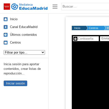
Mediateca de EducaMadrid
Saltar navegación
Palabra o frase:
Inicio
Canal EducaMadrid
Inicio
Centros
I
Últimos contenidos
Contenido protegido…
Centros
Tipo de contenido:
Inicia sesión para aportar
contenidos, crear listas de
reproducción...
Iniciar sesión