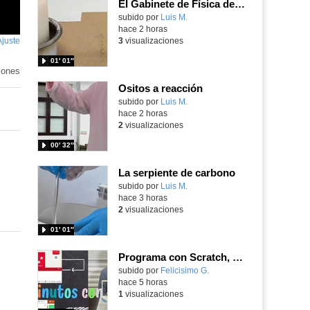
El Gabinete de Física del IES Enrique Tierno Galván de Parla (Curso 25-26)
Contenido educativo.
subido por
Luis M.
-
hace 2 horas
Ajuste
de
3
visualizaciones
pantalla
01′ 01″
iones
Ositos a reacción
Contenido educativo.
subido por
Luis M.
-
hace 2 horas
2
visualizaciones
00′ 32″
La serpiente de carbono
Contenido educativo.
subido por
Luis M.
-
hace 3 horas
2
visualizaciones
01′ 01″
Programa con Scratch, 8 diferentes juegos para vivir la emoción de los partidos de España en el mundial 2026
Contenido educativo.
subido por
Felicisimo G.
-
hace 5 horas
1
visualizaciones