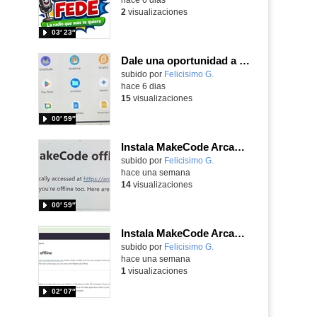
2
visualizaciones
03′ 23″
Dale una oportunidad a los Chromebooks y utiliza un proyector para realizar talleres si no tienes pantallas táctiles
Contenido educativo.
subido por
Felicisimo G.
-
hace 6 dias
15
visualizaciones
00′ 59″
Instala MakeCode Arcade para trabajar offline en tu tablet, ordenador, Chromebook
Contenido educativo.
subido por
Felicisimo G.
-
hace una semana
14
visualizaciones
00′ 59″
Instala MakeCode Arcade offline para programar grandes juegos sin necesidad de Internet
Contenido educativo.
subido por
Felicisimo G.
-
hace una semana
1
visualizaciones
02′ 07″