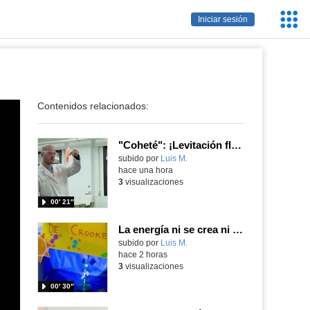
Servic
Iniciar sesión
Educa
Contenidos relacionados:
"Coheté": ¡Levitación flamígera!
Contenido educativo.
subido por
Luis M.
-
hace una hora
3
visualizaciones
00′ 21″
La energía ni se crea ni se destruye... ¡se experimenta! El Tierno en la Feria Madrid es Ciencia 2026
Contenido educativo.
subido por
Luis M.
-
hace 2 horas
3
visualizaciones
00′ 30″