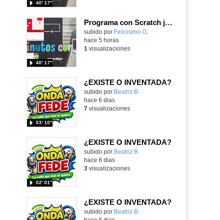
40′ 17″
Programa con Scratch juegos con los partidos del mundial 2026 ganados por España
Contenido educativo.
subido por
Felicisimo G.
-
hace 5 horas
1
visualizaciones
40′ 17″
¿EXISTE O INVENTADA?
Contenido educativo.
subido por
Beatriz B.
-
hace 6 dias
7
visualizaciones
03′ 10″
¿EXISTE O INVENTADA?
Contenido educativo.
subido por
Beatriz B.
-
hace 6 dias
3
visualizaciones
02′ 01″
¿EXISTE O INVENTADA?
Contenido educativo.
subido por
Beatriz B.
-
hace 6 dias