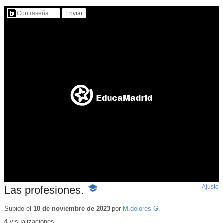
Contenido protegido…
Ajuste
d
Las profesiones.
-
p
Contenido
educativo
Subido el
10 de noviembre de 2023
por
M.dolores G.
4
visualizaciones