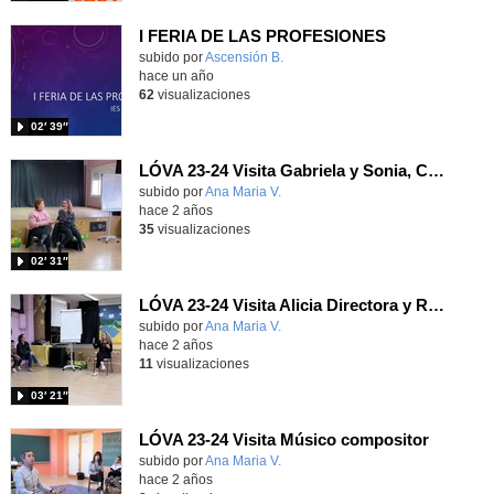
I FERIA DE LAS PROFESIONES
Contenido educativo.
subido por
Ascensión B.
-
hace un año
62
visualizaciones
02′ 39″
LÓVA 23-24 Visita Gabriela y Sonia, Caracterización y vestuario
Contenido educativo.
subido por
Ana Maria V.
-
hace 2 años
35
visualizaciones
02′ 31″
LÓVA 23-24 Visita Alicia Directora y RRPP
Contenido educativo.
subido por
Ana Maria V.
-
hace 2 años
11
visualizaciones
03′ 21″
LÓVA 23-24 Visita Músico compositor
Contenido educativo.
subido por
Ana Maria V.
-
hace 2 años