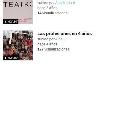
Contenido educativo.
subido por
Ana Maria V.
-
hace 3 años
14
visualizaciones
02′ 24″
Las profesiones en 4 años
Contenido educativo.
subido por
Alba C.
-
hace 4 años
127
visualizaciones
03′ 36″