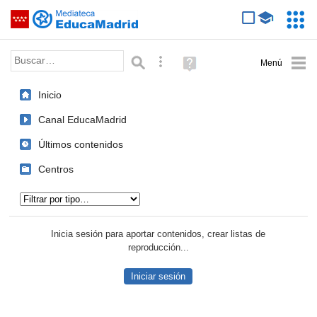
Mediateca de EducaMadrid
Saltar navegación
Servic
Educa
Palabra o frase:
Búsqueda avanzada
Ayuda
(en
ventana
Inicio
nueva)
Canal EducaMadrid
Últimos contenidos
Centros
Tipo de contenido:
Inicia sesión para aportar contenidos, crear listas de
reproducción...
Iniciar sesión