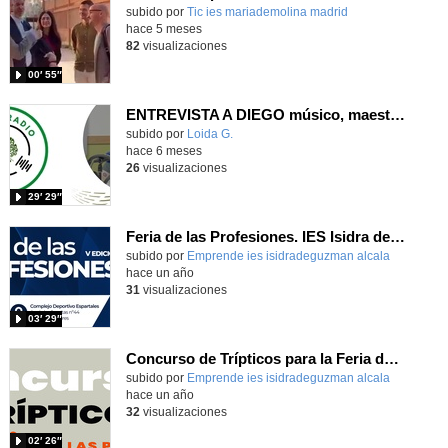
subido por
Tic ies mariademolina madrid
-
hace 5 meses
82
visualizaciones
00′ 55″
ENTREVISTA A DIEGO músico, maestro y guardia civil
Contenido educativo.
subido por
Loida G.
-
hace 6 meses
26
visualizaciones
29′ 29″
Feria de las Profesiones. IES Isidra de Guzmán
Contenido educativo.
subido por
Emprende ies isidradeguzman alcala
-
hace un año
31
visualizaciones
03′ 29″
Concurso de Trípticos para la Feria de las Profesiones
Contenido educativo.
subido por
Emprende ies isidradeguzman alcala
-
hace un año
32
visualizaciones
02′ 26″