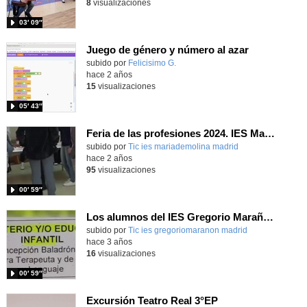
8
visualizaciones
03′ 09″
Juego de género y número al azar
Contenido educativo.
subido por
Felicisimo G.
-
hace 2 años
15
visualizaciones
05′ 43″
Feria de las profesiones 2024. IES María de Molina
subido por
Tic ies mariademolina madrid
-
hace 2 años
95
visualizaciones
00′ 59″
Los alumnos del IES Gregorio Marañón asisten con mucho interés a la jornada "Descubre tu vocación
Contenido educativo.
subido por
Tic ies gregoriomaranon madrid
-
hace 3 años
16
visualizaciones
00′ 59″
Excursión Teatro Real 3°EP