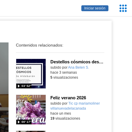
Servic
Iniciar sesión
Educa
Contenidos relacionados:
Destellos cósmicos desde Aldebarán, alcanzar las estrellas
Contenido educativo.
subido por
Ana Belen S.
-
hace 3 semanas
5
visualizaciones
03′ 52″
Feliz verano 2026
subido por
Tic cp mariamoliner
villanuevadelacanada
-
hace un mes
19
visualizaciones
00′ 17″