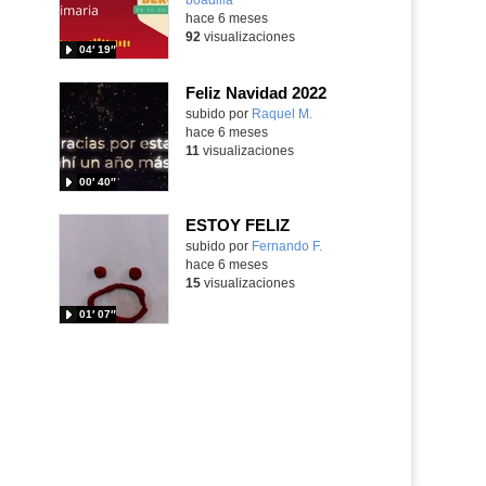
hace 6 meses
92
visualizaciones
04′ 19″
Feliz Navidad 2022
Contenido educativo.
subido por
Raquel M.
-
hace 6 meses
11
visualizaciones
00′ 40″
ESTOY FELIZ
Contenido educativo.
subido por
Fernando F.
-
hace 6 meses
15
visualizaciones
01′ 07″