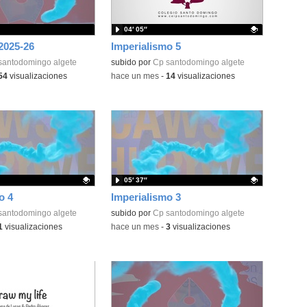
04′ 05″
025-26
Imperialismo 5
santodomingo algete
Contenido educativo.
subido por
Cp santodomingo algete
54
visualizaciones
-
hace un mes
-
14
visualizaciones
05′ 37″
o 4
Imperialismo 3
ativo.
santodomingo algete
Contenido educativo.
subido por
Cp santodomingo algete
1
visualizaciones
-
hace un mes
-
3
visualizaciones