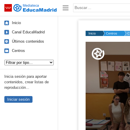
Mediateca de EducaMadrid
Saltar navegación
Palabra o frase:
Inicio
Canal EducaMadrid
Inicio
Centros
C
Últimos contenidos
Volume
50%
Centros
Tipo de contenido:
Inicia sesión para aportar
contenidos, crear listas de
reproducción...
Iniciar sesión