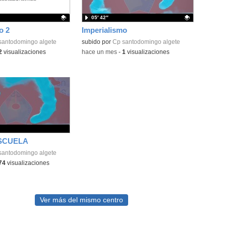
05′ 42″
o 2
Imperialismo
ativo.
santodomingo algete
Contenido educativo.
subido por
Cp santodomingo algete
2
visualizaciones
-
hace un mes
-
1
visualizaciones
SCUELA
santodomingo algete
74
visualizaciones
Ver más del mismo centro