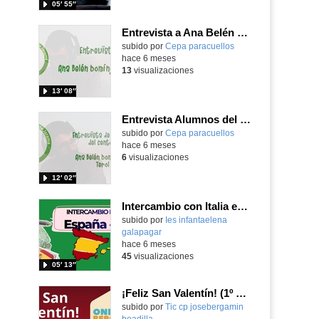
05′ 55″
Entrevista a Ana Belén Rodríguez - Video
subido por
Cepa paracuellos
-
hace 6 meses
13
visualizaciones
13′ 08″
Entrevista Alumnos del CEPA a Ana Belén Domínguez - Video
subido por
Cepa paracuellos
-
hace 6 meses
6
visualizaciones
12′ 02″
Intercambio con Italia en España (del 6 al 12 de febrero 2026)
subido por
Ies infantaelena
galapagar
-
hace 6 meses
45
visualizaciones
05′ 13″
¡Feliz San Valentín! (1º de E. Primaria)
Contenido educativo.
subido por
Tic cp josebergamin
boadilla
-