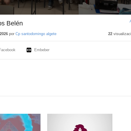
os Belén
2026
por
Cp santodomingo algete
22
visualizac
Facebook
Embeber