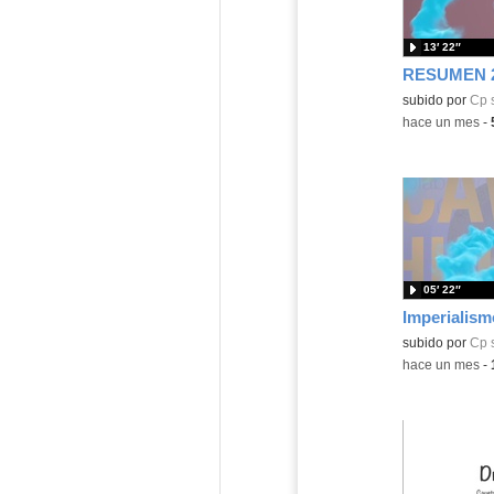
13′ 22″
RESUMEN 2
subido por
Cp 
-
hace un mes
-
05′ 22″
Imperialism
Contenido educ
subido por
Cp 
-
hace un mes
-