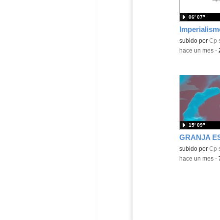
06′ 07″
Imperialism
Contenido educ
subido por
Cp 
-
hace un mes
-
15′ 09″
GRANJA E
subido por
Cp 
-
hace un mes
-