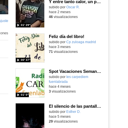
Y entre tanto calor, un poquito de música con un toque de humor.
Contenido educativo.
subido por
Oscar R.
-
hace 2 meses
46
visualizaciones
Ajuste
de
01′ 29″
pantalla
iones
Feliz día del libro!
Contenido educativo.
subido por
Cp zuloaga madrid
-
hace 3 meses
71
visualizaciones
00′ 37″
Spot Vacaciones Semana Santa
subido por
Ies carpediem
fuenlabrada
-
hace 4 meses
3
visualizaciones
01′ 0″
El silencio de las pantallas
Contenido educativo.
subido por
Esther D.
-
hace 5 meses
29
visualizaciones