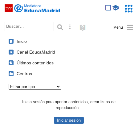
Mediateca de EducaMadrid
Saltar navegación
Servic
Educa
Palabra o frase:
Búsqueda avanzada
Ayuda
(en
ventana
Inicio
nueva)
Canal EducaMadrid
Últimos contenidos
Centros
Tipo de contenido:
Inicia sesión para aportar contenidos, crear listas de
reproducción...
Iniciar sesión