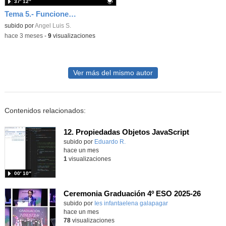
37′ 12″
Tema 5.- Funciones 3ª Sesión 07-05-2026
Contenido educativo.
subido por
Angel Luis S.
-
hace 3 meses
-
9
visualizaciones
Ver más del mismo autor
Contenidos relacionados:
12. Propiedadas Objetos JavaScript
Contenido educativo.
subido por
Eduardo R.
-
hace un mes
1
visualizaciones
00′ 10″
Ceremonia Graduación 4º ESO 2025-26
subido por
Ies infantaelena galapagar
-
hace un mes
78
visualizaciones