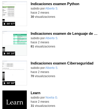
Indicaciones examen Python
Contenido educativo.
subido por
Alberto S.
-
hace 2 meses
30
visualizaciones
00′ 07″
Indicaciones examen de Lenguaje de Marcas
Contenido educativo.
subido por
Alberto S.
-
hace 2 meses
81
visualizaciones
00′ 10″
Indicaciones examen Ciberseguridad
Contenido educativo.
subido por
Alberto S.
-
hace 2 meses
70
visualizaciones
00′ 08″
Learn
Contenido educativo.
subido por
Noelia G.
-
hace 2 meses
31
visualizaciones