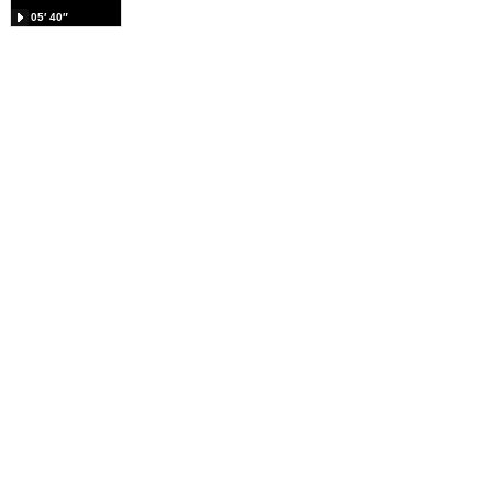
05′ 40″