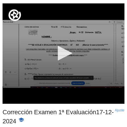
Ajuste
d
Corrección Examen 1ª Evaluación17-12-
p
2024
-
Contenido