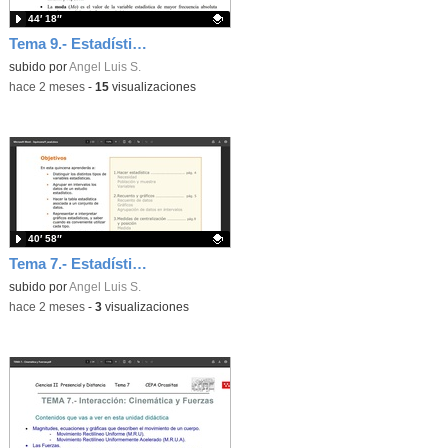
44′ 18″
Tema 9.- Estadística 2ª Sesión 19-05-2026
Contenido educativo.
subido por
Angel Luis S.
-
hace 2 meses
-
15
visualizaciones
40′ 58″
Tema 7.- Estadística 1ª Sesión 14-05-2026
Contenido educativo.
subido por
Angel Luis S.
-
hace 2 meses
-
3
visualizaciones