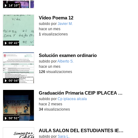
14′ 10″
Vídeo Poema 12
subido por
Javier M.
-
hace un mes
1
visualizaciones
00′ 41″
Solución examen ordinario
Contenido educativo.
subido por
Alberto S.
-
hace un mes
126
visualizaciones
00′ 04″
Graduación Primaria CEIP IPLACEA 2024
subido por
Cp iplacea alcala
-
hace 2 meses
34
visualizaciones
50′ 51″
AULA SALON DEL ESTUDIANTES IES VALLECAS I BACHILLERATO ARTES
Contenido educativo.
subido por
Sara L.
-