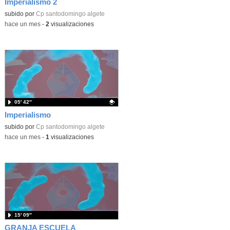
Imperialismo 2
Contenido educativo.
subido por
Cp santodomingo algete
-
hace un mes
-
2
visualizaciones
05′ 42″
Imperialismo
Contenido educativo.
subido por
Cp santodomingo algete
-
hace un mes
-
1
visualizaciones
15′ 09″
GRANJA ESCUELA