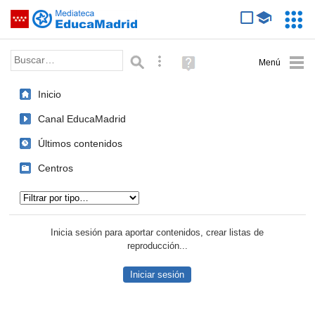
Mediateca de EducaMadrid
Saltar navegación
Servic
Educa
Palabra o frase:
Búsqueda avanzada
Ayuda
(en
ventana
Inicio
nueva)
Canal EducaMadrid
Últimos contenidos
Centros
Tipo de contenido:
Inicia sesión para aportar contenidos, crear listas de
reproducción...
Iniciar sesión