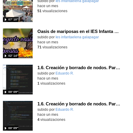
subido por
Ies infantaelena galapagar
-
hace un mes
51
visualizaciones
07′ 10″
Oasis de mariposas en el IES Infanta Elena
subido por
Ies infantaelena galapagar
-
hace un mes
71
visualizaciones
02′ 14″
1.6. Creación y borrado de nodos. Parte 2.
Contenido educativo.
subido por
Eduardo R.
-
hace un mes
1
visualizaciones
00′ 09″
1.6. Creación y borrado de nodos. Parte 1.
Contenido educativo.
subido por
Eduardo R.
-
hace un mes
4
visualizaciones
00′ 09″