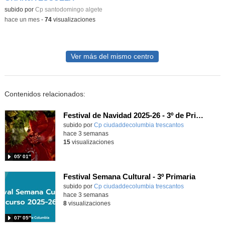
subido por
Cp santodomingo algete
-
hace un mes
-
74
visualizaciones
Ver más del mismo centro
Contenidos relacionados:
Festival de Navidad 2025-26 - 3º de Primaria
subido por
Cp ciudaddecolumbia trescantos
-
hace 3 semanas
15
visualizaciones
05′ 01″
Festival Semana Cultural - 3º Primaria
subido por
Cp ciudaddecolumbia trescantos
-
hace 3 semanas
8
visualizaciones
07′ 05″