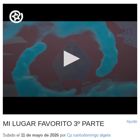
Ajuste
d
MI LUGAR FAVORITO 3º PARTE
p
Subido el
11 de mayo de 2026
por
Cp santodomingo algete