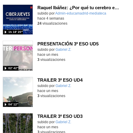
Raquel Ibáñez: ¿Por qué tu cerebro es el Zero-Day favorito de la IA
subido por
Admin-educamadrid-mediateca
-
hace 4 semanas
24
visualizaciones
1h 18′ 20″
PRESENTACIÓN 3º ESO UD5
Contenido educativo.
subido por
Gabriel Z.
-
hace un mes
3
visualizaciones
02′ 42″
TRAILER 3º ESO UD4
Contenido educativo.
subido por
Gabriel Z.
-
hace un mes
3
visualizaciones
04′ 12″
TRAILER 3º ESO UD3
Contenido educativo.
subido por
Gabriel Z.
-
hace un mes
3
visualizaciones