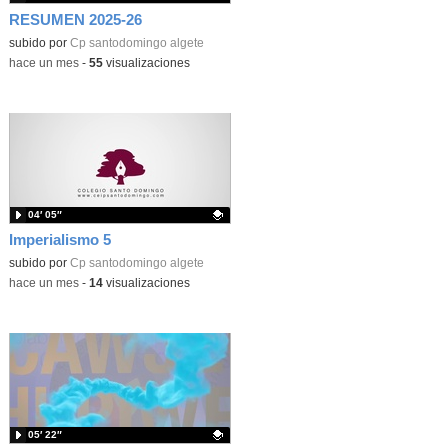
RESUMEN 2025-26
subido por
Cp santodomingo algete
-
hace un mes
-
55
visualizaciones
04′ 05″
Imperialismo 5
Contenido educativo.
subido por
Cp santodomingo algete
-
hace un mes
-
14
visualizaciones
05′ 22″