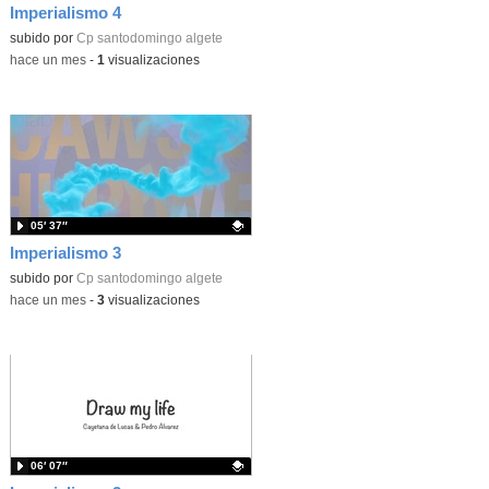
Imperialismo 4
Contenido educativo.
subido por
Cp santodomingo algete
-
hace un mes
-
1
visualizaciones
05′ 37″
Imperialismo 3
Contenido educativo.
subido por
Cp santodomingo algete
-
hace un mes
-
3
visualizaciones
06′ 07″