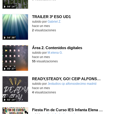
04′ 14″
TRAILER 3º ESO UD1
Contenido educativo.
subido por
Gabriel Z.
-
hace un mes
2
visualizaciones
04′ 38″
Área 2. Contenidos digitales
Contenido educativo.
subido por
M.elena G.
-
hace un mes
55
visualizaciones
05′ 37″
READY,STEADY, GO! CEIP ALFONSO X EL SABIO
Contenido educativo.
subido por
Jestudios cp alfonsodecimo madrid
-
hace un mes
4
visualizaciones
02′ 14″
Fiesta Fin de Curso IES Infanta Elena 2025-2026