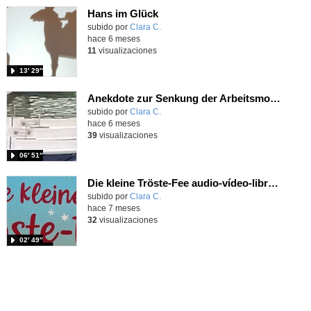
Hans im Glück
Contenido educativo.
subido por
Clara C.
-
hace 6 meses
11
visualizaciones
13′ 29″
Anekdote zur Senkung der Arbeitsmoral
Contenido educativo.
subido por
Clara C.
-
hace 6 meses
39
visualizaciones
06′ 51″
Die kleine Tröste-Fee audio-vídeo-libro sin subtítulos
Contenido educativo.
subido por
Clara C.
-
hace 7 meses
32
visualizaciones
02′ 49″