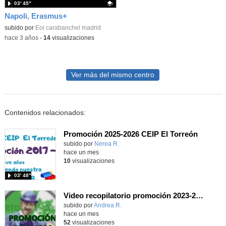
03′ 45″
Napoli, Erasmus+
Contenido educativo.
subido por
Eoi carabanchel madrid
-
hace 3 años
-
14
visualizaciones
Ver más del mismo centro
Contenidos relacionados:
Promoción 2025-2026 CEIP El Torreón
subido por
Nerea R.
-
hace un mes
10
visualizaciones
03′ 48″
Video recopilatorio promoción 2023-2026 (I5A)
Contenido educativo.
subido por
Andrea R.
-
hace un mes
52
visualizaciones