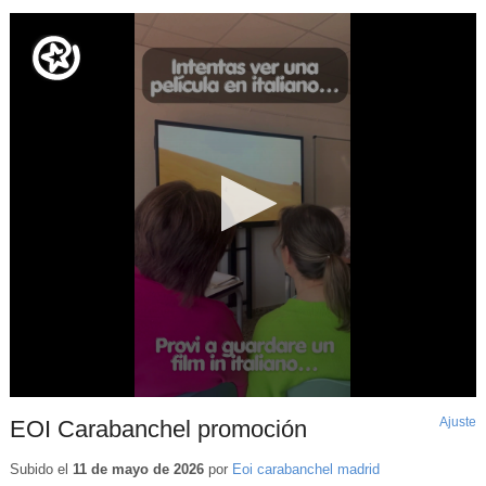
Ajuste
d
EOI Carabanchel promoción
p
Subido el
11 de mayo de 2026
por
Eoi carabanchel madrid