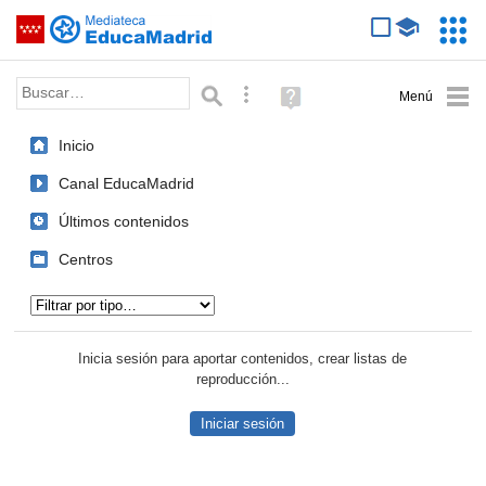
Mediateca de EducaMadrid
Saltar navegación
Servic
Educa
Palabra o frase:
Búsqueda avanzada
Ayuda
(en
ventana
Inicio
nueva)
Canal EducaMadrid
Últimos contenidos
Centros
Tipo de contenido:
Inicia sesión para aportar contenidos, crear listas de
reproducción...
Iniciar sesión