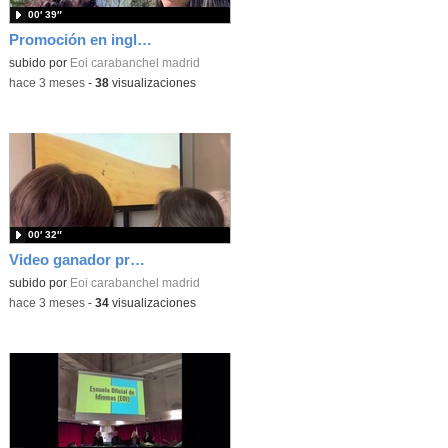
00′ 39″
Promoción en inglés
subido por
Eoi carabanchel madrid
-
hace 3 meses
-
38
visualizaciones
00′ 32″
Video ganador promoción EOI
subido por
Eoi carabanchel madrid
-
hace 3 meses
-
34
visualizaciones