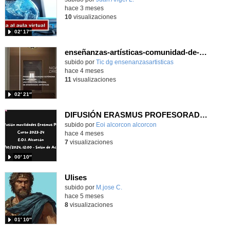
hace 3 meses
10
visualizaciones
02′ 17″
enseñanzas-artísticas-comunidad-de-madrid-2026
subido por
Tic dg ensenanzasartisticas
-
hace 4 meses
11
visualizaciones
02′ 21″
DIFUSIÓN ERASMUS PROFESORADO EOI ALCORCON 2024_25
subido por
Eoi alcorcon alcorcon
-
hace 4 meses
7
visualizaciones
00′ 10″
Ulises
Contenido educativo.
subido por
M.jose C.
-
hace 5 meses
8
visualizaciones
01′ 10″