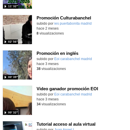
11′ 32″
Promoción Culturabanchel
Contenido educativo.
subido por
ies puertabonita madrid
-
hace 2 meses
8
visualizaciones
02′ 56″
Promoción en inglés
subido por
Eoi carabanchel madrid
-
hace 3 meses
38
visualizaciones
00′ 39″
Video ganador promoción EOI
subido por
Eoi carabanchel madrid
-
hace 3 meses
34
visualizaciones
00′ 32″
Tutorial acceso al aula virtual
Contenido educativo.
subido por
Juan Angel L.
-