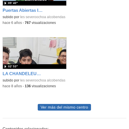
05′ 40″
Puertas Abiertas IES Severo Ochoa 2020
subido por
Ies severoochoa alcobendas
-
hace 6 años
-
767
visualizaciones
02′ 53″
LA CHANDELEUR 2019: Fabricación de crêpes
subido por
Ies severoochoa alcobendas
-
hace 8 años
-
136
visualizaciones
Ver más del mismo centro
Contenidos relacionados: