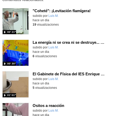
"Coheté": ¡Levitación flamígera!
Contenido educativo.
subido por
Luis M.
-
hace un dia
19
visualizaciones
00′ 21″
La energía ni se crea ni se destruye... ¡se experimenta! El Tierno en la Feria Madrid es Ciencia 2026
Contenido educativo.
subido por
Luis M.
-
hace un dia
6
visualizaciones
00′ 30″
El Gabinete de Física del IES Enrique Tierno Galván de Parla (Curso 25-26)
Contenido educativo.
subido por
Luis M.
-
hace un dia
5
visualizaciones
01′ 01″
Ositos a reacción
Contenido educativo.
subido por
Luis M.
-
hace un dia