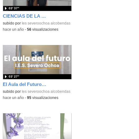
03′ 37″
CIENCIAS DE LA COMPUTACIÓN - PUERTAS ABIERTAS
subido por
Ies severoochoa alcobendas
-
hace un año
-
56
visualizaciones
03′ 27″
El Aula del Futuro del IES SEVERO OCHOA ALCOBENDAS
subido por
Ies severoochoa alcobendas
-
hace un año
-
95
visualizaciones