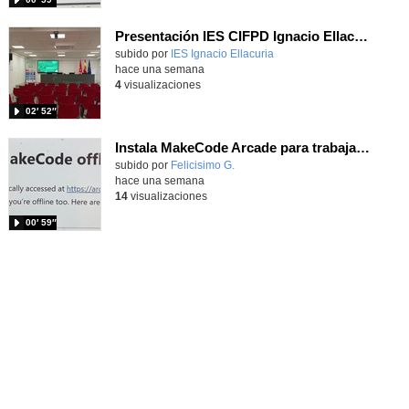
Presentación IES CIFPD Ignacio Ellacuría
Contenido educativo.
subido por
IES Ignacio Ellacuria
-
hace una semana
4
visualizaciones
02′ 52″
Instala MakeCode Arcade para trabajar offline en tu tablet, ordenador, Chromebook
Contenido educativo.
subido por
Felicisimo G.
-
hace una semana
14
visualizaciones
00′ 59″