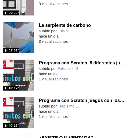
3
visualizaciones
00′ 32″
La serpiente de carbono
Contenido educativo.
subido por
Luis M.
-
hace un dia
3
visualizaciones
01′ 01″
Programa con Scratch, 8 diferentes juegos para vivir la emoción de los partidos de España en el mundial 2026
Contenido educativo.
subido por
Felicisimo G.
-
hace un dia
1
visualizaciones
40′ 17″
Programa con Scratch juegos con los partidos del mundial 2026 ganados por España
Contenido educativo.
subido por
Felicisimo G.
-
hace un dia
1
visualizaciones
40′ 17″
¿EXISTE O INVENTADA?