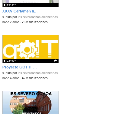
04′ 34″
XXXV Certamen literario
subido por
Ies severoochoa alcobendas
-
hace 2 años
-
28
visualizaciones
15′ 53″
Proyecto GOT IT con Inspiring Girls y Tata Consulting
Contenido educativo.
subido por
Ies severoochoa alcobendas
-
hace 4 años
-
42
visualizaciones