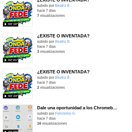
Contenido educativo.
subido por
Beatriz B.
-
hace 7 dias
7
visualizaciones
03′ 10″
¿EXISTE O INVENTADA?
Contenido educativo.
subido por
Beatriz B.
-
hace 7 dias
3
visualizaciones
02′ 01″
¿EXISTE O INVENTADA?
Contenido educativo.
subido por
Beatriz B.
-
hace 7 dias
2
visualizaciones
03′ 23″
Dale una oportunidad a los Chromebooks y utiliza un proyector para realizar talleres si no tienes pantallas táctiles
Contenido educativo.
subido por
Felicisimo G.
-
hace 7 dias
16
visualizaciones
00′ 59″