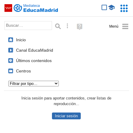
Mediateca de EducaMadrid
Saltar navegación
Servic
Educa
Palabra o frase:
Búsqueda avanzada
Ayuda
(en
ventana
Inicio
nueva)
Canal EducaMadrid
Últimos contenidos
Centros
Tipo de contenido:
Inicia sesión para aportar contenidos, crear listas de
reproducción...
Iniciar sesión