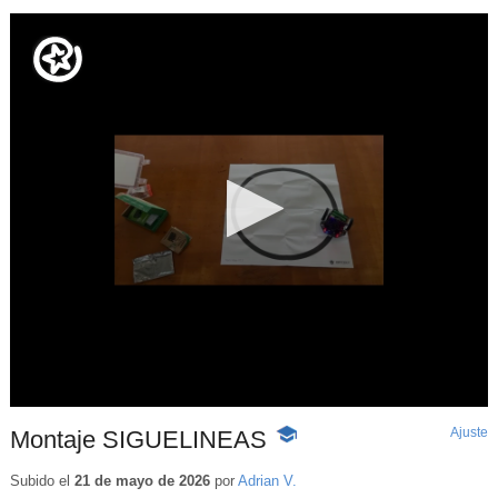
Ajuste
d
Montaje SIGUELINEAS
-
p
Contenido
educativo
Subido el
21 de mayo de 2026
por
Adrian V.