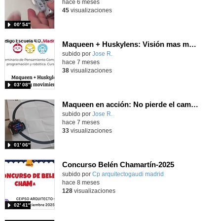
hace 6 meses
45
visualizaciones
00′ 54″
Maqueen + Huskylens: Visión mas movimiento.
subido por
Jose R.
-
hace 7 meses
38
visualizaciones
03′ 08″
Maqueen en acción: No pierde el camino
subido por
Jose R.
-
hace 7 meses
33
visualizaciones
01′ 06″
Concurso Belén Chamartín-2025
Contenido educativo.
subido por
Cp arquitectogaudi madrid
-
hace 8 meses
128
visualizaciones
02′ 41″