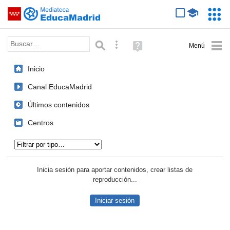
Mediateca de EducaMadrid
Saltar navegación
Servic
Educa
Palabra o frase:
Búsqueda avanzada
Ayuda
(en
ventana
Inicio
nueva)
Canal EducaMadrid
Últimos contenidos
Centros
Tipo de contenido:
Inicia sesión para aportar contenidos, crear listas de
reproducción...
Iniciar sesión