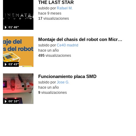
THE LAST STAR
Contenido educativo.
subido por
Rafael M.
-
hace 9 meses
17
visualizaciones
01′ 46″
Montaje del chasis del robot con Micro:Bit
subido por
Ce40 madrid
-
hace un año
495
visualizaciones
03′ 43″
Funcionamiento placa SMD
Contenido educativo.
subido por
Jose G.
-
hace un año
9
visualizaciones
00′ 10″