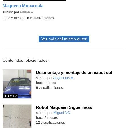
Maqueen Monarquía
Contenido educativo.
subido por
Adrian V.
-
hace 5 meses
-
8
visualizaciones
Ver más del mismo autor
Contenidos relacionados:
Desmontaje y montaje de un capot del
Contenido educativo.
subido por
Angel Luis M.
-
hace un mes
6
visualizaciones
05′ 16″
Robot Maqueen Siguelineas
Contenido educativo.
subido por
Miguel A G.
-
hace 2 meses
12
visualizaciones