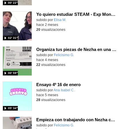
00′ 22″
Yo quiero estudiar STEAM - Exp Montaje de trenes
Contenido educativo.
subido por
Elisa M.
-
hace 2 meses
20
visualizaciones
02′ 31″
Organiza tus piezas de Nezha en una caja para facilitar el montaje de tus robots
Contenido educativo.
subido por
Felicisimo G.
-
hace 4 meses
22
visualizaciones
00′ 59″
Ensayo 4º 16 de enero
Contenido educativo.
subido por
Ana Isabel C.
-
hace 5 meses
28
visualizaciones
05′ 34″
Empieza con trabajando con Nezha con actividades desenchufadas para conocer las piezas
Contenido educativo.
subido por
Felicisimo G.
-