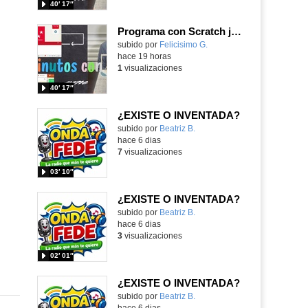
40′ 17″
Programa con Scratch juegos con los partidos del mundial 2026 ganados por España
Contenido educativo.
subido por
Felicisimo G.
-
hace 19 horas
1
visualizaciones
40′ 17″
¿EXISTE O INVENTADA?
Contenido educativo.
subido por
Beatriz B.
-
hace 6 dias
7
visualizaciones
03′ 10″
¿EXISTE O INVENTADA?
Contenido educativo.
subido por
Beatriz B.
-
hace 6 dias
3
visualizaciones
02′ 01″
¿EXISTE O INVENTADA?
Contenido educativo.
subido por
Beatriz B.
-
hace 6 dias