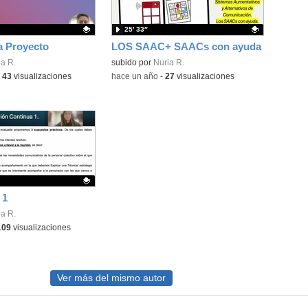
25′ 33″
a Proyecto
LOS SAAC+ SAACs con ayuda
ativo.
a R.
Contenido educativo.
subido por
Nuria R.
-
43
visualizaciones
-
hace un año
-
27
visualizaciones
 1
ativo.
a R.
109
visualizaciones
Ver más del mismo autor