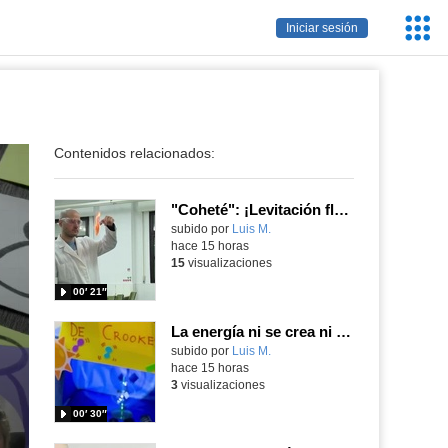
Servic
Iniciar sesión
Educa
Contenidos relacionados:
"Coheté": ¡Levitación flamígera!
Contenido educativo.
subido por
Luis M.
-
hace 15 horas
15
visualizaciones
00′ 21″
La energía ni se crea ni se destruye... ¡se experimenta! El Tierno en la Feria Madrid es Ciencia 2026
Contenido educativo.
subido por
Luis M.
-
hace 15 horas
3
visualizaciones
00′ 30″