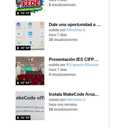
2
visualizaciones
03′ 23″
Dale una oportunidad a los Chromebooks y utiliza un proyector para realizar talleres si no tienes pantallas táctiles
Contenido educativo.
subido por
Felicisimo G.
-
hace 7 dias
15
visualizaciones
00′ 59″
Presentación IES CIFPD Ignacio Ellacuría
Contenido educativo.
subido por
IES Ignacio Ellacuria
-
hace 7 dias
3
visualizaciones
02′ 52″
Instala MakeCode Arcade para trabajar offline en tu tablet, ordenador, Chromebook
Contenido educativo.
subido por
Felicisimo G.
-
hace una semana
14
visualizaciones
00′ 59″