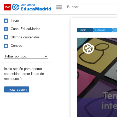
Mediateca de EducaMadrid
Saltar navegación
Palabra o frase:
Inicio
Canal EducaMadrid
Inicio
Centros
I
Últimos contenidos
Volume
50%
Centros
Tipo de contenido:
Inicia sesión para aportar
contenidos, crear listas de
reproducción...
Iniciar sesión