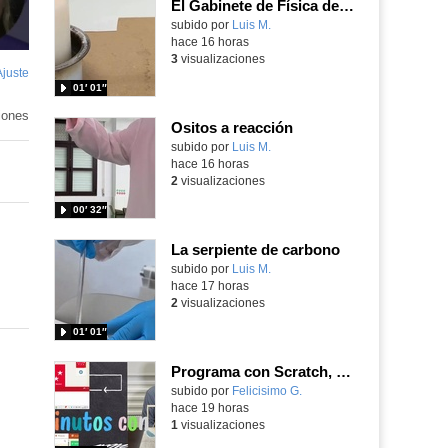
El Gabinete de Física del IES Enrique Tierno Galván de Parla (Curso 25-26)
Contenido educativo.
subido por
Luis M.
-
hace 16 horas
3
visualizaciones
Ajuste
de
01′ 01″
pantalla
iones
Ositos a reacción
Contenido educativo.
subido por
Luis M.
-
hace 16 horas
2
visualizaciones
00′ 32″
La serpiente de carbono
Contenido educativo.
subido por
Luis M.
-
hace 17 horas
2
visualizaciones
01′ 01″
Programa con Scratch, 8 diferentes juegos para vivir la emoción de los partidos de España en el mundial 2026
Contenido educativo.
subido por
Felicisimo G.
-
hace 19 horas
1
visualizaciones