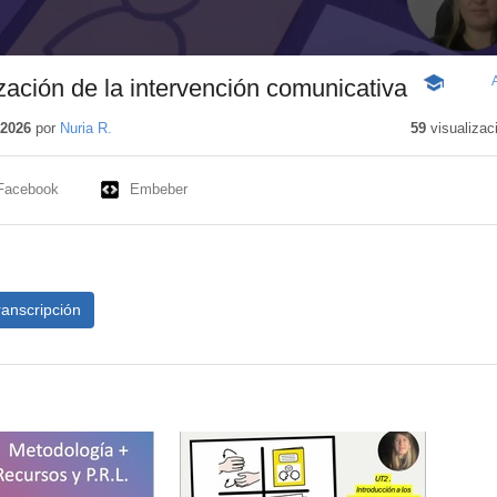
ación de la intervención comunicativa
-
Contenido
educativo
 2026
por
Nuria R.
59
visualizac
Facebook
Embeber
ranscripción