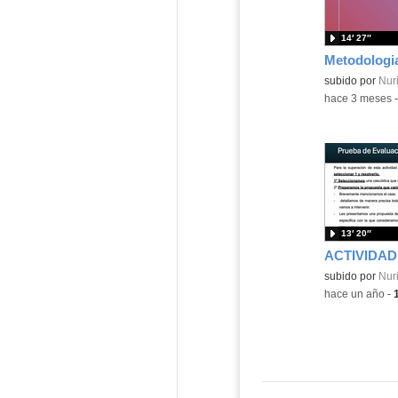
14′ 27″
Metodologi
Contenido educ
subido por
Nuri
-
hace 3 meses
13′ 20″
ACTIVIDAD
Contenido educ
subido por
Nuri
-
hace un año
-