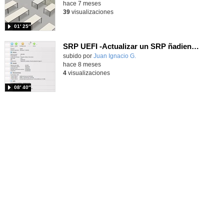
hace 7 meses
39
visualizaciones
01′ 25″
SRP UEFI -Actualizar un SRP ñadiendo los UUID de las particiones en los menus de GRUB.
Contenido educativo.
subido por
Juan Ignacio G.
-
hace 8 meses
4
visualizaciones
08′ 40″