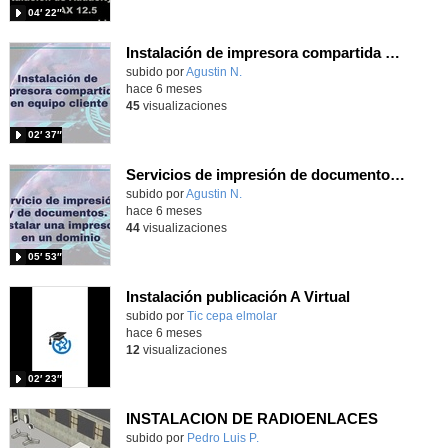
04′ 22″
Instalación de impresora compartida en equipo cliente
Contenido educativo.
subido por
Agustin N.
-
hace 6 meses
45
visualizaciones
02′ 37″
Servicios de impresión de documentos. Instalación de impresoras en un dominio.
Contenido educativo.
subido por
Agustin N.
-
hace 6 meses
44
visualizaciones
05′ 53″
Instalación publicación A Virtual
subido por
Tic cepa elmolar
-
hace 6 meses
12
visualizaciones
02′ 23″
INSTALACION DE RADIOENLACES
Contenido educativo.
subido por
Pedro Luis P.
-