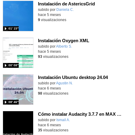
Instalación de AstericsGrid
Contenido educativo.
subido por
Daniela C.
-
hace 5 meses
9
visualizaciones
01′ 15″
Instalación Oxygen XML
Contenido educativo.
subido por
Alberto S.
-
hace 5 meses
93
visualizaciones
00′ 08″
Instalación Ubuntu desktop 24.04
Contenido educativo.
subido por
Agustin N.
-
hace 6 meses
98
visualizaciones
08′ 46″
Cómo instalar Audacity 3.7.7 en MAX 12 y 12.5
Contenido educativo.
subido por
Ismail A.
-
hace 6 meses
35
visualizaciones