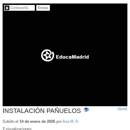
Contenido protegido…
Ajuste
d
INSTALACIÓN PAÑUELOS
-
p
Contenido
educativo
Subido el
14 de enero de 2026
por
Ana M. A.
7
visualizaciones