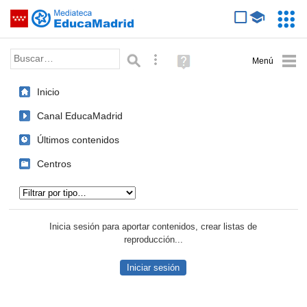
Mediateca de EducaMadrid
Saltar navegación
Servic
Educa
Palabra o frase:
Búsqueda avanzada
Ayuda
(en
ventana
Inicio
nueva)
Canal EducaMadrid
Últimos contenidos
Centros
Tipo de contenido:
Inicia sesión para aportar contenidos, crear listas de
reproducción...
Iniciar sesión