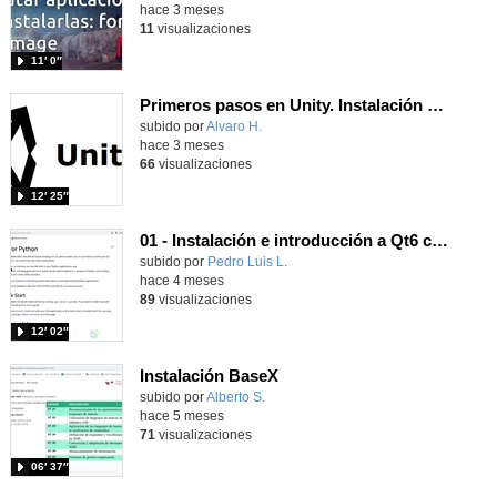
hace 3 meses
11
visualizaciones
11′ 0″
Primeros pasos en Unity. Instalación e interfaz.
Contenido educativo.
subido por
Alvaro H.
-
hace 3 meses
66
visualizaciones
12′ 25″
01 - Instalación e introducción a Qt6 con Python
Contenido educativo.
subido por
Pedro Luis L.
-
hace 4 meses
89
visualizaciones
12′ 02″
Instalación BaseX
Contenido educativo.
subido por
Alberto S.
-
hace 5 meses
71
visualizaciones
06′ 37″