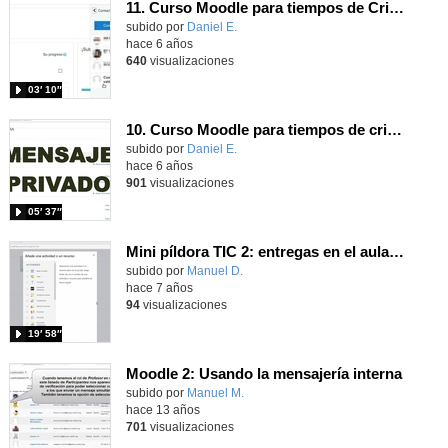
11. Curso Moodle para tiempos de Crisis: Mensajería interna -Grupos de difusión
subido por
Daniel E.
-
hace 6 años
640
visualizaciones
03′ 10″
10. Curso Moodle para tiempos de crisis en el CRA Los Olivos: Mensajería interna
subido por
Daniel E.
-
hace 6 años
901
visualizaciones
05′ 37″
Mini píldora TIC 2: entregas en el aula virtual
subido por
Manuel D.
-
hace 7 años
94
visualizaciones
19′ 58″
Moodle 2: Usando la mensajería interna
subido por
Manuel M.
-
hace 13 años
701
visualizaciones