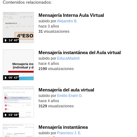
Contenidos relacionados:
Mensajería Interna Aula Virtual
subido por
Alejandro B.
-
hace 3 años
31
visualizaciones
14′ 40″
Mensajería instantánea del Aula virtual
subido por
EducaMadrid
-
hace 4 años
2190
visualizaciones
06′ 43″
Mensajería del aula virtual
Contenido educativo.
subido por
Emilio Erwin G.
-
hace 4 años
3129
visualizaciones
03′ 38″
Mensajería instantánea
subido por
Francisco J. E.
-