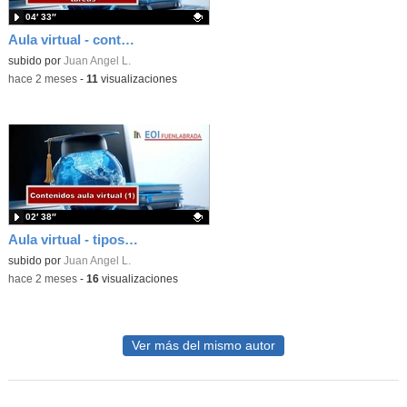
04′ 33″
Aula virtual - contenidos - tareas
Contenido educativo.
subido por
Juan Angel L.
-
hace 2 meses
-
11
visualizaciones
02′ 38″
Aula virtual - tipos de contenidos sin interacción
Contenido educativo.
subido por
Juan Angel L.
-
hace 2 meses
-
16
visualizaciones
Ver más del mismo autor