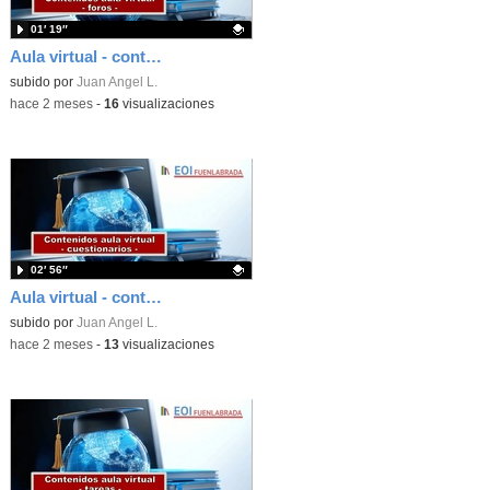
01′ 19″
Aula virtual - contenidos - foros
Contenido educativo.
subido por
Juan Angel L.
-
hace 2 meses
-
16
visualizaciones
02′ 56″
Aula virtual - contenidos - cuestionarios
Contenido educativo.
subido por
Juan Angel L.
-
hace 2 meses
-
13
visualizaciones