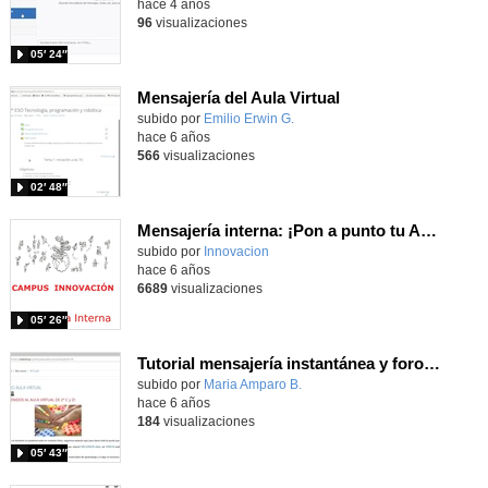
hace 4 años
96
visualizaciones
05′ 24″
Mensajería del Aula Virtual
Contenido educativo.
subido por
Emilio Erwin G.
-
hace 6 años
566
visualizaciones
02′ 48″
Mensajería interna: ¡Pon a punto tu Aula Virtual!
subido por
Innovacion
-
hace 6 años
6689
visualizaciones
05′ 26″
Tutorial mensajería instantánea y foro de dudas aula virtual
subido por
Maria Amparo B.
-
hace 6 años
184
visualizaciones
05′ 43″