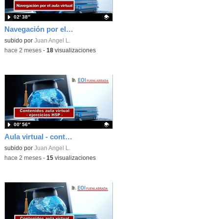
02′ 38″
Navegación por el aula virtual de EducaMadrid
Contenido educativo.
subido por
Juan Angel L.
-
hace 2 meses
-
18
visualizaciones
00′ 56″
Aula virtual - contenidos - ejercicios H5P
Contenido educativo.
subido por
Juan Angel L.
-
hace 2 meses
-
15
visualizaciones