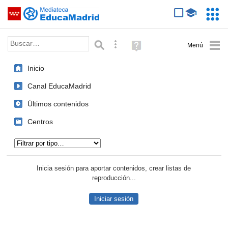
Mediateca de EducaMadrid
Saltar navegación
Servic
Educa
Palabra o frase:
Búsqueda avanzada
Ayuda
(en
ventana
Inicio
nueva)
Canal EducaMadrid
Últimos contenidos
Centros
Tipo de contenido:
Inicia sesión para aportar contenidos, crear listas de
reproducción...
Iniciar sesión