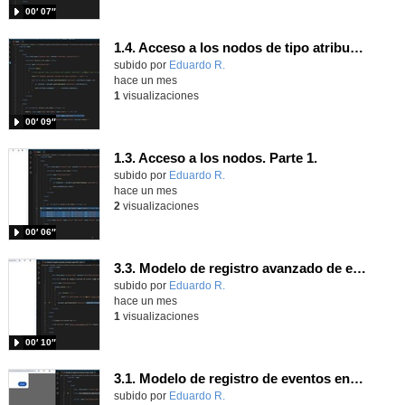
00′ 07″
1.4. Acceso a los nodos de tipo atributo. Parte 1.
Contenido educativo.
subido por
Eduardo R.
-
hace un mes
1
visualizaciones
00′ 09″
1.3. Acceso a los nodos. Parte 1.
Contenido educativo.
subido por
Eduardo R.
-
hace un mes
2
visualizaciones
00′ 06″
3.3. Modelo de registro avanzado de eventos según W3C 1.
Contenido educativo.
subido por
Eduardo R.
-
hace un mes
1
visualizaciones
00′ 10″
3.1. Modelo de registro de eventos en línea 1.
Contenido educativo.
subido por
Eduardo R.
-