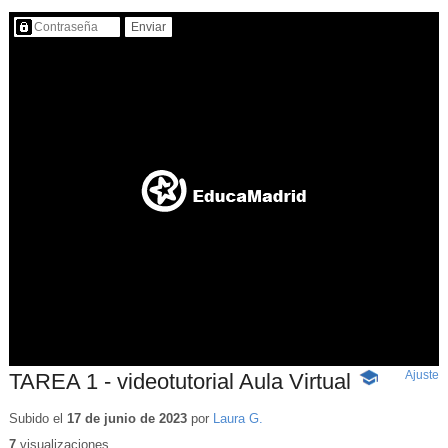
Contenido protegido…
Ajuste
d
TAREA 1 - videotutorial Aula Virtual
-
p
Contenido
educativo
Subido el
17 de junio de 2023
por
Laura G.
7
visualizaciones