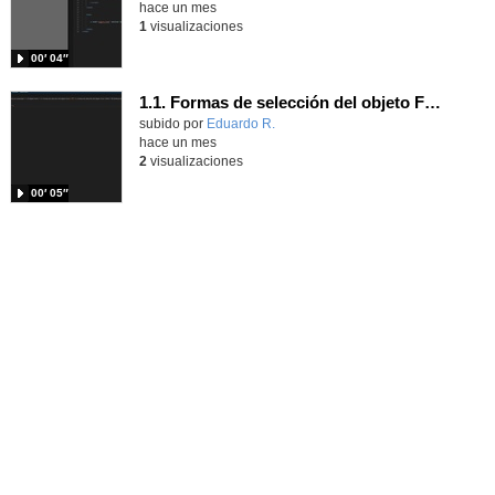
hace un mes
1
visualizaciones
00′ 04″
1.1. Formas de selección del objeto Form 1.
Contenido educativo.
subido por
Eduardo R.
-
hace un mes
2
visualizaciones
00′ 05″