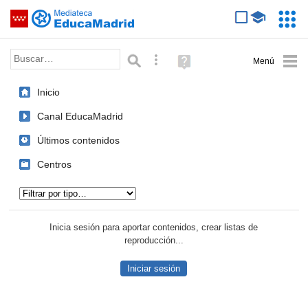
Mediateca de EducaMadrid
Saltar navegación
Servic
Educa
Palabra o frase:
Búsqueda avanzada
Ayuda
(en
ventana
Inicio
nueva)
Canal EducaMadrid
Últimos contenidos
Centros
Tipo de contenido:
Inicia sesión para aportar contenidos, crear listas de
reproducción...
Iniciar sesión