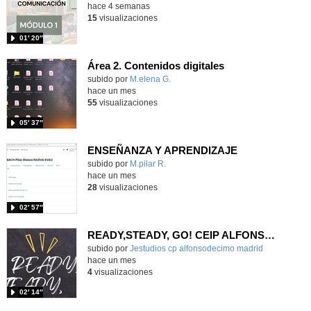
hace 4 semanas
15
visualizaciones
01′ 20″
Área 2. Contenidos digitales
Contenido educativo.
subido por
M.elena G.
-
hace un mes
55
visualizaciones
05′ 37″
ENSEÑANZA Y APRENDIZAJE
Contenido educativo.
subido por
M.pilar R.
-
hace un mes
28
visualizaciones
02′ 57″
READY,STEADY, GO! CEIP ALFONSO X EL SABIO
Contenido educativo.
subido por
Jestudios cp alfonsodecimo madrid
-
hace un mes
4
visualizaciones
02′ 14″