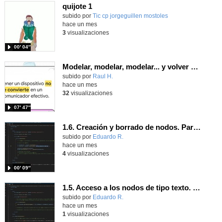
quijote 1
subido por
Tic cp jorgeguillen mostoles
-
hace un mes
3
visualizaciones
00′ 04″
Modelar, modelar, modelar... y volver a modelar
Contenido educativo.
subido por
Raul H.
-
hace un mes
32
visualizaciones
07′ 47″
1.6. Creación y borrado de nodos. Parte 1.
Contenido educativo.
subido por
Eduardo R.
-
hace un mes
4
visualizaciones
00′ 09″
1.5. Acceso a los nodos de tipo texto. Parte 1.
Contenido educativo.
subido por
Eduardo R.
-
hace un mes
1
visualizaciones