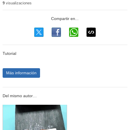
9
visualizaciones
Tutorial
Más información
Del mismo autor…