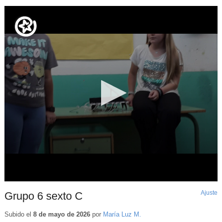
Ajuste
d
Grupo 6 sexto C
p
Subido el
8 de mayo de 2026
por
María Luz M.