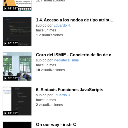
12
visualizaciones
03′ 16″
1.4. Acceso a los nodos de tipo atributo. Parte 6.
Contenido educativo.
subido por
Eduardo R.
-
hace un mes
1
visualizaciones
00′ 05″
Coro del ISMIE - Concierto de fin de curso - 6/5/2026
subido por
Mediateca ismie
-
hace un mes
18
visualizaciones
38′ 32″
6. Sintaxis Funciones JavaScripts
Contenido educativo.
subido por
Eduardo R.
-
hace un mes
2
visualizaciones
01′ 09″
On our way - instr C