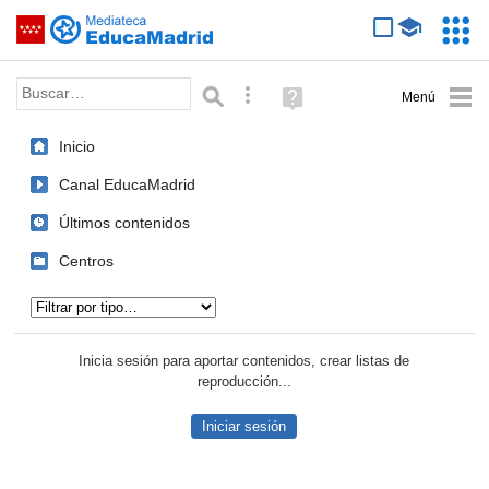
Mediateca de EducaMadrid
Saltar navegación
Servic
Educa
Palabra o frase:
Búsqueda avanzada
Ayuda
(en
ventana
Inicio
nueva)
Canal EducaMadrid
Últimos contenidos
Centros
Tipo de contenido:
Inicia sesión para aportar contenidos, crear listas de
reproducción...
Iniciar sesión