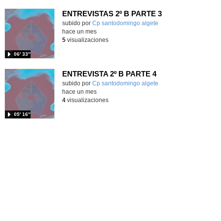
ENTREVISTAS 2º B PARTE 3
Contenido educativo.
subido por
Cp santodomingo algete
-
hace un mes
5
visualizaciones
06′ 33″
ENTREVISTA 2º B PARTE 4
Contenido educativo.
subido por
Cp santodomingo algete
-
hace un mes
4
visualizaciones
05′ 16″