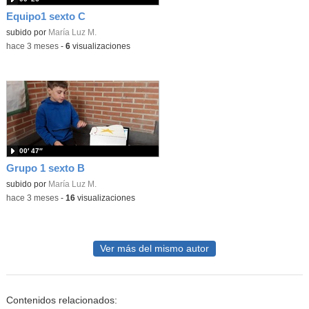
Equipo1 sexto C
subido por
María Luz M.
-
hace 3 meses
-
6
visualizaciones
00′ 47″
Grupo 1 sexto B
subido por
María Luz M.
-
hace 3 meses
-
16
visualizaciones
Ver más del mismo autor
Contenidos relacionados: