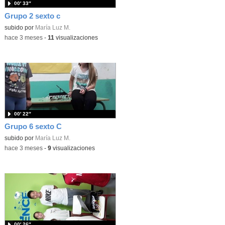
00′ 33″
Grupo 2 sexto c
subido por
María Luz M.
-
hace 3 meses
-
11
visualizaciones
00′ 22″
Grupo 6 sexto C
subido por
María Luz M.
-
hace 3 meses
-
9
visualizaciones
00′ 26″