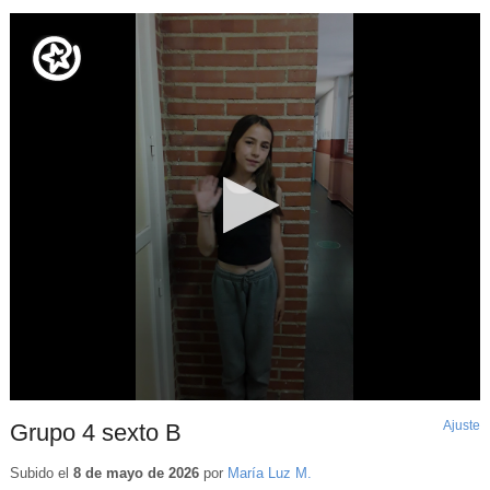
Ajuste
d
Grupo 4 sexto B
p
Subido el
8 de mayo de 2026
por
María Luz M.