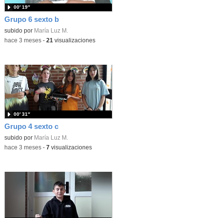
00′ 19″
Grupo 6 sexto b
subido por
María Luz M.
-
hace 3 meses
-
21
visualizaciones
00′ 31″
Grupo 4 sexto c
subido por
María Luz M.
-
hace 3 meses
-
7
visualizaciones