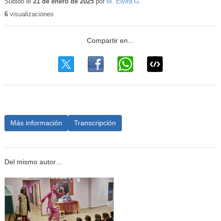
educativo
Subido el
21 de enero de 2025
por
M. Elvira G.
6
visualizaciones
Más información
Transcripción
Del mismo autor…