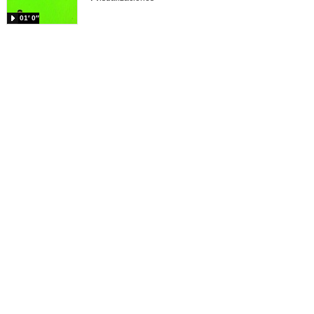
01′ 0″