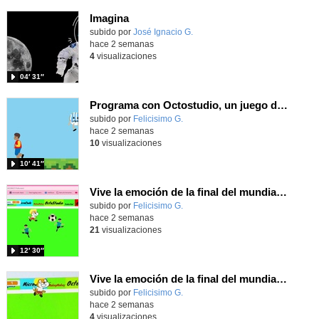
Imagina
Contenido educativo.
subido por
José Ignacio G.
-
hace 2 semanas
4
visualizaciones
04′ 31″
Programa con Octostudio, un juego de 4 personajes ganando la copa del mundo saltando y esquivando rivales.
Contenido educativo.
subido por
Felicisimo G.
-
hace 2 semanas
10
visualizaciones
10′ 41″
Vive la emoción de la final del mundial programando con Scratch, un juego de toques y esquivar contrarios
Contenido educativo.
subido por
Felicisimo G.
-
hace 2 semanas
21
visualizaciones
12′ 30″
Vive la emoción de la final del mundial 2026, programando con Scratch un juego de toques.
Contenido educativo.
subido por
Felicisimo G.
-
hace 2 semanas
4
visualizaciones