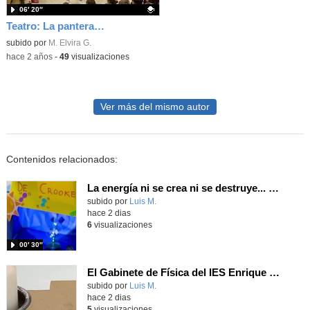
06′ 20″
Teatro: La pantera rosa no tiene disfraz
Contenido educativo.
subido por
M. Elvira G.
-
hace 2 años
-
49
visualizaciones
Ver más del mismo autor
Contenidos relacionados:
La energía ni se crea ni se destruye... ¡se experimenta! El Tierno en la Feria Madrid es Ciencia 2026
Contenido educativo.
subido por
Luis M.
-
hace 2 dias
6
visualizaciones
00′ 30″
El Gabinete de Física del IES Enrique Tierno Galván de Parla (Curso 25-26)
Contenido educativo.
subido por
Luis M.
-
hace 2 dias
5
visualizaciones