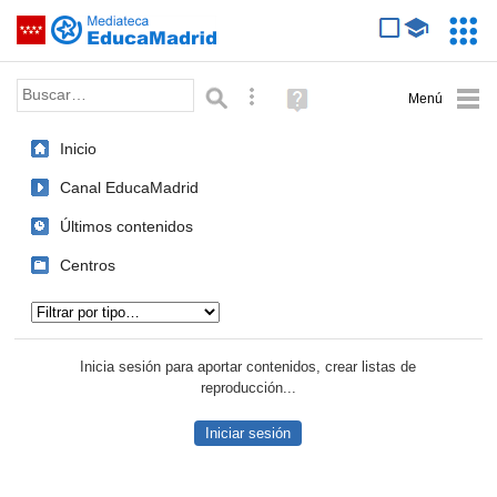
Mediateca de EducaMadrid
Saltar navegación
Servic
Educa
Palabra o frase:
Búsqueda avanzada
Ayuda
(en
ventana
Inicio
nueva)
Canal EducaMadrid
Últimos contenidos
Centros
Tipo de contenido:
Inicia sesión para aportar contenidos, crear listas de
reproducción...
Iniciar sesión