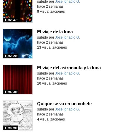
Contenido educativo.
subido por
José Ignacio G.
-
hace 2 semanas
9
visualizaciones
02′ 47″
El viaje de la luna
Contenido educativo.
subido por
José Ignacio G.
-
hace 2 semanas
13
visualizaciones
02′ 20″
El viaje del astronauta y la luna
Contenido educativo.
subido por
José Ignacio G.
-
hace 2 semanas
10
visualizaciones
06′ 38″
Quique se va en un cohete
Contenido educativo.
subido por
José Ignacio G.
-
hace 2 semanas
4
visualizaciones
04′ 08″