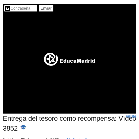
Contenido protegido…
Ajuste
d
Entrega del tesoro como recompensa: Vídeo
p
3852
-
Contenido