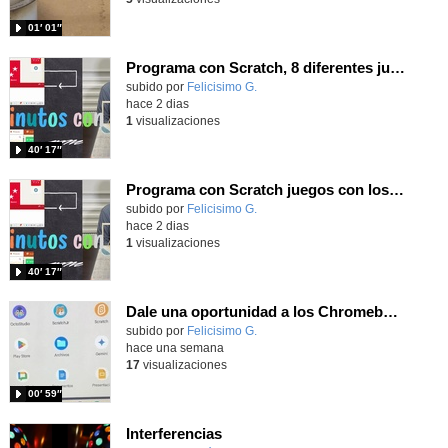
01′ 01″
Programa con Scratch, 8 diferentes juegos para vivir la emoción de los partidos de España en el mundial 2026
Contenido educativo.
subido por
Felicisimo G.
-
hace 2 dias
1
visualizaciones
40′ 17″
Programa con Scratch juegos con los partidos del mundial 2026 ganados por España
Contenido educativo.
subido por
Felicisimo G.
-
hace 2 dias
1
visualizaciones
40′ 17″
Dale una oportunidad a los Chromebooks y utiliza un proyector para realizar talleres si no tienes pantallas táctiles
Contenido educativo.
subido por
Felicisimo G.
-
hace una semana
17
visualizaciones
00′ 59″
Interferencias