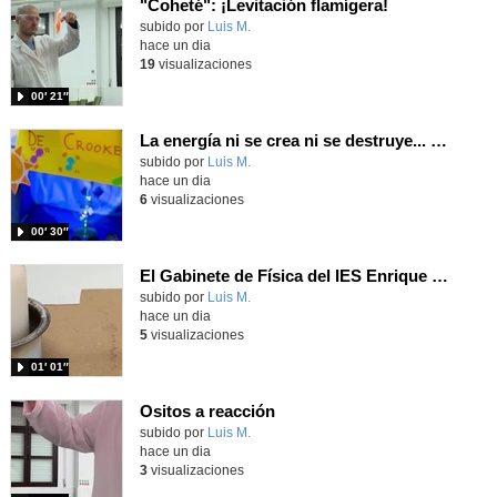
"Coheté": ¡Levitación flamígera!
Contenido educativo.
subido por
Luis M.
-
hace un dia
19
visualizaciones
00′ 21″
La energía ni se crea ni se destruye... ¡se experimenta! El Tierno en la Feria Madrid es Ciencia 2026
Contenido educativo.
subido por
Luis M.
-
hace un dia
6
visualizaciones
00′ 30″
El Gabinete de Física del IES Enrique Tierno Galván de Parla (Curso 25-26)
Contenido educativo.
subido por
Luis M.
-
hace un dia
5
visualizaciones
01′ 01″
Ositos a reacción
Contenido educativo.
subido por
Luis M.
-
hace un dia
3
visualizaciones