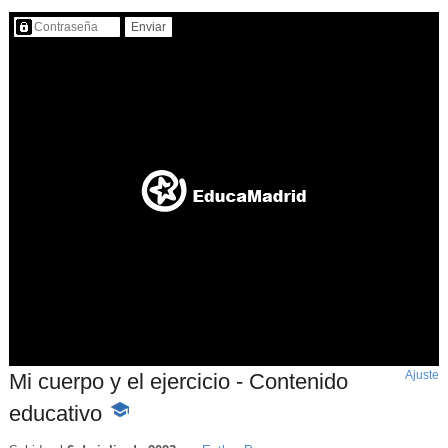
Contenido protegido…
Ajuste
d
Mi cuerpo y el ejercicio - Contenido
p
educativo
-
Contenido