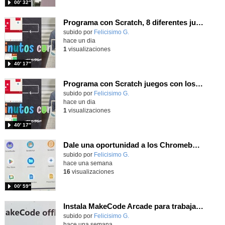
00′ 32″
Programa con Scratch, 8 diferentes juegos para vivir la emoción de los partidos de España en el mundial 2026
Contenido educativo.
subido por
Felicisimo G.
-
hace un dia
1
visualizaciones
40′ 17″
Programa con Scratch juegos con los partidos del mundial 2026 ganados por España
Contenido educativo.
subido por
Felicisimo G.
-
hace un dia
1
visualizaciones
40′ 17″
Dale una oportunidad a los Chromebooks y utiliza un proyector para realizar talleres si no tienes pantallas táctiles
Contenido educativo.
subido por
Felicisimo G.
-
hace una semana
16
visualizaciones
00′ 59″
Instala MakeCode Arcade para trabajar offline en tu tablet, ordenador, Chromebook
Contenido educativo.
subido por
Felicisimo G.
-
hace una semana