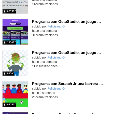
14
visualizaciones
00′ 59″
Programa con OctoStudio, un juego de disparos contra Zombies con un cargador basado en el House of the dead
Contenido educativo.
subido por
Felicisimo G.
-
hace una semana
31
visualizaciones
13′ 07″
Programa con OctoStudio, un juego homenajeando al House of the dead con Zombies
Contenido educativo.
subido por
Felicisimo G.
-
hace una semana
11
visualizaciones
01′ 0″
Programa con Scratch Jr una barrera que se desplaza para dar sensación de movimiento
Contenido educativo.
subido por
Felicisimo G.
-
hace 2 semanas
23
visualizaciones
06′ 50″