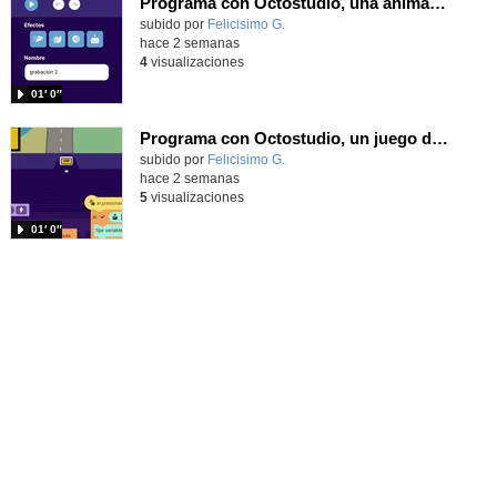
Programa con Octostudio, una animación utilizando la cámara para una foto y audio y texto para comunicar.
Contenido educativo.
subido por
Felicisimo G.
-
hace 2 semanas
4
visualizaciones
01′ 0″
Programa con Octostudio, un juego de Educación Víal cruzando un paso de cebra.
Contenido educativo.
subido por
Felicisimo G.
-
hace 2 semanas
5
visualizaciones
01′ 0″