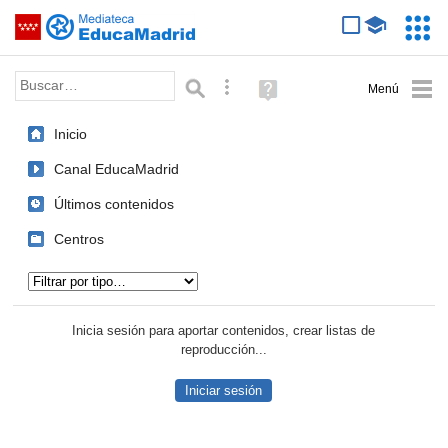
Mediateca de EducaMadrid
Saltar navegación
Servic
Educa
Palabra o frase:
Búsqueda avanzada
Ayuda
(en
ventana
Inicio
nueva)
Canal EducaMadrid
Últimos contenidos
Centros
Tipo de contenido:
Inicia sesión para aportar contenidos, crear listas de
reproducción...
Iniciar sesión