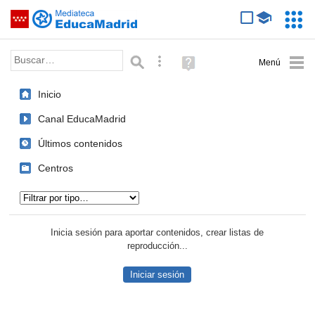
Mediateca de EducaMadrid
Saltar navegación
Servic
Educa
Palabra o frase:
Búsqueda avanzada
Ayuda
(en
ventana
Inicio
nueva)
Canal EducaMadrid
Últimos contenidos
Centros
Tipo de contenido:
Inicia sesión para aportar contenidos, crear listas de
reproducción...
Iniciar sesión