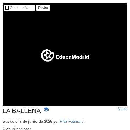
Contenido protegido…
Ajuste
d
LA BALLENA
-
p
Contenido
educativo
Subido el
7 de junio de 2026
por
Pilar Fátima L.
4
visualizaciones