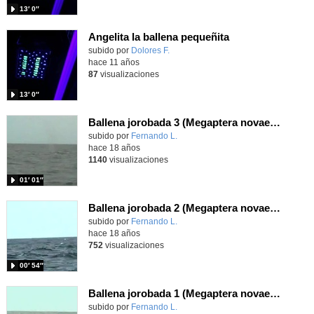
13′ 0″
Angelita la ballena pequeñita
subido por
Dolores F.
-
hace 11 años
87
visualizaciones
13′ 0″
Ballena jorobada 3 (Megaptera novaeangliae)
Contenido educativo.
subido por
Fernando L.
-
hace 18 años
1140
visualizaciones
01′ 01″
Ballena jorobada 2 (Megaptera novaeangliae)
Contenido educativo.
subido por
Fernando L.
-
hace 18 años
752
visualizaciones
00′ 54″
Ballena jorobada 1 (Megaptera novaeangliae)
Contenido educativo.
subido por
Fernando L.
-