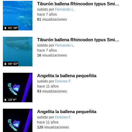
Tiburón ballena Rhincodon typus Smith, 1828
subido por
Fernando L.
-
hace 7 años
81
visualizaciones
01′ 18″
Tiburón ballena Rhincodon typus Smith, 1828
subido por
Fernando L.
-
hace 7 años
16
visualizaciones
00′ 33″
Angelita la ballena pequeñita
subido por
Dolores F.
-
hace 11 años
93
visualizaciones
13′ 0″
Angelita la ballena pequeñita
subido por
Dolores F.
-
hace 11 años
120
visualizaciones