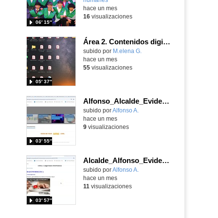
hace un mes
16
visualizaciones
06′ 15″
Área 2. Contenidos digitales
Contenido educativo.
subido por
M.elena G.
-
hace un mes
55
visualizaciones
05′ 37″
Alfonso_Alcalde_EvidenciaArea_3
Contenido educativo.
subido por
Alfonso A.
-
hace un mes
9
visualizaciones
03′ 55″
Alcalde_Alfonso_EvidenciaArea_2
Contenido educativo.
subido por
Alfonso A.
-
hace un mes
11
visualizaciones
03′ 57″