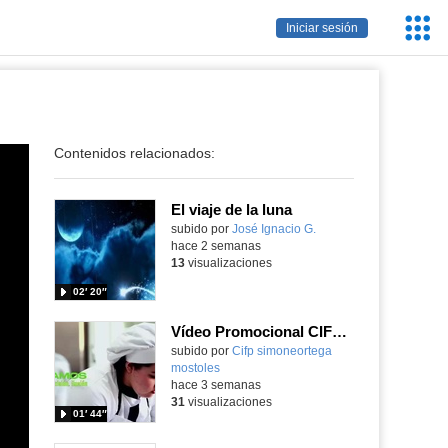
Servic
Iniciar sesión
Educa
Contenidos relacionados:
El viaje de la luna
Contenido educativo.
subido por
José Ignacio G.
-
hace 2 semanas
13
visualizaciones
02′ 20″
Vídeo Promocional CIFP Simone Ortega
Contenido educativo.
subido por
Cifp simoneortega
mostoles
-
hace 3 semanas
31
visualizaciones
01′ 44″