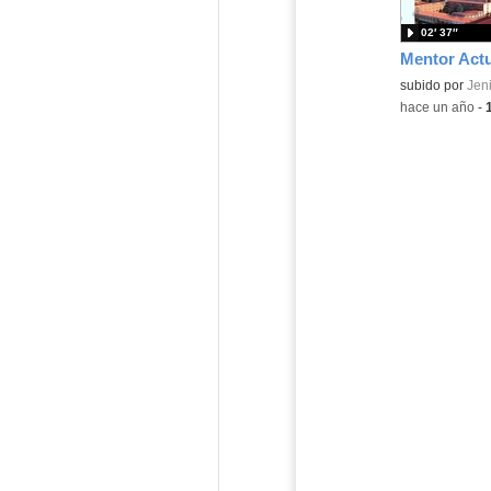
02′ 37″
Contenido educ
subido por
Jeni
-
hace un año
-