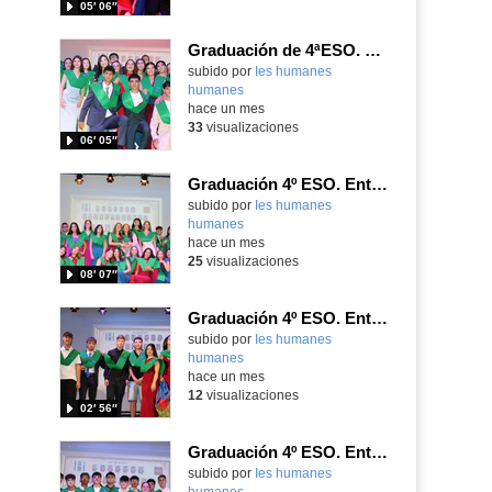
05′ 06″
Graduación de 4ªESO. Entrega de bandas 4ºC
subido por
Ies humanes
humanes
-
hace un mes
33
visualizaciones
06′ 05″
Graduación 4º ESO. Entrega de bandas 4ºA
subido por
Ies humanes
humanes
-
hace un mes
25
visualizaciones
08′ 07″
Graduación 4º ESO. Entrega de bandas 4º Div
subido por
Ies humanes
humanes
-
hace un mes
12
visualizaciones
02′ 56″
Graduación 4º ESO. Entrega de bandas 4ºB
subido por
Ies humanes
humanes
-