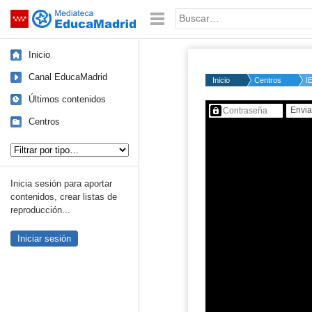
Mediateca de EducaMadrid
Saltar navegación
Palabra o frase:
Inicio
Canal EducaMadrid
Inicio
Centros
I
Últimos contenidos
Contenido protegido…
Centros
Tipo de contenido:
Inicia sesión para aportar
contenidos, crear listas de
reproducción...
Iniciar sesión