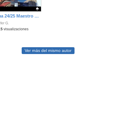
Mentor Actua 24/25 Maestro Rodrigo y San Gabriel
ativo.
fer G.
15
visualizaciones
Ver más del mismo autor