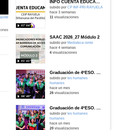
INFO CUENTA EDUCAMADRID
subido por
CP INF-PRI RAYUELA
-
hace 3 semanas
Ajuste
de
11
visualizaciones
pantalla
07′ 04″
iones
SAAC 2026_27 Módulo 2
subido por
Mediateca ismie
-
hace 4 semanas
4
visualizaciones
01′ 41″
Graduación de 4ªESO. Entrega de bandas 4ºE
subido por
Ies humanes
humanes
-
hace un mes
26
visualizaciones
06′ 40″
Graduación de 4ªESO. Entrega de bandas 4ºD
subido por
Ies humanes
humanes
-
hace un mes
20
visualizaciones