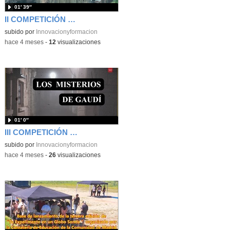
01′ 39″
II COMPETICIÓN DE HISTORIA - EL FINAL
subido por
Innovacionyformacion
-
hace 4 meses
-
12
visualizaciones
01′ 0″
III COMPETICIÓN DE HISTORIA- Los misterios de Gaudí
subido por
Innovacionyformacion
-
hace 4 meses
-
26
visualizaciones