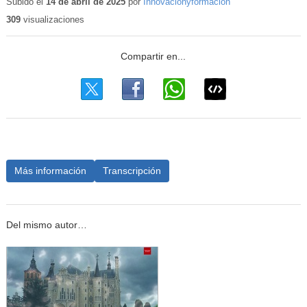
Subido el
14 de abril de 2025
por
Innovacionyformacion
309
visualizaciones
Más información
Transcripción
Del mismo autor…