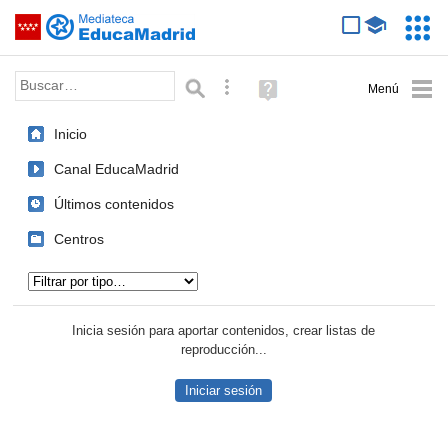
Mediateca de EducaMadrid
Saltar navegación
Servic
Educa
Palabra o frase:
Búsqueda avanzada
Ayuda
(en
ventana
Inicio
nueva)
Canal EducaMadrid
Últimos contenidos
Centros
Tipo de contenido:
Inicia sesión para aportar contenidos, crear listas de
reproducción...
Iniciar sesión