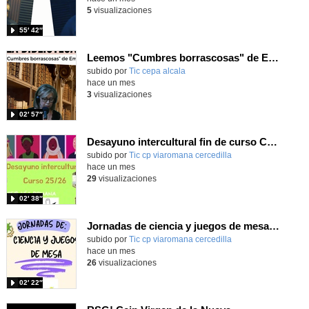
5
visualizaciones
55′ 42″
Leemos "Cumbres borrascosas" de Emily Brontë
subido por
Tic cepa alcala
-
hace un mes
3
visualizaciones
02′ 57″
Desayuno intercultural fin de curso CEIP Vía Romana 25/26
subido por
Tic cp viaromana cercedilla
-
hace un mes
29
visualizaciones
02′ 38″
Jornadas de ciencia y juegos de mesa CEIP Vía Romana 25/26
subido por
Tic cp viaromana cercedilla
-
hace un mes
26
visualizaciones
02′ 22″