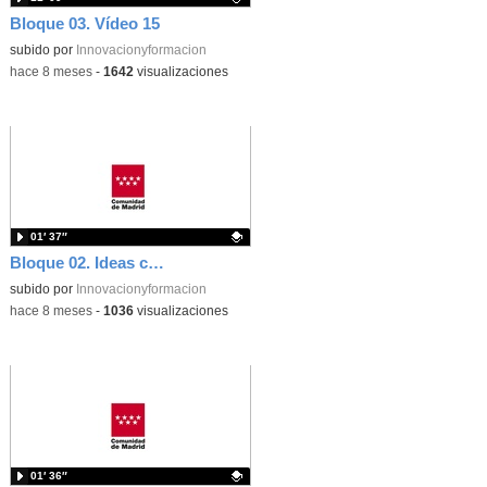
Bloque 03. Vídeo 15
Contenido educativo.
subido por
Innovacionyformacion
-
hace 8 meses
-
1642
visualizaciones
01′ 37″
Bloque 02. Ideas clave 06
Contenido educativo.
subido por
Innovacionyformacion
-
hace 8 meses
-
1036
visualizaciones
01′ 36″