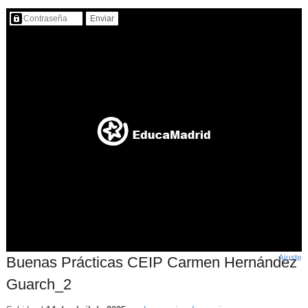
Contenido protegido…
Ajuste
d
Buenas Prácticas CEIP Carmen Hernández
p
Guarch_2