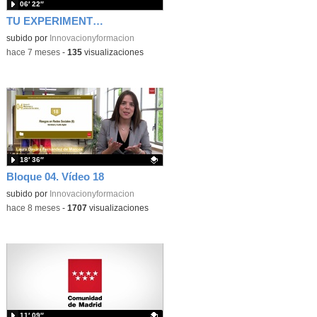
06′ 22″
TU EXPERIMENTO EN UNGLOBO SONDA-2025
subido por
Innovacionyformacion
-
hace 7 meses
-
135
visualizaciones
18′ 36″
Bloque 04. Vídeo 18
Contenido educativo.
subido por
Innovacionyformacion
-
hace 8 meses
-
1707
visualizaciones
11′ 09″