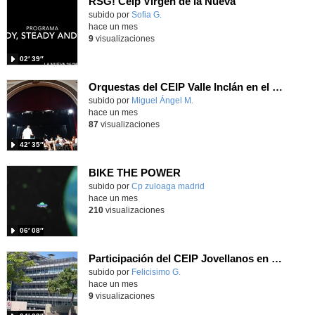
RSG! Ceip Virgen de la Nueva
Contenido educativo.
subido por
Sofia G.
-
hace un mes
9
visualizaciones
02′ 39″
Orquestas del CEIP Valle Inclán en el IES Ramiro de Maeztu
Contenido educativo.
subido por
Miguel Ángel M.
-
hace un mes
87
visualizaciones
42′ 35″
BIKE THE POWER
Contenido educativo.
subido por
Cp zuloaga madrid
-
hace un mes
210
visualizaciones
06′ 08″
Participación del CEIP Jovellanos en el festival RetoTech en junio de 2026
Contenido educativo.
subido por
Felicisimo G.
-
hace un mes
9
visualizaciones