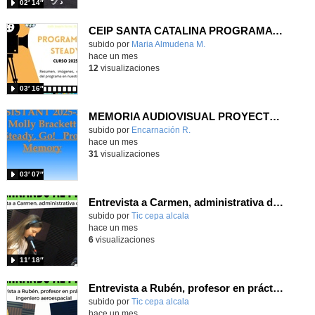
02′ 14″
CEIP SANTA CATALINA PROGRAMA READY, STEADY, GO! 2025-26
Contenido educativo.
subido por
Maria Almudena M.
-
hace un mes
12
visualizaciones
03′ 16″
MEMORIA AUDIOVISUAL PROYECTO READY, STEADY, GO CEIP LA LATINA
Contenido educativo.
subido por
Encarnación R.
-
hace un mes
31
visualizaciones
03′ 07″
Entrevista a Carmen, administrativa del centro
subido por
Tic cepa alcala
-
hace un mes
6
visualizaciones
11′ 18″
Entrevista a Rubén, profesor en prácticas e ingeniero aeroespacial
subido por
Tic cepa alcala
-
hace un mes