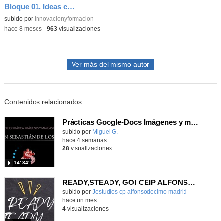
Bloque 01. Ideas clave 05
Contenido educativo.
subido por
Innovacionyformacion
-
hace 8 meses
-
963
visualizaciones
Ver más del mismo autor
Contenidos relacionados:
Prácticas Google-Docs Imágenes y marcas de agua
Contenido educativo.
subido por
Miguel G.
-
hace 4 semanas
28
visualizaciones
14′ 34″
READY,STEADY, GO! CEIP ALFONSO X EL SABIO
Contenido educativo.
subido por
Jestudios cp alfonsodecimo madrid
-
hace un mes
4
visualizaciones