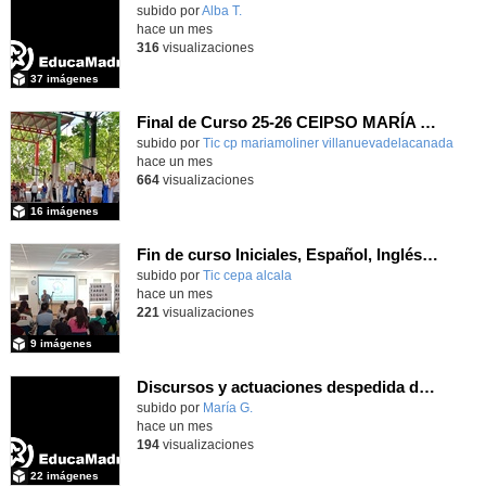
subido por
Alba T.
-
hace un mes
316
visualizaciones
37 imágenes
Final de Curso 25-26 CEIPSO MARÍA MOLINER
subido por
Tic cp mariamoliner villanuevadelacanada
-
hace un mes
664
visualizaciones
16 imágenes
Fin de curso Iniciales, Español, Inglés, Informática y Patrimonio
subido por
Tic cepa alcala
-
hace un mes
221
visualizaciones
9 imágenes
Discursos y actuaciones despedida de 4º
Contenido educativo.
subido por
María G.
-
hace un mes
194
visualizaciones
22 imágenes