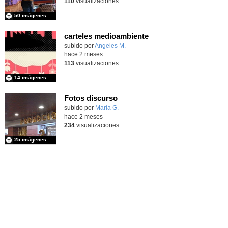
110
visualizaciones
50 imágenes
carteles medioambiente
Contenido educativo.
subido por
Angeles M.
-
hace 2 meses
113
visualizaciones
14 imágenes
Fotos discurso
Contenido educativo.
subido por
María G.
-
hace 2 meses
234
visualizaciones
25 imágenes