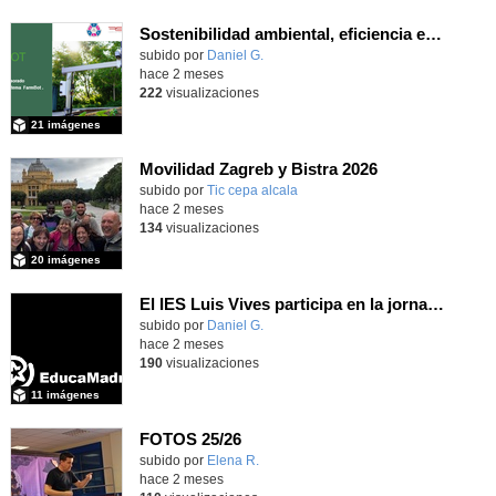
Sostenibilidad ambiental, eficiencia energética y sistemas de producción inteligente para la industria 4.0
subido por
Daniel G.
-
hace 2 meses
222
visualizaciones
21 imágenes
Movilidad Zagreb y Bistra 2026
subido por
Tic cepa alcala
-
hace 2 meses
134
visualizaciones
20 imágenes
El IES Luis Vives participa en la jornada de trabajo sobre mecanizado CNC e Industria 4.0
subido por
Daniel G.
-
hace 2 meses
190
visualizaciones
11 imágenes
FOTOS 25/26
Contenido educativo.
subido por
Elena R.
-
hace 2 meses