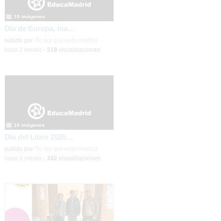
19 imágenes
Día de Europa, mayo 2026
subido por
Tic ies quevedo madrid
-
hace 2 meses
-
318
visualizaciones
10 imágenes
Día del Libro 2025-2026
subido por
Tic ies quevedo madrid
-
hace 3 meses
-
342
visualizaciones