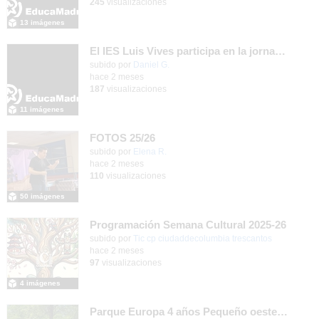
245
visualizaciones
13 imágenes
El IES Luis Vives participa en la jornada de trabajo sobre mecanizado CNC e Industria 4.0
subido por
Daniel G.
-
hace 2 meses
187
visualizaciones
11 imágenes
FOTOS 25/26
Contenido educativo.
subido por
Elena R.
-
hace 2 meses
110
visualizaciones
50 imágenes
Programación Semana Cultural 2025-26
subido por
Tic cp ciudaddecolumbia trescantos
-
hace 2 meses
97
visualizaciones
4 imágenes
Parque Europa 4 años Pequeño oeste 2025-26