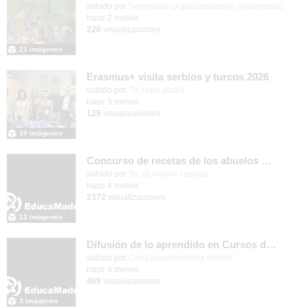
Contenido educativo.
subido por
Secretaria cp garcianoblejas villaviciosa2
-
hace 2 meses
220
visualizaciones
21 imágenes
Erasmus+ visita serbios y turcos 2026
subido por
Tic cepa alcala
-
hace 3 meses
125
visualizaciones
10 imágenes
Concurso de recetas de los abuelos CEIP El Olivo 2025/26
subido por
Tic cp elolivo coslada
-
hace 4 meses
2372
visualizaciones
12 imágenes
Difusión de lo aprendido en Cursos de Formación Erasmus+ 2025
subido por
Cepa joaquinsorolla madrid
-
hace 4 meses
469
visualizaciones
3 imágenes