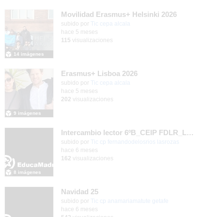
Movilidad Erasmus+ Helsinki 2026
subido por
Tic cepa alcala
-
hace 5 meses
115
visualizaciones
14 imágenes
Erasmus+ Lisboa 2026
subido por
Tic cepa alcala
-
hace 5 meses
202
visualizaciones
9 imágenes
Intercambio lector 6ºB_CEIP FDLR_Las Rozas
Contenido educativo.
subido por
Tic cp fernandodelosrios lasrozas
-
hace 6 meses
162
visualizaciones
8 imágenes
Navidad 25
Contenido educativo.
subido por
Tic cp anamariamatute getafe
-
hace 6 meses