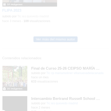
10 imágenes
FLIPA 2023
subido por
Tic ies quevedo madrid
-
hace 3 meses
-
109
visualizaciones
Ver más del mismo autor
Contenidos relacionados:
Final de Curso 25-26 CEIPSO MARÍA MOLINER
subido por
Tic cp mariamoliner villanuevadelacanada
-
hace un mes
633
visualizaciones
16 imágenes
Intercambio Bertrand Russell School en Krommenie, junio 2026
subido por
Tic ies quevedo madrid
-
hace 2 meses