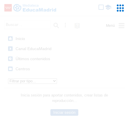
Mediateca de EducaMadrid
Saltar navegación
Servic
Educa
Palabra o frase:
Búsqueda avanzada
Ayuda
(en
ventana
Inicio
nueva)
Canal EducaMadrid
Últimos contenidos
Centros
Tipo de contenido:
Inicia sesión para aportar contenidos, crear listas de
reproducción...
Iniciar sesión