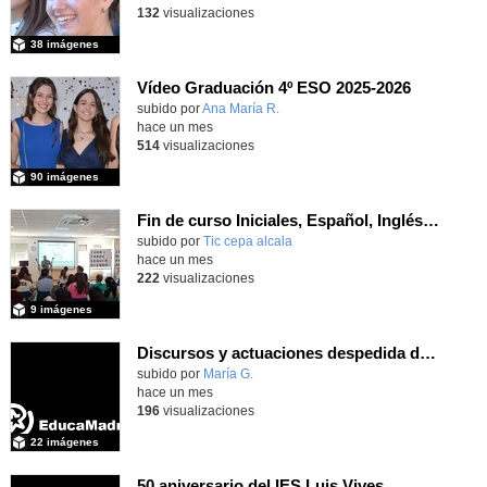
132
visualizaciones
38 imágenes
Vídeo Graduación 4º ESO 2025-2026
subido por
Ana María R.
-
hace un mes
514
visualizaciones
90 imágenes
Fin de curso Iniciales, Español, Inglés, Informática y Patrimonio
subido por
Tic cepa alcala
-
hace un mes
222
visualizaciones
9 imágenes
Discursos y actuaciones despedida de 4º
Contenido educativo.
subido por
María G.
-
hace un mes
196
visualizaciones
22 imágenes
50 aniversario del IES Luis Vives