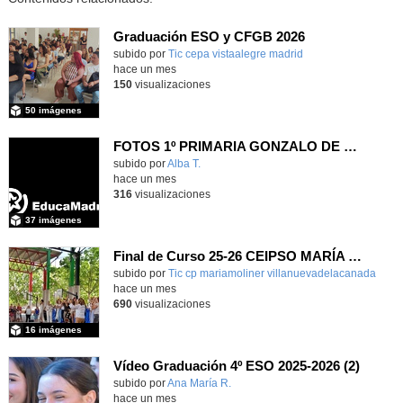
Graduación ESO y CFGB 2026
subido por
Tic cepa vistaalegre madrid
-
hace un mes
150
visualizaciones
50 imágenes
FOTOS 1º PRIMARIA GONZALO DE BERCEO
subido por
Alba T.
-
hace un mes
316
visualizaciones
37 imágenes
Final de Curso 25-26 CEIPSO MARÍA MOLINER
subido por
Tic cp mariamoliner villanuevadelacanada
-
hace un mes
690
visualizaciones
16 imágenes
Vídeo Graduación 4º ESO 2025-2026 (2)
subido por
Ana María R.
-
hace un mes