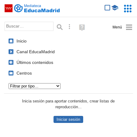
Mediateca de EducaMadrid
Saltar navegación
Servic
Educa
Palabra o frase:
Búsqueda avanzada
Ayuda
(en
ventana
Inicio
nueva)
Canal EducaMadrid
Últimos contenidos
Centros
Tipo de contenido:
Inicia sesión para aportar contenidos, crear listas de
reproducción...
Iniciar sesión