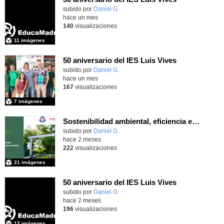
subido por
Daniel G.
-
hace un mes
140
visualizaciones
11 imágenes
50 aniversario del IES Luis Vives
subido por
Daniel G.
-
hace un mes
167
visualizaciones
7 imágenes
Sostenibilidad ambiental, eficiencia energética y sistemas de producción inteligente para la industria 4.0
subido por
Daniel G.
-
hace 2 meses
222
visualizaciones
21 imágenes
50 aniversario del IES Luis Vives
subido por
Daniel G.
-
hace 2 meses
196
visualizaciones
12 imágenes