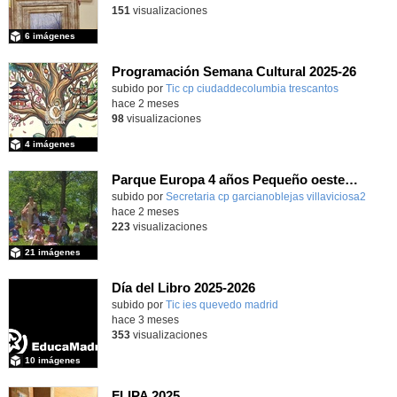
151
visualizaciones
6 imágenes
Programación Semana Cultural 2025-26
subido por
Tic cp ciudaddecolumbia trescantos
-
hace 2 meses
98
visualizaciones
4 imágenes
Parque Europa 4 años Pequeño oeste 2025-26
Contenido educativo.
subido por
Secretaria cp garcianoblejas villaviciosa2
-
hace 2 meses
223
visualizaciones
21 imágenes
Día del Libro 2025-2026
subido por
Tic ies quevedo madrid
-
hace 3 meses
353
visualizaciones
10 imágenes
FLIPA 2025