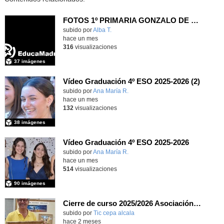
FOTOS 1º PRIMARIA GONZALO DE BERCEO
subido por
Alba T.
-
hace un mes
316
visualizaciones
37 imágenes
Vídeo Graduación 4º ESO 2025-2026 (2)
subido por
Ana María R.
-
hace un mes
132
visualizaciones
38 imágenes
Vídeo Graduación 4º ESO 2025-2026
subido por
Ana María R.
-
hace un mes
514
visualizaciones
90 imágenes
Cierre de curso 2025/2026 Asociación cultural Don Juan I
subido por
Tic cepa alcala
-
hace 2 meses