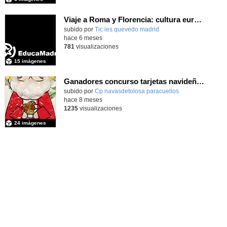
Viaje a Roma y Florencia: cultura europea para 2º de Bachillerato en diciembre 2025
subido por
Tic ies quevedo madrid
-
hace 6 meses
781
visualizaciones
15 imágenes
Ganadores concurso tarjetas navideñas 2025
-
Contenido educativo.
subido por
Cp navasdetolosa paracuellos
-
hace 8 meses
1235
visualizaciones
24 imágenes