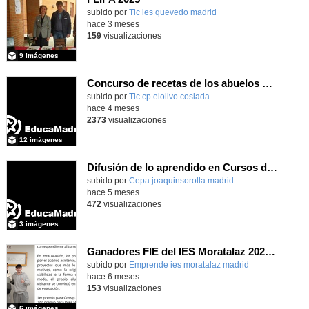
subido por
Tic ies quevedo madrid
-
hace 3 meses
159
visualizaciones
9 imágenes
Concurso de recetas de los abuelos CEIP El Olivo 2025/26
subido por
Tic cp elolivo coslada
-
hace 4 meses
2373
visualizaciones
12 imágenes
Difusión de lo aprendido en Cursos de Formación Erasmus+ 2025
subido por
Cepa joaquinsorolla madrid
-
hace 5 meses
472
visualizaciones
3 imágenes
Ganadores FIE del IES Moratalaz 2025/26
Contenido educativo.
subido por
Emprende ies moratalaz madrid
-
hace 6 meses
153
visualizaciones
6 imágenes