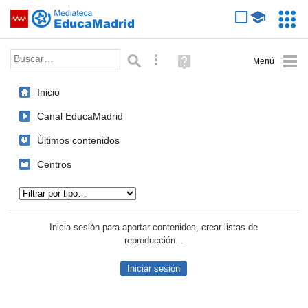
Mediateca de EducaMadrid
Saltar navegación
Servic
Educa
Palabra o frase:
Búsqueda avanzada
Ayuda
(en
ventana
Inicio
nueva)
Canal EducaMadrid
Últimos contenidos
Centros
Tipo de contenido:
Inicia sesión para aportar contenidos, crear listas de
reproducción...
Iniciar sesión