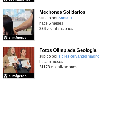
Mechones Solidarios
subido por
Sonia R.
-
hace 5 meses
234
visualizaciones
7 imágenes
Fotos Olimpiada Geología
Contenido educativo.
subido por
Tic ies cervantes madrid
-
hace 5 meses
31173
visualizaciones
5 imágenes