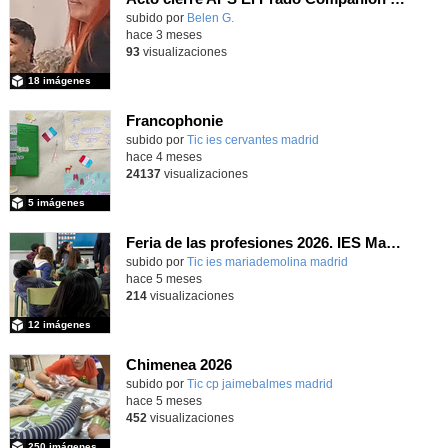
subido por
Belen G.
-
hace 3 meses
93
visualizaciones
18 imágenes
Francophonie
subido por
Tic ies cervantes madrid
-
hace 4 meses
24137
visualizaciones
5 imágenes
Feria de las profesiones 2026. IES María de Molina
subido por
Tic ies mariademolina madrid
-
hace 5 meses
214
visualizaciones
12 imágenes
Chimenea 2026
subido por
Tic cp jaimebalmes madrid
-
hace 5 meses
452
visualizaciones
250 imágenes