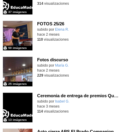
314
visualizaciones
37 imágenes
FOTOS 25/26
Contenido educativo.
subido por
Elena R.
-
hace 2 meses
110
visualizaciones
50 imágenes
Fotos discurso
Contenido educativo.
subido por
María G.
-
hace 2 meses
229
visualizaciones
25 imágenes
Ceremonia de entrega de premios Quizstory 2026
subido por
Isabel G.
-
hace 3 meses
114
visualizaciones
13 imágenes
Acto cierre APS El Prado Companion - Galería de imágenes