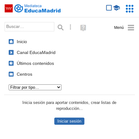
Mediateca de EducaMadrid
Saltar navegación
Servic
Educa
Palabra o frase:
Búsqueda avanzada
Ayuda
(en
ventana
Inicio
nueva)
Canal EducaMadrid
Últimos contenidos
Centros
Tipo de contenido:
Inicia sesión para aportar contenidos, crear listas de
reproducción...
Iniciar sesión