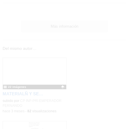
Más información
Del mismo autor…
22 imágenes
MATERIALÑ Y SESIONES 3º CICLO
Contenido educativo.
subido por
CP INF-PRI EMPERADOR
FERNANDO
-
hace 3 meses
-
82
visualizaciones