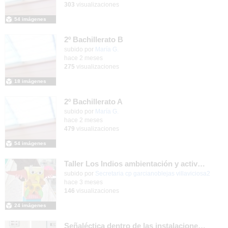
303
visualizaciones
54 imágenes
2º Bachillerato B
Contenido educativo.
subido por
María G.
-
hace 2 meses
275
visualizaciones
18 imágenes
2º Bachillerato A
Contenido educativo.
subido por
María G.
-
hace 2 meses
479
visualizaciones
54 imágenes
Taller Los Indios ambientación y actividades 13 mayo 4 años
subido por
Secretaria cp garcianoblejas villaviciosa2
-
hace 3 meses
146
visualizaciones
24 imágenes
Señaléctica dentro de las instalaciones del centro ordinario