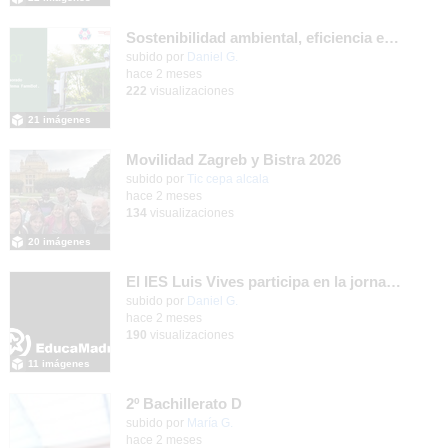
Sostenibilidad ambiental, eficiencia energética y sistemas de producción inteligente para la industria 4.0
subido por
Daniel G.
-
hace 2 meses
222
visualizaciones
21 imágenes
Movilidad Zagreb y Bistra 2026
subido por
Tic cepa alcala
-
hace 2 meses
134
visualizaciones
20 imágenes
El IES Luis Vives participa en la jornada de trabajo sobre mecanizado CNC e Industria 4.0
subido por
Daniel G.
-
hace 2 meses
190
visualizaciones
11 imágenes
2º Bachillerato D
Contenido educativo.
subido por
María G.
-
hace 2 meses