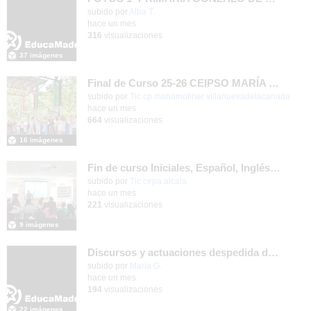
subido por
Alba T.
-
hace un mes
316
visualizaciones
37 imágenes
Final de Curso 25-26 CEIPSO MARÍA MOLINER
subido por
Tic cp mariamoliner villanuevadelacanada
-
hace un mes
664
visualizaciones
16 imágenes
Fin de curso Iniciales, Español, Inglés, Informática y Patrimonio
subido por
Tic cepa alcala
-
hace un mes
221
visualizaciones
9 imágenes
Discursos y actuaciones despedida de 4º
Contenido educativo.
subido por
María G.
-
hace un mes
194
visualizaciones
22 imágenes