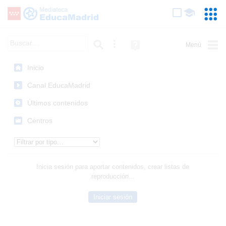
Mediateca de EducaMadrid
Saltar navegación
Servic
Educa
Palabra o frase:
Búsqueda avanzada
Ayuda
(en
ventana
Inicio
nueva)
Canal EducaMadrid
Últimos contenidos
Centros
Tipo de contenido:
Inicia sesión para aportar contenidos, crear listas de
reproducción...
Iniciar sesión