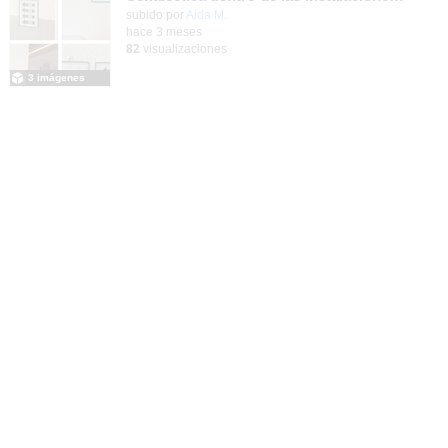
Contenido educativo.
subido por
Aida M.
-
hace 3 meses
82
visualizaciones
3 imágenes