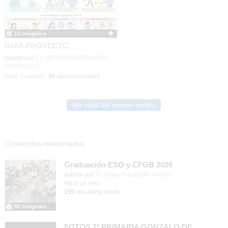
12 imágenes
GUIA PROYECTO CONVIVE (TUTORIAS AFECTIVAS INDIVIDUALES Y GRUPALES)
Contenido educativo.
subido por
CP INF-PRI EMPERADOR
FERNANDO
-
hace 3 meses
-
95
visualizaciones
Ver más del mismo centro
Contenidos relacionados:
Graduación ESO y CFGB 2026
subido por
Tic cepa vistaalegre madrid
-
hace un mes
150
visualizaciones
50 imágenes
FOTOS 1º PRIMARIA GONZALO DE BERCEO