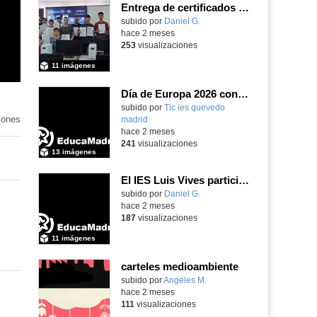
Entrega de certificados SIEMENS SINUMERIK
subido por
Daniel G.
-
hace 2 meses
253
visualizaciones
11 imágenes
Día de Europa 2026 con nuestra MEPAS asociada IES Rey Pastor
subido por
Tic ies quevedo
iones
madrid
-
hace 2 meses
241
visualizaciones
13 imágenes
El IES Luis Vives participa en la jornada de trabajo sobre mecanizado CNC e Industria 4.0
subido por
Daniel G.
-
hace 2 meses
187
visualizaciones
11 imágenes
carteles medioambiente
Contenido educativo.
subido por
Angeles M.
-
hace 2 meses
111
visualizaciones