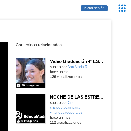
Servic
Iniciar sesión
Educa
Contenidos relacionados:
Vídeo Graduación 4º ESO 2025-2026 (2)
subido por
Ana María R.
-
hace un mes
128
visualizaciones
38 imágenes
NOCHE DE LAS ESTRELLAS DE INFANTIL 5 AÑOS
subido por
Cp
cristodelacampana
villanuevadeperales
-
hace un mes
9 imágenes
112
visualizaciones