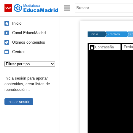
Mediateca de EducaMadrid
Saltar navegación
Palabra o frase:
Inicio
Canal EducaMadrid
Inicio
Centros
C
Últimos contenidos
Contenido protegido…
Centros
Tipo de contenido:
Inicia sesión para aportar
contenidos, crear listas de
reproducción...
Iniciar sesión