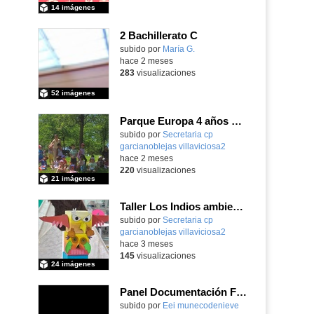
14 imágenes
2 Bachillerato C
Contenido educativo.
subido por
María G.
-
hace 2 meses
283
visualizaciones
52 imágenes
Parque Europa 4 años Pequeño oeste 2025-26
Contenido educativo.
subido por
Secretaria cp
garcianoblejas villaviciosa2
-
hace 2 meses
220
visualizaciones
21 imágenes
Taller Los Indios ambientación y actividades 13 mayo 4 años
subido por
Secretaria cp
garcianoblejas villaviciosa2
-
hace 3 meses
145
visualizaciones
24 imágenes
Panel Documentación Familias
Contenido educativo.
subido por
Eei munecodenieve