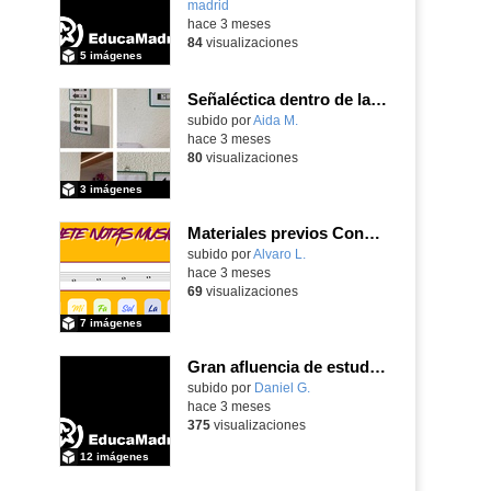
madrid
-
hace 3 meses
84
visualizaciones
5 imágenes
Señaléctica dentro de las instalaciones del centro ordinario
Contenido educativo.
subido por
Aida M.
-
hace 3 meses
80
visualizaciones
3 imágenes
Materiales previos Concierto didáctico
Contenido educativo.
subido por
Alvaro L.
-
hace 3 meses
69
visualizaciones
7 imágenes
Gran afluencia de estudiantes y familias en la jornada de puertas abiertas que nuestro centro desarrolló el pasado 23 de abril de 2026
subido por
Daniel G.
-
hace 3 meses
375
visualizaciones
12 imágenes