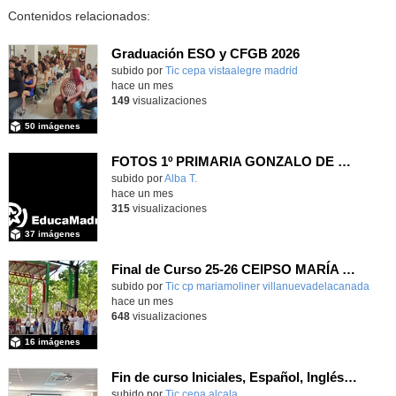
Contenidos relacionados:
Graduación ESO y CFGB 2026
subido por
Tic cepa vistaalegre madrid
-
hace un mes
149
visualizaciones
50 imágenes
FOTOS 1º PRIMARIA GONZALO DE BERCEO
subido por
Alba T.
-
hace un mes
315
visualizaciones
37 imágenes
Final de Curso 25-26 CEIPSO MARÍA MOLINER
subido por
Tic cp mariamoliner villanuevadelacanada
-
hace un mes
648
visualizaciones
16 imágenes
Fin de curso Iniciales, Español, Inglés, Informática y Patrimonio
subido por
Tic cepa alcala
-