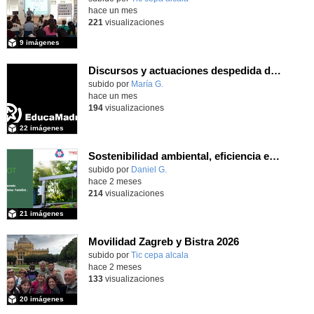
hace un mes
221
visualizaciones
9 imágenes
Discursos y actuaciones despedida de 4º
Contenido educativo.
subido por
María G.
-
hace un mes
194
visualizaciones
22 imágenes
Sostenibilidad ambiental, eficiencia energética y sistemas de producción inteligente para la industria 4.0
subido por
Daniel G.
-
hace 2 meses
214
visualizaciones
21 imágenes
Movilidad Zagreb y Bistra 2026
subido por
Tic cepa alcala
-
hace 2 meses
133
visualizaciones
20 imágenes