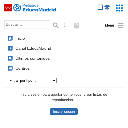
Mediateca de EducaMadrid
Saltar navegación
Servic
Educa
Palabra o frase:
Búsqueda avanzada
Ayuda
(en
ventana
Inicio
nueva)
Canal EducaMadrid
Últimos contenidos
Centros
Tipo de contenido:
Inicia sesión para aportar contenidos, crear listas de
reproducción...
Iniciar sesión