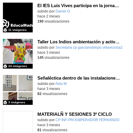
El IES Luis Vives participa en la jornada de trabajo sobre mecanizado CNC e Industria 4.0
subido por
Daniel G.
-
hace 2 meses
190
visualizaciones
11 imágenes
Taller Los Indios ambientación y actividades 13 mayo 4 años
subido por
Secretaria cp garcianoblejas villaviciosa2
-
hace 3 meses
145
visualizaciones
24 imágenes
Señaléctica dentro de las instalaciones del centro ordinario
Contenido educativo.
subido por
Aida M.
-
hace 3 meses
82
visualizaciones
3 imágenes
MATERIALÑ Y SESIONES 3º CICLO
Contenido educativo.
subido por
CP INF-PRI EMPERADOR FERNANDO
-
hace 3 meses
81
visualizaciones