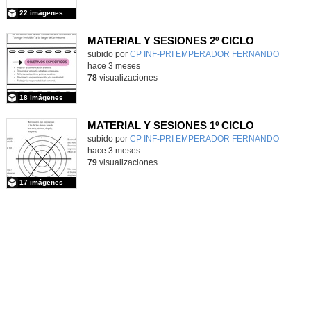
22 imágenes
MATERIAL Y SESIONES 2º CICLO
Contenido educativo.
subido por
CP INF-PRI EMPERADOR FERNANDO
-
hace 3 meses
78
visualizaciones
18 imágenes
MATERIAL Y SESIONES 1º CICLO
Contenido educativo.
subido por
CP INF-PRI EMPERADOR FERNANDO
-
hace 3 meses
79
visualizaciones
17 imágenes