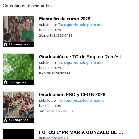
Contenidos relacionados:
Fiesta fin de curso 2026
subido por
Tic cepa vistaalegre madrid
-
hace un mes
162
visualizaciones
16 imágenes
Graduación de TO de Empleo Doméstico
subido por
Tic cepa vistaalegre madrid
-
hace un mes
82
visualizaciones
8 imágenes
Graduación ESO y CFGB 2026
subido por
Tic cepa vistaalegre madrid
-
hace un mes
149
visualizaciones
50 imágenes
FOTOS 1º PRIMARIA GONZALO DE BERCEO
subido por
Alba T.
-