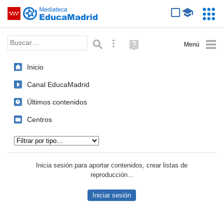
Mediateca de EducaMadrid
Saltar navegación
Servic
Educa
Palabra o frase:
Búsqueda avanzada
Ayuda
(en
ventana
Inicio
nueva)
Canal EducaMadrid
Últimos contenidos
Centros
Tipo de contenido:
Inicia sesión para aportar contenidos, crear listas de
reproducción...
Iniciar sesión