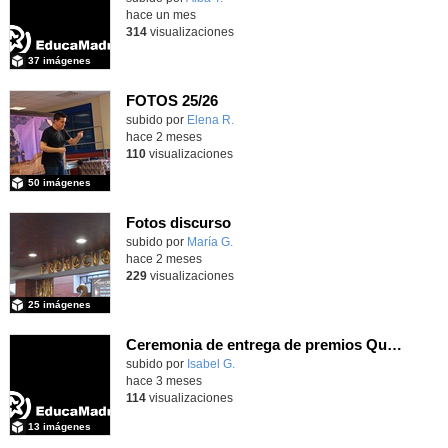
hace un mes
314
visualizaciones
37 imágenes
FOTOS 25/26
Contenido educativo.
subido por
Elena R.
-
hace 2 meses
110
visualizaciones
50 imágenes
Fotos discurso
Contenido educativo.
subido por
María G.
-
hace 2 meses
229
visualizaciones
25 imágenes
Ceremonia de entrega de premios Quizstory 2026
subido por
Isabel G.
-
hace 3 meses
114
visualizaciones
13 imágenes