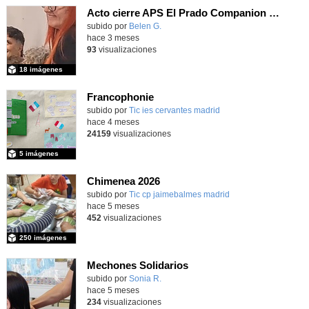
Acto cierre APS El Prado Companion - Galería de imágenes
subido por
Belen G.
-
hace 3 meses
93
visualizaciones
18 imágenes
Francophonie
subido por
Tic ies cervantes madrid
-
hace 4 meses
24159
visualizaciones
5 imágenes
Chimenea 2026
subido por
Tic cp jaimebalmes madrid
-
hace 5 meses
452
visualizaciones
250 imágenes
Mechones Solidarios
subido por
Sonia R.
-
hace 5 meses
234
visualizaciones