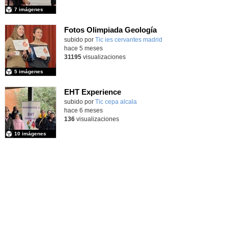
7 imágenes
Fotos Olimpiada Geología
Contenido educativo.
subido por
Tic ies cervantes madrid
-
hace 5 meses
31195
visualizaciones
5 imágenes
EHT Experience
subido por
Tic cepa alcala
-
hace 6 meses
136
visualizaciones
10 imágenes