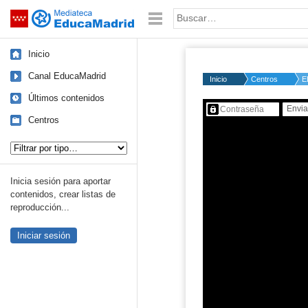
Mediateca de EducaMadrid
Saltar navegación
Palabra o frase:
Inicio
Canal EducaMadrid
Inicio
Centros
E
Últimos contenidos
Contenido protegido…
Centros
Tipo de contenido:
Inicia sesión para aportar
contenidos, crear listas de
reproducción...
Iniciar sesión