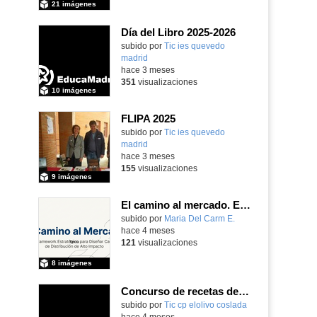
21 imágenes
Día del Libro 2025-2026
subido por
Tic ies quevedo
madrid
-
hace 3 meses
351
visualizaciones
10 imágenes
FLIPA 2025
subido por
Tic ies quevedo
madrid
-
hace 3 meses
155
visualizaciones
9 imágenes
El camino al mercado. Estrategia de distribución. Creado por Isabel Álvarez Balboa con IA
subido por
Maria Del Carm E.
-
hace 4 meses
121
visualizaciones
8 imágenes
Concurso de recetas de los abuelos CEIP El Olivo 2025/26
subido por
Tic cp elolivo coslada
-
hace 4 meses