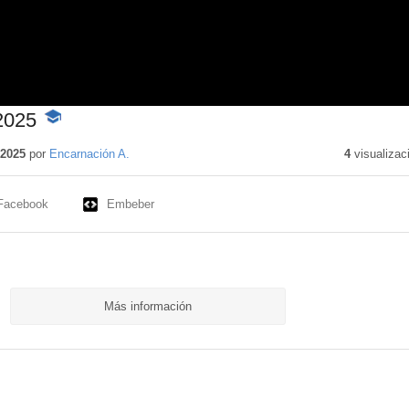
2025
-
Contenido
educativo
 2025
por
Encarnación A.
4
visualizac
Facebook
Embeber
Más información