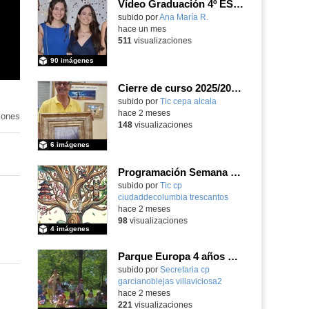
Vídeo Graduación 4º ESO 2025-2026
subido por
Ana María R.
-
hace un mes
511
visualizaciones
90 imágenes
Cierre de curso 2025/2026 Asociación cultural Don Juan I
subido por
Tic cepa alcala
-
hace 2 meses
iones
148
visualizaciones
6 imágenes
Programación Semana Cultural 2025-26
subido por
Tic cp
ciudaddecolumbia trescantos
-
hace 2 meses
98
visualizaciones
4 imágenes
Parque Europa 4 años Pequeño oeste 2025-26
Contenido educativo.
subido por
Secretaria cp
garcianoblejas villaviciosa2
-
hace 2 meses
221
visualizaciones