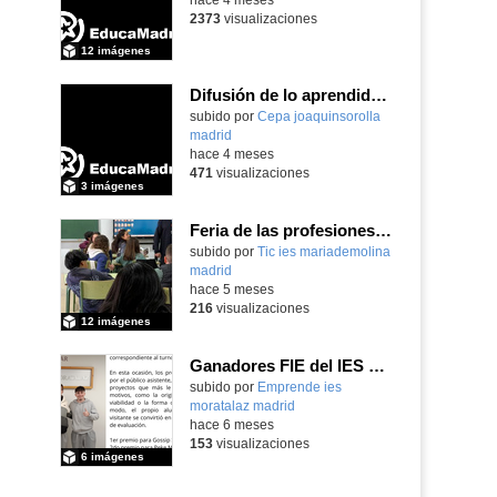
2373
visualizaciones
12 imágenes
Difusión de lo aprendido en Cursos de Formación Erasmus+ 2025
subido por
Cepa joaquinsorolla
madrid
-
hace 4 meses
471
visualizaciones
3 imágenes
Feria de las profesiones 2026. IES María de Molina
subido por
Tic ies mariademolina
madrid
-
hace 5 meses
216
visualizaciones
12 imágenes
Ganadores FIE del IES Moratalaz 2025/26
Contenido educativo.
subido por
Emprende ies
moratalaz madrid
-
hace 6 meses
153
visualizaciones
6 imágenes