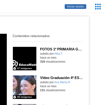
Servic
Iniciar sesión
Educa
Contenidos relacionados:
FOTOS 1º PRIMARIA GONZALO DE BERCEO
subido por
Alba T.
-
hace un mes
316
visualizaciones
37 imágenes
Vídeo Graduación 4º ESO 2025-2026 (2)
subido por
Ana María R.
-
hace un mes
131
visualizaciones
38 imágenes