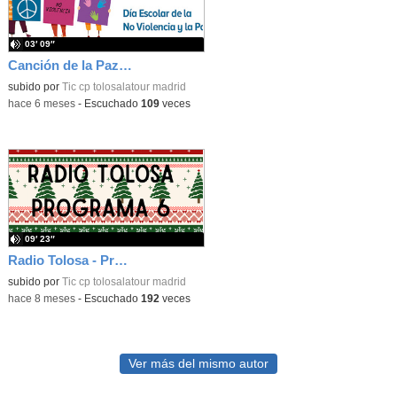
03′ 09″
Canción de la Paz 2026
subido por
Tic cp tolosalatour madrid
-
hace 6 meses
-
Escuchado
109
veces
09′ 23″
Radio Tolosa - Programa 6
subido por
Tic cp tolosalatour madrid
-
hace 8 meses
-
Escuchado
192
veces
Ver más del mismo autor