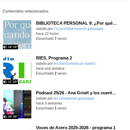
Contenidos relacionados:
BIBLIOTECA PERSONAL 9: ¿Por qué ser feliz cuando puedes ser normal?
Contenido educativo.
subido por
Cp jacintobenavente galapagar
-
hace 22 horas
Escuchado
7
veces
16′ 10″
RIES. Programa 2
Contenido educativo.
subido por
Ies barriosimancas madrid
-
hace una semana
Escuchado
2
veces
11′ 25″
Podcast 25/26 - Ana Griott y los cuentos de las voces olvidadas
subido por
Ies canadareal galapagar
-
hace 3 semanas
Escuchado
1
veces
30′ 30″
Voces de Acero 2025-2026 - programa 1