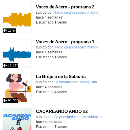
Voces de Acero - programa 2
Contenido educativo.
subido por
Radio cp amosacero madrid
-
hace 4 semanas
Escuchado
1
veces
10′ 0″
Voces de Acero - programa 1
Contenido educativo.
subido por
Radio cp amosacero madrid
-
hace 4 semanas
Escuchado
1
veces
10′ 17″
La Brújula de la Sabiuría
Contenido educativo.
subido por
Cp navalazarza sanagustin
-
hace 4 semanas
Escuchado
4
veces
04′ 35″
CACAREANDO ANDO #2
subido por
Cp principefelipe sansebastian
-
hace 4 semanas
Escuchado
7
veces