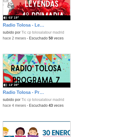
03′ 19″
Radio Tolosa - Leyendas con 4º de Primaria
subido por
Tic cp tolosalatour madrid
-
hace 2 meses
-
Escuchado
50
veces
13′ 39″
Radio Tolosa - Programa 7
subido por
Tic cp tolosalatour madrid
-
hace 4 meses
-
Escuchado
43
veces