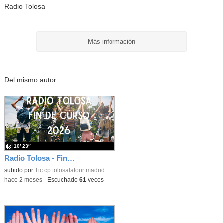
Radio Tolosa
Más información
Del mismo autor…
10′ 23″
Radio Tolosa - Fin de curso 2026
subido por
Tic cp tolosalatour madrid
-
hace 2 meses
-
Escuchado
61
veces