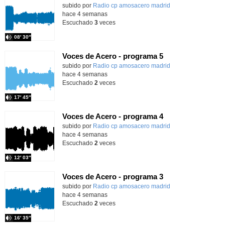
Contenido educativo.
subido por
Radio cp amosacero madrid
-
hace 4 semanas
Escuchado
3
veces
08′ 30″
Voces de Acero - programa 5
Contenido educativo.
subido por
Radio cp amosacero madrid
-
hace 4 semanas
Escuchado
2
veces
17′ 45″
Voces de Acero - programa 4
Contenido educativo.
subido por
Radio cp amosacero madrid
-
hace 4 semanas
Escuchado
2
veces
12′ 03″
Voces de Acero - programa 3
Contenido educativo.
subido por
Radio cp amosacero madrid
-
hace 4 semanas
Escuchado
2
veces
16′ 35″