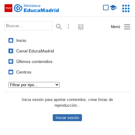
Mediateca de EducaMadrid
Saltar navegación
Servic
Educa
Palabra o frase:
Búsqueda avanzada
Ayuda
(en
ventana
Inicio
nueva)
Canal EducaMadrid
Últimos contenidos
Centros
Tipo de contenido:
Inicia sesión para aportar contenidos, crear listas de
reproducción...
Iniciar sesión