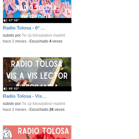
07′ 08″
Radio Tolosa - 6º de Primaria se marchan del cole
subido por
Tic cp tolosalatour madrid
-
hace 2 meses
-
Escuchado
4
veces
09′ 03″
Radio Tolosa - Vis a vis lector con 5º de Primaria
subido por
Tic cp tolosalatour madrid
-
hace 2 meses
-
Escuchado
26
veces