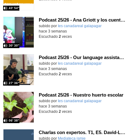
43′ 54″
Podcast 25/26 - Ana Griott y los cuentos de las voces olvidadas
subido por
Ies canadareal galapagar
-
hace 3 semanas
Escuchado
2
veces
30′ 30″
Podcast 25/26 - Our language assistant Ellie
subido por
Ies canadareal galapagar
-
hace 3 semanas
Escuchado
2
veces
27′ 36″
Podcast 25/26 - Nuestro huerto escolar
subido por
Ies canadareal galapagar
-
hace 3 semanas
Escuchado
2
veces
06′ 38″
Charlas con expertos. T1, E5. David-Li Ilundáin Reviriego
subido por
Mediateca ismie
-