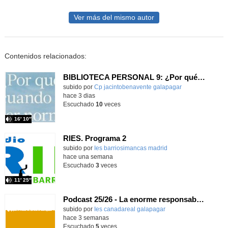
Ver más del mismo autor
Contenidos relacionados:
BIBLIOTECA PERSONAL 9: ¿Por qué ser feliz cuando puedes ser normal?
Contenido educativo.
subido por
Cp jacintobenavente galapagar
-
hace 3 dias
Escuchado
10
veces
16′ 10″
RIES. Programa 2
Contenido educativo.
subido por
Ies barriosimancas madrid
-
hace una semana
Escuchado
3
veces
11′ 25″
Podcast 25/26 - La enorme responsabilidad de ser juez
subido por
Ies canadareal galapagar
-
hace 3 semanas
Escuchado
5
veces