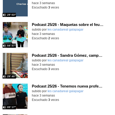
hace 3 semanas
Escuchado
3
veces
29′ 03″
Podcast 25/26 - Maquetas sobre el feudalismo
subido por
Ies canadareal galapagar
-
hace 3 semanas
Escuchado
2
veces
04′ 57″
Podcast 25/26 - Sandra Gómez, campeona de Enduro
subido por
Ies canadareal galapagar
-
hace 3 semanas
Escuchado
3
veces
29′ 40″
Podcast 25/26 - Tenemos nueva profesora de Griego ¿Conoces a María Eugenia?
subido por
Ies canadareal galapagar
-
hace 3 semanas
Escuchado
3
veces
05′ 17″