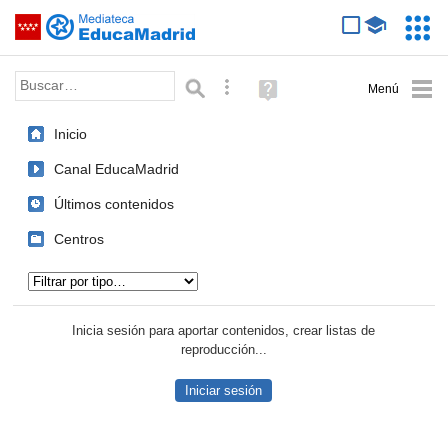
Mediateca de EducaMadrid
Saltar navegación
Servic
Educa
Palabra o frase:
Búsqueda avanzada
Ayuda
(en
ventana
Inicio
nueva)
Canal EducaMadrid
Últimos contenidos
Centros
Tipo de contenido:
Inicia sesión para aportar contenidos, crear listas de
reproducción...
Iniciar sesión