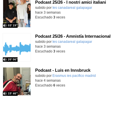
Podcast 25/26 - I nostri amici italiani
subido por
Ies canadareal galapagar
-
hace 3 semanas
Escuchado
3
veces
03′ 19″
Podcast 25/26 - Amnistía Internacional
subido por
Ies canadareal galapagar
-
hace 3 semanas
Escuchado
3
veces
20′ 06″
Podcast - Luis en Innsbruck
subido por
Erasmus ies pacifico madrid
-
hace 4 semanas
Escuchado
6
veces
15′ 46″