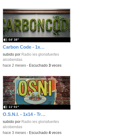
04′ 38″
Carbon Code - 1x01 - Diálogos con la IA
subido por
Radio ies gloriafuertes
alcobendas
-
hace 2 meses
-
Escuchado
3
veces
11′ 01″
O.S.N.I. - 1x14 - True de Avicii (2013)
subido por
Radio ies gloriafuertes
alcobendas
-
hace 3 meses
-
Escuchado
4
veces