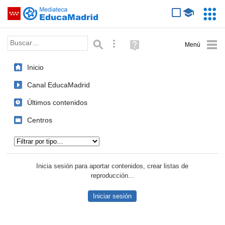
Mediateca de EducaMadrid
Saltar navegación
Servic
Educa
Palabra o frase:
Búsqueda avanzada
Ayuda
(en
ventana
Inicio
nueva)
Canal EducaMadrid
Últimos contenidos
Centros
Tipo de contenido:
Inicia sesión para aportar contenidos, crear listas de
reproducción...
Iniciar sesión