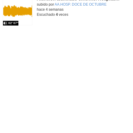
Contenido educativo.
subido por
AA.HOSP. DOCE DE OCTUBRE
-
hace 4 semanas
Escuchado
4
veces
02′ 07″