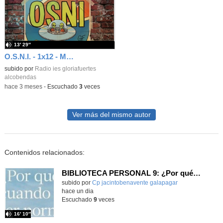
13′ 29″
O.S.N.I. - 1x12 - My Beautiful Dark Twisted Fantasy de Kanye West (2010)
subido por
Radio ies gloriafuertes
alcobendas
-
hace 3 meses
-
Escuchado
3
veces
Ver más del mismo autor
Contenidos relacionados:
BIBLIOTECA PERSONAL 9: ¿Por qué ser feliz cuando puedes ser normal?
Contenido educativo.
subido por
Cp jacintobenavente galapagar
-
hace un dia
Escuchado
9
veces
16′ 10″