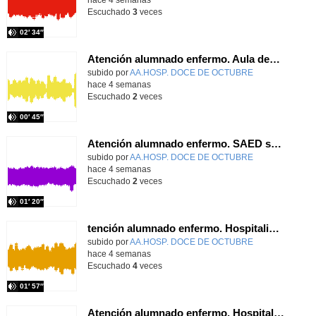
Escuchado
3
veces
02′ 34″
Atención alumnado enfermo. Aula dentro del hospital. Rosa María Poza Hervás
Contenido educativo.
subido por
AA.HOSP. DOCE DE OCTUBRE
-
hace 4 semanas
Escuchado
2
veces
00′ 45″
Atención alumnado enfermo. SAED secundaria. Charo Villamariz Cid.
Contenido educativo.
subido por
AA.HOSP. DOCE DE OCTUBRE
-
hace 4 semanas
Escuchado
2
veces
01′ 20″
tención alumnado enfermo. Hospitalización Psiquiátrica. María del Carmen Sanz Segura
Contenido educativo.
subido por
AA.HOSP. DOCE DE OCTUBRE
-
hace 4 semanas
Escuchado
4
veces
01′ 57″
Atención alumnado enfermo. Hospitalización Psiquiátrica. Miguel Ángel Baena Recio