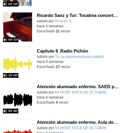
03′ 19″
Ricardo Sanz y Tur: Tocatina concertante al aire español
subido por
Ricardo S.
-
hace 4 semanas
Escuchado
11
veces
04′ 15″
Capítulo 9_Radio Pichón
Contenido educativo.
subido por
Tic cp palomerasbajas madrid
-
hace 4 semanas
Escuchado
27
veces
19′ 08″
Atención alumnado enfermo. SAED primaria. José Nesh-Nash García
Contenido educativo.
subido por
AA.HOSP. DOCE DE OCTUBRE
-
hace 4 semanas
Escuchado
4
veces
00′ 46″
Atención alumnado enfermo. Aula dentro del hospital. Sara Martín Fernández.
Contenido educativo.
subido por
AA.HOSP. DOCE DE OCTUBRE
-
hace 4 semanas