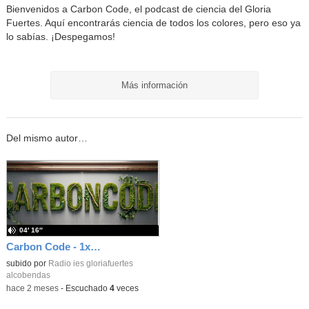
Bienvenidos a Carbon Code, el podcast de ciencia del Gloria
Fuertes. Aquí encontrarás ciencia de todos los colores, pero eso ya
lo sabías. ¡Despegamos!
Más información
Del mismo autor…
04′ 16″
Carbon Code - 1x04 - De la Luna, el espacios y sus naves
subido por
Radio ies gloriafuertes
alcobendas
-
hace 2 meses
-
Escuchado
4
veces