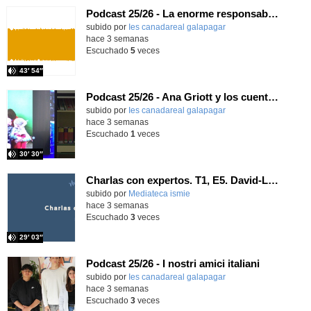
Podcast 25/26 - La enorme responsabilidad de ser juez
subido por
Ies canadareal galapagar
-
hace 3 semanas
Escuchado
5
veces
43′ 54″
Podcast 25/26 - Ana Griott y los cuentos de las voces olvidadas
subido por
Ies canadareal galapagar
-
hace 3 semanas
Escuchado
1
veces
30′ 30″
Charlas con expertos. T1, E5. David-Li Ilundáin Reviriego
subido por
Mediateca ismie
-
hace 3 semanas
Escuchado
3
veces
29′ 03″
Podcast 25/26 - I nostri amici italiani
subido por
Ies canadareal galapagar
-
hace 3 semanas
Escuchado
3
veces