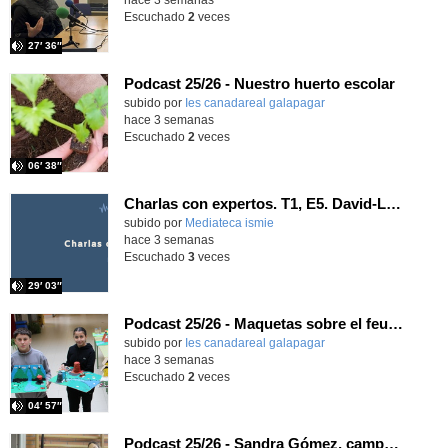
Escuchado
2
veces
27′ 36″
Podcast 25/26 - Nuestro huerto escolar
subido por
Ies canadareal galapagar
-
hace 3 semanas
Escuchado
2
veces
06′ 38″
Charlas con expertos. T1, E5. David-Li Ilundáin Reviriego
subido por
Mediateca ismie
-
hace 3 semanas
Escuchado
3
veces
29′ 03″
Podcast 25/26 - Maquetas sobre el feudalismo
subido por
Ies canadareal galapagar
-
hace 3 semanas
Escuchado
2
veces
04′ 57″
Podcast 25/26 - Sandra Gómez, campeona de Enduro