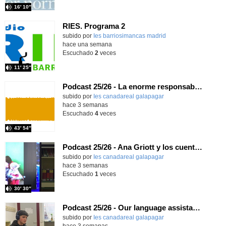
16′ 10″
RIES. Programa 2
Contenido educativo.
subido por
Ies barriosimancas madrid
-
hace una semana
Escuchado
2
veces
11′ 25″
Podcast 25/26 - La enorme responsabilidad de ser juez
subido por
Ies canadareal galapagar
-
hace 3 semanas
Escuchado
4
veces
43′ 54″
Podcast 25/26 - Ana Griott y los cuentos de las voces olvidadas
subido por
Ies canadareal galapagar
-
hace 3 semanas
Escuchado
1
veces
30′ 30″
Podcast 25/26 - Our language assistant Ellie
subido por
Ies canadareal galapagar
-
hace 3 semanas