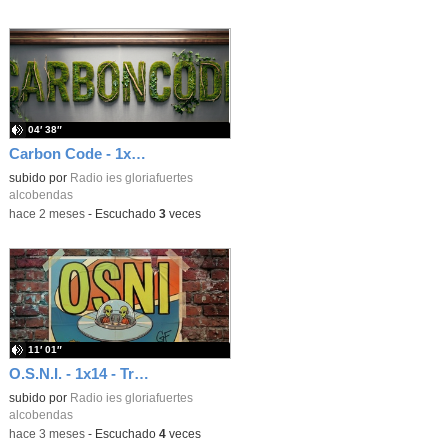
04′ 38″
Carbon Code - 1x01 - Diálogos con la IA
subido por
Radio ies gloriafuertes
alcobendas
-
hace 2 meses
-
Escuchado
3
veces
11′ 01″
O.S.N.I. - 1x14 - True de Avicii (2013)
subido por
Radio ies gloriafuertes
alcobendas
-
hace 3 meses
-
Escuchado
4
veces