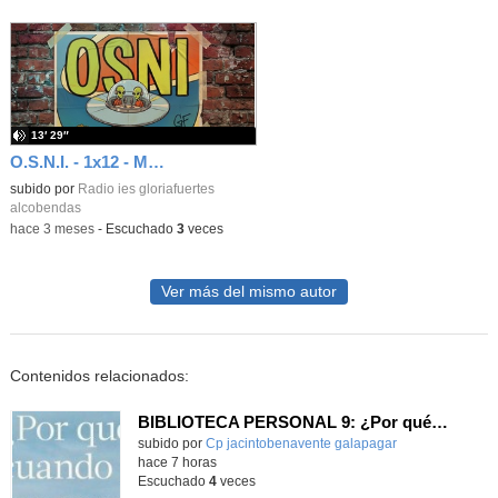
13′ 29″
O.S.N.I. - 1x12 - My Beautiful Dark Twisted Fantasy de Kanye West (2010)
subido por
Radio ies gloriafuertes
alcobendas
-
hace 3 meses
-
Escuchado
3
veces
Ver más del mismo autor
Contenidos relacionados:
BIBLIOTECA PERSONAL 9: ¿Por qué ser feliz cuando puedes ser normal?
Contenido educativo.
subido por
Cp jacintobenavente galapagar
-
hace 7 horas
Escuchado
4
veces