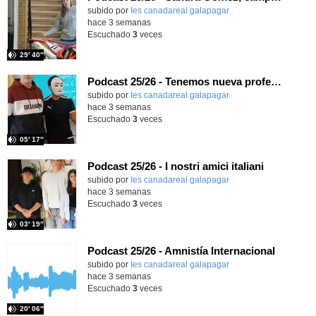
subido por
Ies canadareal galapagar
-
hace 3 semanas
Escuchado
3
veces
29′ 40″
Podcast 25/26 - Tenemos nueva profesora de Griego ¿Conoces a María Eugenia?
subido por
Ies canadareal galapagar
-
hace 3 semanas
Escuchado
3
veces
05′ 17″
Podcast 25/26 - I nostri amici italiani
subido por
Ies canadareal galapagar
-
hace 3 semanas
Escuchado
3
veces
03′ 19″
Podcast 25/26 - Amnistía Internacional
subido por
Ies canadareal galapagar
-
hace 3 semanas
Escuchado
3
veces
20′ 06″