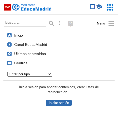
Mediateca de EducaMadrid
Saltar navegación
Servic
Educa
Palabra o frase:
Búsqueda avanzada
Ayuda
(en
ventana
Inicio
nueva)
Canal EducaMadrid
Últimos contenidos
Centros
Tipo de contenido:
Inicia sesión para aportar contenidos, crear listas de
reproducción...
Iniciar sesión