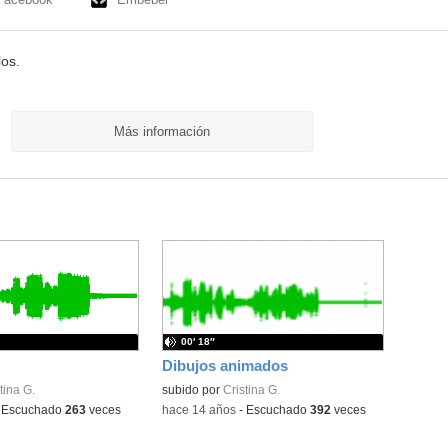
los.
Más información
00′ 18″
Dibujos animados
tina G.
subido por
Cristina G.
-
Escuchado
263
veces
-
hace 14 años
-
Escuchado
392
veces