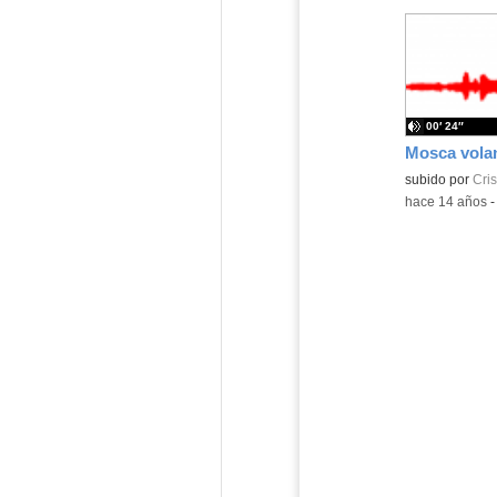
00′ 24″
Mosca vola
subido por
Cris
-
hace 14 años