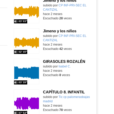
Jimeno y los niños
Contenido educativo.
subido por
CP INF-PRI-SEC EL
CANTIZAL
-
hace 2 meses
Escuchado
28
veces
03′ 03″
Jimeno y los niños
Contenido educativo.
subido por
CP INF-PRI-SEC EL
CANTIZAL
-
hace 2 meses
Escuchado
42
veces
02′ 45″
GIRASOLES ROZALÉN
Contenido educativo.
subido por
Isabel C.
-
hace 2 meses
Escuchado
8
veces
03′ 39″
CAPÍTULO 8. INFANTIL
Contenido educativo.
subido por
Tic cp palomerasbajas
madrid
-
hace 2 meses
Escuchado
78
veces
07′ 54″