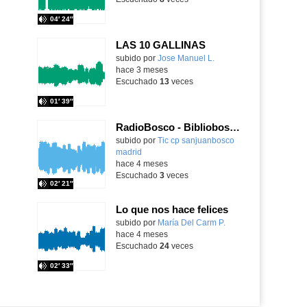
04′ 24″
LAS 10 GALLINAS
Contenido educativo.
subido por
Jose Manuel L.
-
hace 3 meses
Escuchado
13
veces
01′ 39″
RadioBosco - Bibliobosco 1x11- Que hacen las niñas Que hacen los niños
Contenido educativo.
subido por
Tic cp sanjuanbosco
madrid
-
hace 4 meses
Escuchado
3
veces
02′ 21″
Lo que nos hace felices
Contenido educativo.
subido por
María Del Carm P.
-
hace 4 meses
Escuchado
24
veces
02′ 33″