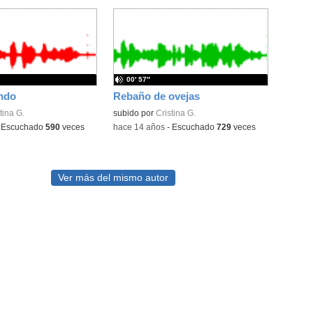
00′ 57″
ndo
Rebaño de ovejas
tina G.
subido por
Cristina G.
-
Escuchado
590
veces
-
hace 14 años
-
Escuchado
729
veces
Ver más del mismo autor