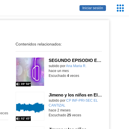
Servic
Iniciar sesión
Educa
Contenidos relacionados:
SEGUNDO EPISODIO ESPECIAL DE LA TERCERA TEMPORADA PODCAST FAMILIA CHURCHILL
Contenido educativo.
subido por
Ana Maria R.
-
hace un mes
Escuchado
4
veces
09′ 50″
Jimeno y los niños en El Cantizal
Contenido educativo.
subido por
CP INF-PRI-SEC EL
CANTIZAL
-
hace 2 meses
eces
Escuchado
25
veces
02′ 45″