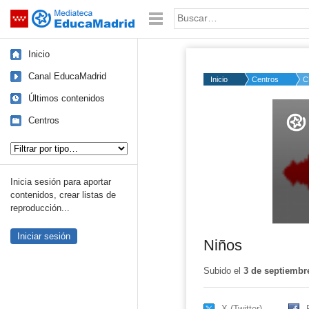
Mediateca de EducaMadrid
Saltar navegación
Palabra o frase:
Inicio
Canal EducaMadrid
Inicio
Centros
C
Últimos contenidos
Volume
50%
Centros
Tipo de contenido:
Inicia sesión para aportar
contenidos, crear listas de
reproducción...
Iniciar sesión
Niños
Subido el
3 de septiembr
X (Twitter)