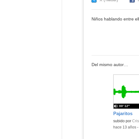
Niños hablando entre el
Del mismo autor…
00′ 12″
Pajaritos
subido por
Cris
-
hace 13 años