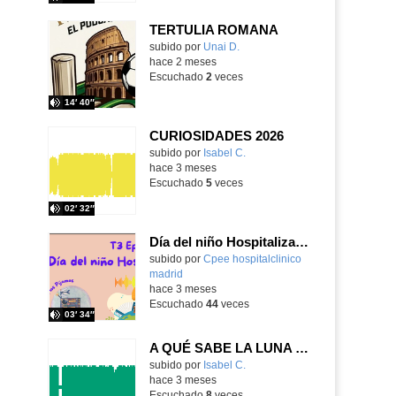
TERTULIA ROMANA
Contenido educativo.
subido por
Unai D.
-
hace 2 meses
Escuchado
2
veces
14′ 40″
CURIOSIDADES 2026
Contenido educativo.
subido por
Isabel C.
-
hace 3 meses
Escuchado
5
veces
02′ 32″
Día del niño Hospitalizado. Los derechos del niño hospitalizado. 2026
Contenido educativo.
subido por
Cpee hospitalclinico
madrid
-
hace 3 meses
Escuchado
44
veces
03′ 34″
A QUÉ SABE LA LUNA 5 AÑOS
Contenido educativo.
subido por
Isabel C.
-
hace 3 meses
Escuchado
8
veces