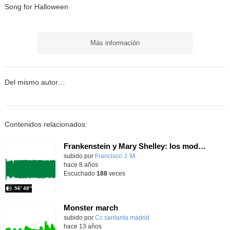
Song for Halloween
Más información
Del mismo autor…
Contenidos relacionados:
Frankenstein y Mary Shelley: los modernos prometeos
subido por
Francisco J. M.
-
hace 8 años
Escuchado
188
veces
56′ 48″
Monster march
subido por
Cc santarita madrid
-
hace 13 años