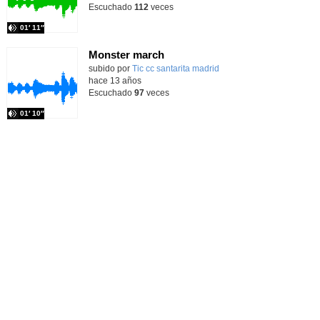
Escuchado
112
veces
01′ 11″
Monster march
subido por
Tic cc santarita madrid
-
hace 13 años
Escuchado
97
veces
01′ 10″