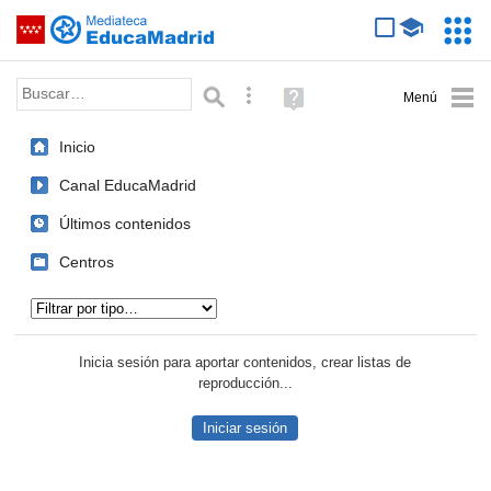
Mediateca de EducaMadrid
Saltar navegación
Servic
Educa
Palabra o frase:
Búsqueda avanzada
Ayuda
(en
ventana
Inicio
nueva)
Canal EducaMadrid
Últimos contenidos
Centros
Tipo de contenido:
Inicia sesión para aportar contenidos, crear listas de
reproducción...
Iniciar sesión