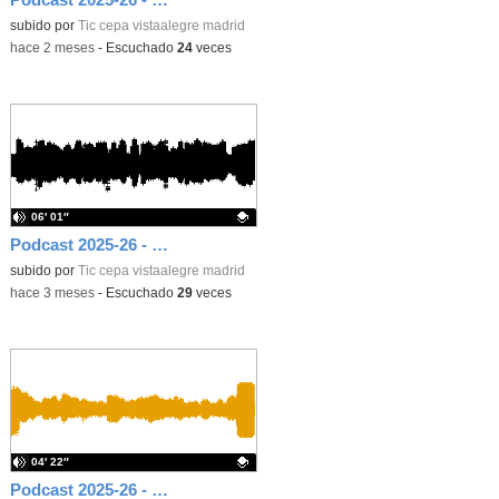
Contenido educativo.
subido por
Tic cepa vistaalegre madrid
-
hace 2 meses
-
Escuchado
24
veces
06′ 01″
Podcast 2025-26 - Radio 17. TOP de Jardinería. Cuando los autores plantaron plantas
Contenido educativo.
subido por
Tic cepa vistaalegre madrid
-
hace 3 meses
-
Escuchado
29
veces
04′ 22″
Podcast 2025-26 - Radio 16. 1º CFGB de alojamiento y lavandería. Catering