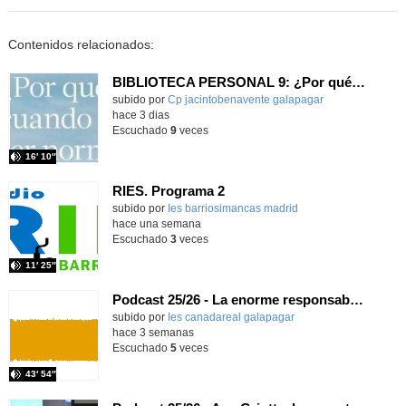
Contenidos relacionados:
BIBLIOTECA PERSONAL 9: ¿Por qué ser feliz cuando puedes ser normal?
Contenido educativo.
subido por
Cp jacintobenavente galapagar
-
hace 3 dias
Escuchado
9
veces
16′ 10″
RIES. Programa 2
Contenido educativo.
subido por
Ies barriosimancas madrid
-
hace una semana
Escuchado
3
veces
11′ 25″
Podcast 25/26 - La enorme responsabilidad de ser juez
subido por
Ies canadareal galapagar
-
hace 3 semanas
Escuchado
5
veces
43′ 54″