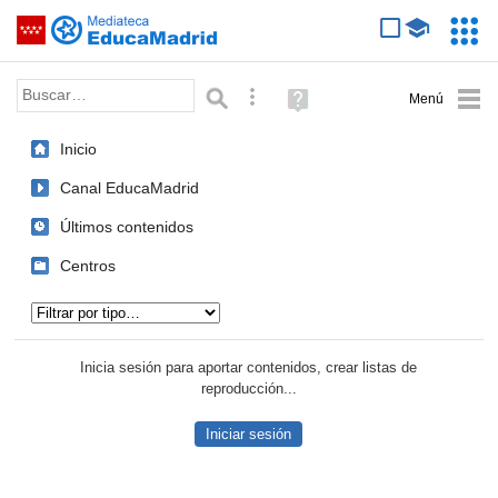
Mediateca de EducaMadrid
Saltar navegación
Servic
Educa
Palabra o frase:
Búsqueda avanzada
Ayuda
(en
ventana
Inicio
nueva)
Canal EducaMadrid
Últimos contenidos
Centros
Tipo de contenido:
Inicia sesión para aportar contenidos, crear listas de
reproducción...
Iniciar sesión