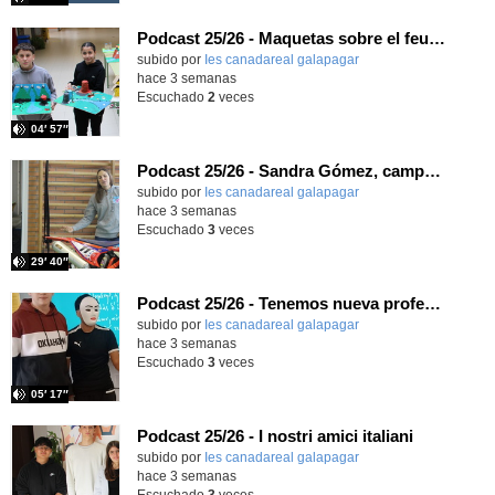
Podcast 25/26 - Maquetas sobre el feudalismo
subido por
Ies canadareal galapagar
-
hace 3 semanas
Escuchado
2
veces
04′ 57″
Podcast 25/26 - Sandra Gómez, campeona de Enduro
subido por
Ies canadareal galapagar
-
hace 3 semanas
Escuchado
3
veces
29′ 40″
Podcast 25/26 - Tenemos nueva profesora de Griego ¿Conoces a María Eugenia?
subido por
Ies canadareal galapagar
-
hace 3 semanas
Escuchado
3
veces
05′ 17″
Podcast 25/26 - I nostri amici italiani
subido por
Ies canadareal galapagar
-
hace 3 semanas