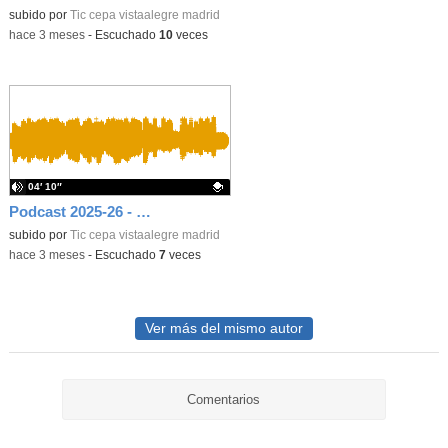
Contenido educativo.
subido por
Tic cepa vistaalegre madrid
-
hace 3 meses
-
Escuchado
10
veces
04′ 10″
Podcast 2025-26 - Radio 15. Secundaria Nivel 1. Experiencias en las Jornadas culturales del CEPA
Contenido educativo.
subido por
Tic cepa vistaalegre madrid
-
hace 3 meses
-
Escuchado
7
veces
Ver más del mismo autor
Comentarios