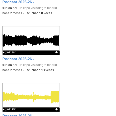
Podcast 2025-26 - Radio 21. Inglés 2. Recipes for everyone
Contenido educativo.
subido por
Tic cepa vistaalegre madrid
-
hace 2 meses
-
Escuchado
8
veces
06′ 48″
Podcast 2025-26 - Radio 20. Erasmus+ a Lisboa
Contenido educativo.
subido por
Tic cepa vistaalegre madrid
-
hace 2 meses
-
Escuchado
13
veces
08′ 35″
Podcast 2025-26 - Radio 19. Erasmus+ a Siena