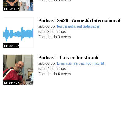
Escuchado
3
veces
03′ 19″
Podcast 25/26 - Amnistía Internacional
subido por
Ies canadareal galapagar
-
hace 3 semanas
Escuchado
3
veces
20′ 06″
Podcast - Luis en Innsbruck
subido por
Erasmus ies pacifico madrid
-
hace 4 semanas
Escuchado
6
veces
15′ 46″