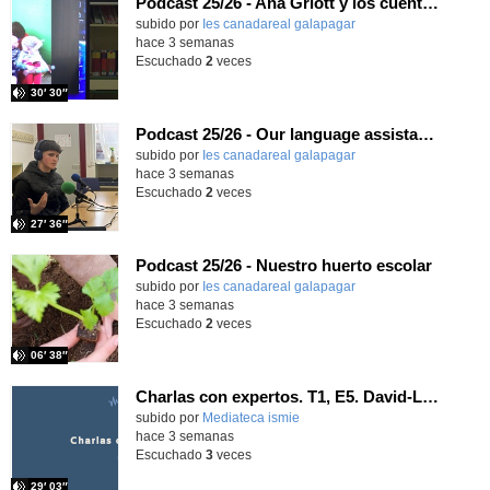
Podcast 25/26 - Ana Griott y los cuentos de las voces olvidadas
subido por
Ies canadareal galapagar
-
hace 3 semanas
Escuchado
2
veces
30′ 30″
Podcast 25/26 - Our language assistant Ellie
subido por
Ies canadareal galapagar
-
hace 3 semanas
Escuchado
2
veces
27′ 36″
Podcast 25/26 - Nuestro huerto escolar
subido por
Ies canadareal galapagar
-
hace 3 semanas
Escuchado
2
veces
06′ 38″
Charlas con expertos. T1, E5. David-Li Ilundáin Reviriego
subido por
Mediateca ismie
-
hace 3 semanas
Escuchado
3
veces
29′ 03″