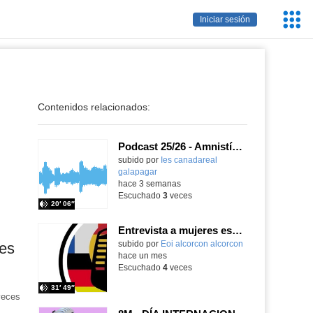
Servic
Iniciar sesión
Educa
Contenidos relacionados:
Podcast 25/26 - Amnistía Internacional
subido por
Ies canadareal
galapagar
-
hace 3 semanas
Escuchado
3
veces
20′ 06″
Entrevista a mujeres escritoras "Asociación Cien Miradas", de Alcorcón
subido por
Eoi alcorcon alcorcon
-
res
hace un mes
Escuchado
4
veces
31′ 49″
eces