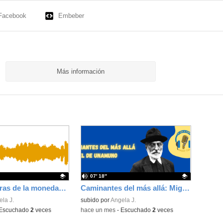
Facebook
Embeber
Más información
07′ 18″
"Las dos caras de la moneda" e-twinning S.S. Reyes-Florencia
Caminantes del más allá: Miguel de Unamuno
ativo.
la J.
Contenido educativo.
subido por
Angela J.
Escuchado
2
veces
-
hace un mes
-
Escuchado
2
veces