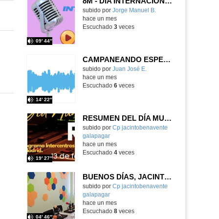
8M - DÍA INTERNACIONAL DE LA MUJER
Contenido educativo.
subido por
Jorge Manuel B.
-
hace un mes
Escuchado
3
veces
09′ 44″
CAMPANEANDO ESPECIAL DÍA DEL LIBRO 2026
Contenido educativo.
subido por
Juan José E.
-
hace un mes
Escuchado
6
veces
14′ 22″
RESUMEN DEL DÍA MUNDIAL DE LA RADIO Y LA I.A. PROGRAMA COLABORATIVO
Contenido educativo.
subido por
Cp jacintobenavente
galapagar
-
hace un mes
Escuchado
4
veces
19′ 27″
BUENOS DÍAS, JACINTO BENAVENTE: viernes, 19 de junio de 2026
Contenido educativo.
subido por
Cp jacintobenavente
galapagar
-
hace un mes
Escuchado
8
veces
04′ 46″