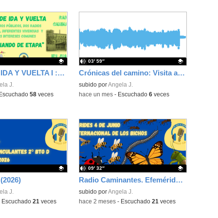
03′ 59″
ONDAS DE IDA Y VUELTA I :CEIP Antonio Buero Vallejo e IES Juan de Mairena
Crónicas del camino: Visita a la catedral de la Almudena 2º ESO
ativo.
la J.
Contenido educativo.
subido por
Angela J.
Escuchado
58
veces
-
hace un mes
-
Escuchado
6
veces
09′ 32″
 (2026)
Radio Caminantes. Efemérides 4 de junio: Día Internacional de los Bichos
ativo.
la J.
Contenido educativo.
subido por
Angela J.
-
Escuchado
21
veces
-
hace 2 meses
-
Escuchado
21
veces