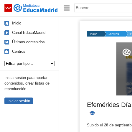
Mediateca de EducaMadrid
Saltar navegación
Palabra o frase:
Inicio
Canal EducaMadrid
Inicio
Centros
I
Últimos contenidos
Volume
50%
Centros
Tipo de contenido:
Inicia sesión para aportar
contenidos, crear listas de
reproducción...
Iniciar sesión
Efemérides Día 
-
Contenido
educativo
Subido el
28 de septiemb