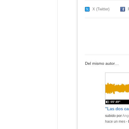
X (Twitter)
Del mismo autor…
05′ 49″
Contenido educ
subido por
Ange
-
hace un mes
-