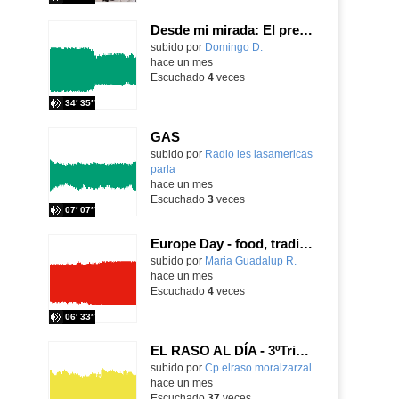
Desde mi mirada: El presente y futuro del Aula TEA
Contenido educativo.
subido por
Domingo D.
-
hace un mes
Escuchado
4
veces
34′ 35″
GAS
Contenido educativo.
subido por
Radio ies lasamericas
parla
-
hace un mes
Escuchado
3
veces
07′ 07″
Europe Day - food, traditions and cultures
Contenido educativo.
subido por
Maria Guadalup R.
-
hace un mes
Escuchado
4
veces
06′ 33″
EL RASO AL DÍA - 3ºTrimestre - UN PROGRAMA VIRAL
Contenido educativo.
subido por
Cp elraso moralzarzal
-
hace un mes
Escuchado
37
veces