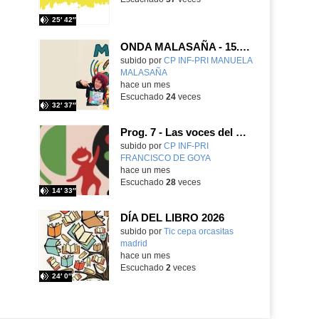
25′ 42″
ONDA MALASAÑA - 15. Libros, voces y aventuras
Contenido educativo.
subido por
CP INF-PRI MANUELA
MALASAÑA
-
hace un mes
Escuchado
24
veces
32′ 37″
Prog. 7 - Las voces del Goya. Tercer programa del curso 2025-26
subido por
CP INF-PRI
FRANCISCO DE GOYA
-
hace un mes
Escuchado
28
veces
14′ 33″
DÍA DEL LIBRO 2026
Contenido educativo.
subido por
Tic cepa orcasitas
madrid
-
hace un mes
Escuchado
2
veces
24′ 0″