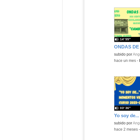
14′ 55″
Contenido educ
subido por
Ange
-
hace un mes
-
03′ 36″
Yo soy de...
Contenido educ
subido por
Ange
-
hace 2 meses