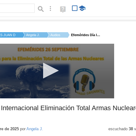
Búsqueda avanzada
Ayuda
(en
ventana
nueva)
ES JUAN DE MAIRENA
Angela J.
Audios
Efemérides Día Inter...
Internacional Eliminación Total Armas Nuclea
re de 2025
por
Angela J.
escuchado
38
v