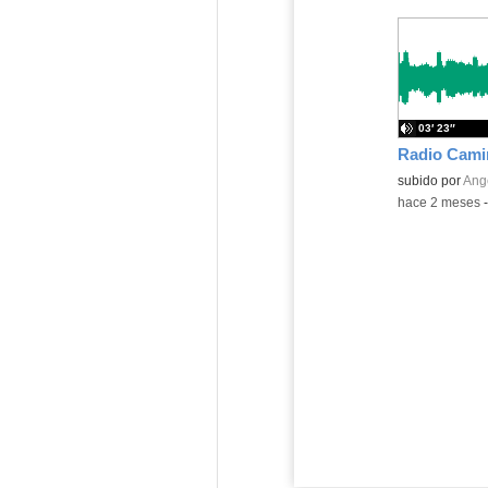
03′ 23″
Contenido educ
subido por
Ange
-
hace 2 meses