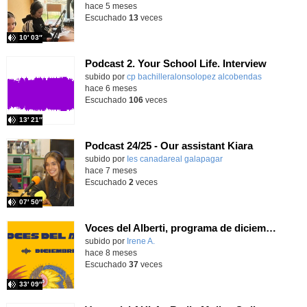
hace 5 meses
Escuchado
13
veces
10′ 03″
Podcast 2. Your School Life. Interview
Contenido educativo.
subido por
cp bachilleralonsolopez alcobendas
-
hace 6 meses
Escuchado
106
veces
13′ 21″
Podcast 24/25 - Our assistant Kiara
subido por
Ies canadareal galapagar
-
hace 7 meses
Escuchado
2
veces
07′ 50″
Voces del Alberti, programa de diciembre de 2025
Contenido educativo.
subido por
Irene A.
-
hace 8 meses
Escuchado
37
veces
33′ 09″