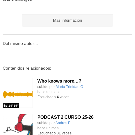
Más información
Del mismo autor…
Contenidos relacionados:
Who knows more…?
Contenido educativo.
subido por
María Trinidad O.
-
hace un mes
Escuchado
4
veces
14′ 35″
PODCAST 2 CURSO 25-26
subido por
Andres F.
-
hace un mes
Escuchado
31
veces