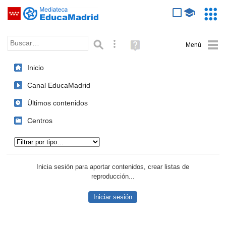
Mediateca de EducaMadrid
Saltar navegación
Servic
Educa
Palabra o frase:
Búsqueda avanzada
Ayuda
(en
ventana
Inicio
nueva)
Canal EducaMadrid
Últimos contenidos
Centros
Tipo de contenido:
Inicia sesión para aportar contenidos, crear listas de
reproducción...
Iniciar sesión