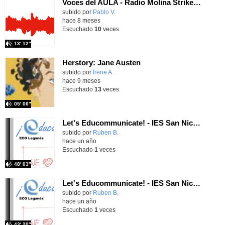
Voces del AULA - Radio Molina Strikes Back! 1x01 - Teoría celular, el castillo de Trujillo and English interview
Contenido educativo.
subido por
Pablo V.
-
hace 8 meses
Escuchado
10
veces
13′ 12″
Herstory: Jane Austen
Contenido educativo.
subido por
Irene A.
-
hace 9 meses
Escuchado
13
veces
05′ 06″
Let's Educommunicate! - IES San Nicasio - 4th CSE B
Contenido educativo.
subido por
Ruben B.
-
hace un año
Escuchado
1
veces
48′ 03″
Let's Educommunicate! - IES San Nicasio - 1st Baccalaureate
Contenido educativo.
subido por
Ruben B.
-
hace un año
Escuchado
1
veces
43′ 20″