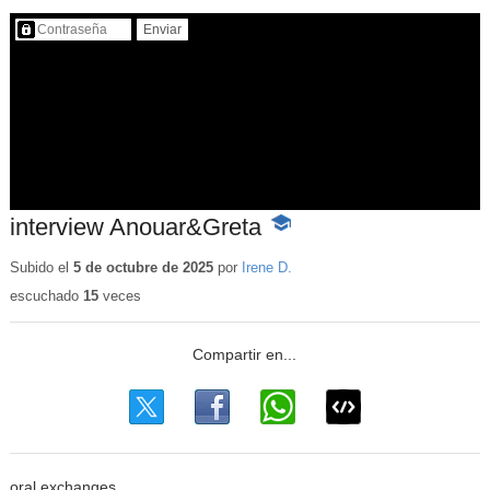
Contenido protegido…
interview Anouar&Greta
-
Contenido
educativo
Subido el
5 de octubre de 2025
por
Irene D.
escuchado
15
veces
oral exchanges