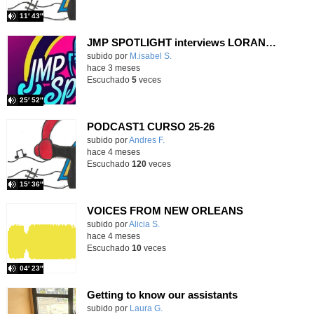
11′ 43″
JMP SPOTLIGHT interviews LORANCA ON AIR CREW in their studio
Contenido educativo.
subido por
M.isabel S.
-
hace 3 meses
Escuchado
5
veces
25′ 52″
PODCAST1 CURSO 25-26
subido por
Andres F.
-
hace 4 meses
Escuchado
120
veces
15′ 36″
VOICES FROM NEW ORLEANS
Contenido educativo.
subido por
Alicia S.
-
hace 4 meses
Escuchado
10
veces
04′ 23″
Getting to know our assistants
Contenido educativo.
subido por
Laura G.
-